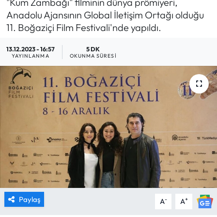
"Kum Zambağı" filminin dünya prömiyeri,
Anadolu Ajansının Global İletişim Ortağı olduğu
MAGAZİN
11. Boğaziçi Film Festivali'nde yapıldı.
SAĞLIK
13.12.2023 - 16:57
5 DK
YAYINLANMA
OKUNMA SÜRESI
SİYASET
SPOR
TARIM
TURİZM
YAŞAM
RESMİ İLANLAR
Paylaş
-
+
A
A
HABER İLAN