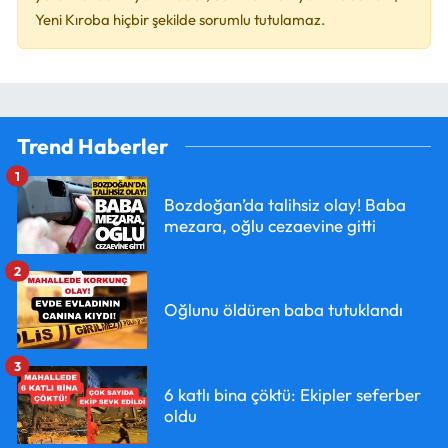
Yeni Kıroba hiçbir şekilde sorumlu tutulamaz.
Trend Haberler
1
Bozdoğan’da talihsiz olay! Baba
mezara, oğlu cezaevine gitti
2
Oğlunu öldüren baba tutuklandı
3
6 katlı bina çöktü: Ekipler seferber
oldu