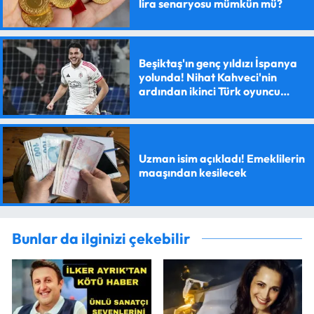
lira senaryosu mümkün mü?
Beşiktaş'ın genç yıldızı İspanya
yolunda! Nihat Kahveci'nin
ardından ikinci Türk oyuncu
olacak
Uzman isim açıkladı! Emeklilerin
maaşından kesilecek
Bunlar da ilginizi çekebilir