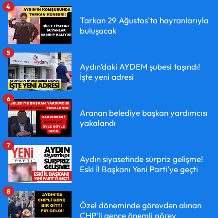
4
Tarkan 29 Ağustos'ta hayranlarıyla
buluşacak
5
Aydın’daki AYDEM şubesi taşındı!
İşte yeni adresi
6
Aranan belediye başkan yardımcısı
yakalandı
7
Aydın siyasetinde sürpriz gelişme!
Eski İl Başkanı Yeni Parti’ye geçti
8
Özel döneminde görevden alınan
CHP'li gence önemli görev