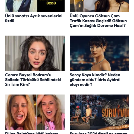
Ünlü sanatçı Ayrık sevenlerini
Ünlü Oyuncu Göksun Çam
üzdü
Trafik Kazası Geçirdi! Göksun
Çam'ın Sağlık Durumu Nasıl?
Cemre Baysel Bodrum'u
Seray Kaya kimdir? Neden
Salladı: Türkbükü Sahilindeki
gündem oldu? İdris Aybirdi
Sır İsim Kim?
olayı nedir?
Dilan Polat'tan kötü haber:
Survivor 2026 finali ne zaman,