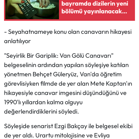
bayramda dizilerin yeni
bölümü yayınlanacak
mı? 25-29 Mayıs
televizyon yayın akışı
- Seyahatnameye konu olan canavarın hikayesi
anlatılıyor
"Seyirlik Bir Gariplik: Van Gölü Canavarı"
belgeselinin ardından yapılan söyleşiye katılan
yönetmen Behçet Güleryüz, Van'da öğretim
görevlisiyken filmde de yer alan Mete Kaptan'ın
hikayesiyle canavar imgesini düşündüğünü ve
1990'lı yıllardan kalma olguyu
değerlendirdiklerini söyledi.
Söyleşide senarist Ezgi Bakçay ile belgesel ekibi
de yer aldı. Urartu mitolojisine ve Evliya