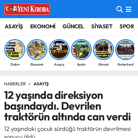
ASAYİŞ
Aydın Nöbetçi Eczaneler
ASAYİŞ
EKONOMİ
GÜNCEL
SİYASET
SPOR
BİLİM-TEKNOLOJİ
Aydın Hava Durumu
ÇEVRE
Aydin Namaz Vakitleri
Didim
Ekonomi
Asayiş
Aydın
Güncel
Buharkent
DÜNYA
Aydın Trafik Yoğunluk Haritası
HABERLER
ASAYIŞ
EĞİTİM
Süper Lig Puan Durumu ve Fikstür
12 yaşında direksiyon
EKONOMİ
Tüm Manşetler
başındaydı. Devrilen
traktörün altında can verdi
GÜNCEL
Son Dakika Haberleri
12 yaşındaki çocuk sürdüğü traktörün devrilmesi
GÜNDEM
Haber Arşivi
sonucu öldü.