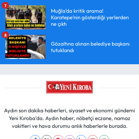
7
Muğla’da kritik arama!
Karatepe’nin gösterdiği yerlerden
ne çıktı
8
Gözaltına alınan belediye başkanı
tutuklandı
Aydın son dakika haberleri, siyaset ve ekonomi gündemi
Yeni Kıroba'da. Aydın haber, nöbetçi eczane, namaz
vakitleri ve hava durumu anlık haberlerle burada.