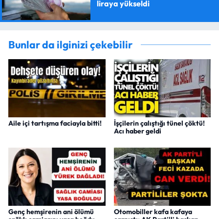
liraya yükseldi
Bunlar da ilginizi çekebilir
Aile içi tartışma faciayla bitti!
İşçilerin çalıştığı tünel çöktü!
Acı haber geldi
Genç hemşirenin ani ölümü
Otomobiller kafa kafaya