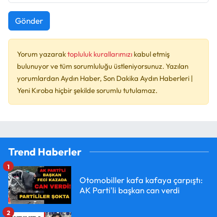
Gönder
Yorum yazarak
topluluk kurallarımızı
kabul etmiş
bulunuyor ve tüm sorumluluğu üstleniyorsunuz. Yazılan
yorumlardan Aydın Haber, Son Dakika Aydın Haberleri |
Yeni Kıroba hiçbir şekilde sorumlu tutulamaz.
Trend Haberler
1
Otomobiller kafa kafaya çarpıştı:
AK Parti'li başkan can verdi
2