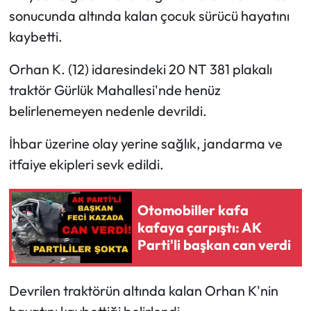
sonucunda altında kalan çocuk sürücü hayatını
kaybetti.
Orhan K. (12) idaresindeki 20 NT 381 plakalı
traktör Gürlük Mahallesi'nde henüz
belirlenemeyen nedenle devrildi.
İhbar üzerine olay yerine sağlık, jandarma ve
itfaiye ekipleri sevk edildi.
Otomobiller kafa
kafaya çarpıştı: AK
Parti'li başkan can verdi
Devrilen traktörün altında kalan Orhan K'nin