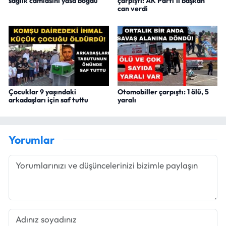
sağlık camiasını yasa boğdu
çarpıştı: AK Parti'li başkan
can verdi
Çocuklar 9 yaşındaki
Otomobiller çarpıştı: 1 ölü, 5
arkadaşları için saf tuttu
yaralı
Yorumlar