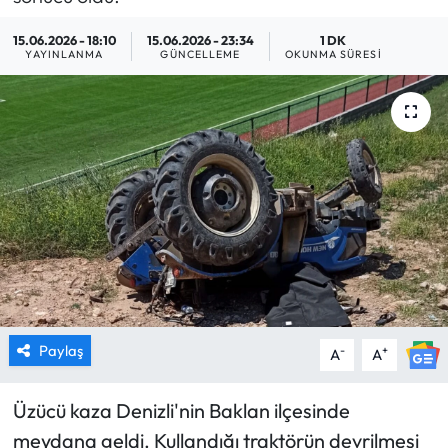
MAGAZİN
15.06.2026 - 18:10
15.06.2026 - 23:34
1 DK
YAYINLANMA
GÜNCELLEME
OKUNMA SÜRESI
SAĞLIK
SİYASET
SPOR
TARIM
TURİZM
YAŞAM
Paylaş
-
+
A
A
RESMİ İLANLAR
Üzücü kaza Denizli'nin Baklan ilçesinde
meydana geldi. Kullandığı traktörün devrilmesi
HABER İLAN