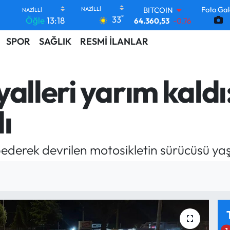
BITCOIN
Foto Gal
64.360,53
-0.76
°
33
Öğle
13:18
DOLAR
47,7143
0.16
SPOR
SAĞLIK
RESMİ İLANLAR
EURO
55,0317
-0.02
STERLİN
alleri yarım kaldı
64,2463
0.07
GRAM ALTIN
6574.81
1.44
ı
BİST100
13.887
64
ederek devrilen motosikletin sürücüsü yaşa
1