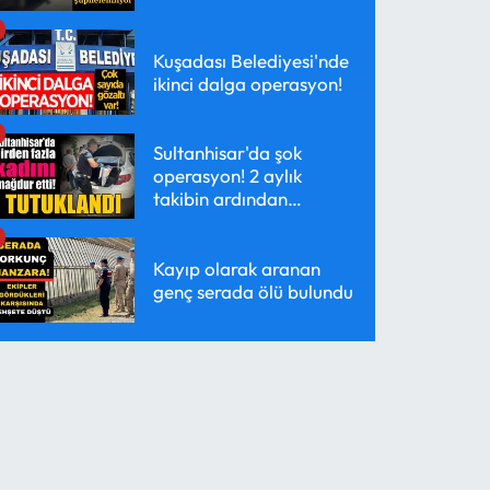
Kuşadası Belediyesi'nde
ikinci dalga operasyon!
Sultanhisar'da şok
operasyon! 2 aylık
takibin ardından
yakalandı
Kayıp olarak aranan
genç serada ölü bulundu