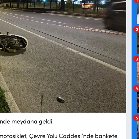
2
3
4
5
sinde meydana geldi.
motosiklet, Çevre Yolu Caddesi'nde bankete