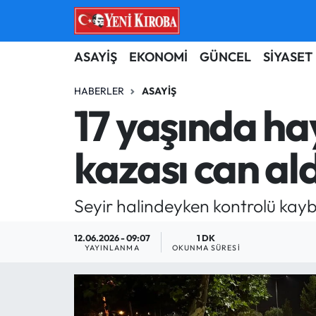
ASAYİŞ
Aydın Nöbetçi Eczaneler
ASAYİŞ
EKONOMİ
GÜNCEL
SİYASET
BİLİM-TEKNOLOJİ
Aydın Hava Durumu
HABERLER
ASAYIŞ
17 yaşında hay
ÇEVRE
Aydin Namaz Vakitleri
kazası can ald
DÜNYA
Aydın Trafik Yoğunluk Haritası
EĞİTİM
Süper Lig Puan Durumu ve Fikstür
Seyir halindeyken kontrolü kayb
EKONOMİ
Tüm Manşetler
12.06.2026 - 09:07
1 DK
YAYINLANMA
OKUNMA SÜRESI
GÜNCEL
Son Dakika Haberleri
GÜNDEM
Haber Arşivi