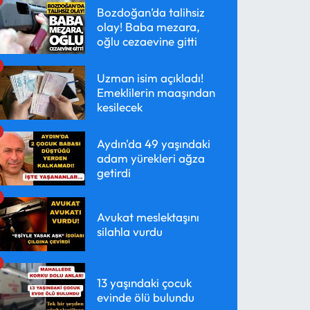
Bozdoğan’da talihsiz
olay! Baba mezara,
oğlu cezaevine gitti
Uzman isim açıkladı!
Emeklilerin maaşından
kesilecek
Aydın'da 49 yaşındaki
adam yürekleri ağza
getirdi
Avukat meslektaşını
silahla vurdu
13 yaşındaki çocuk
evinde ölü bulundu