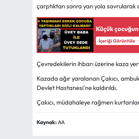
çarptıktan sonra yan yola savrularak d
Küçük çocuğun ö
İçeriği Görüntüle
Çevredekilerin ihbarı üzerine kaza yerin
Kazada ağır yaralanan Çakıcı, ambula
Devlet Hastanesi'ne kaldırıldı.
Çakıcı, müdahaleye rağmen kurtarıla
Kaynak:
AA