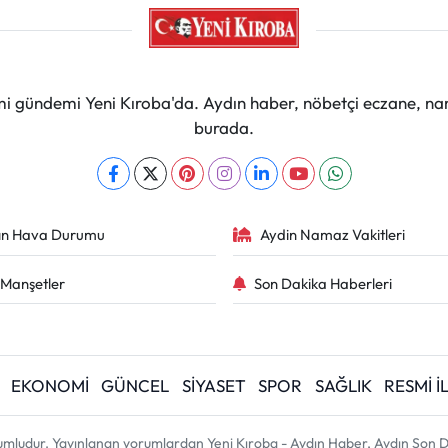
mi gündemi Yeni Kıroba'da. Aydın haber, nöbetçi eczane, na
burada.
ın Hava Durumu
Aydin Namaz Vakitleri
Manşetler
Son Dakika Haberleri
EKONOMİ
GÜNCEL
SİYASET
SPOR
SAĞLIK
RESMİ 
umludur. Yayınlanan yorumlardan Yeni Kıroba - Aydın Haber, Aydın Son D