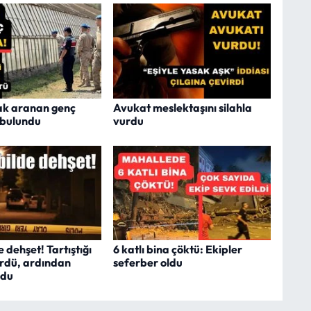
ak aranan genç
Avukat meslektaşını silahla
 bulundu
vurdu
dehşet! Tartıştığı
6 katlı bina çöktü: Ekipler
ürdü, ardından
seferber oldu
rdu