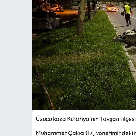
MAGAZİN
SAĞLIK
SİYASET
SPOR
TARIM
TURİZM
YAŞAM
Üzücü kaza Kütahya'nın Tavşanlı ilçe
RESMİ İLANLAR
Muhammet Çakıcı (17) yönetimindeki 
HABER İLAN