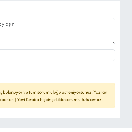
ş bulunuyor ve tüm sorumluluğu üstleniyorsunuz. Yazılan
rleri | Yeni Kıroba hiçbir şekilde sorumlu tutulamaz.