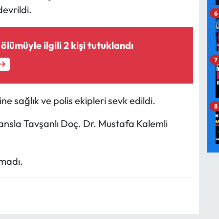
evrildi.
6
lümüyle ilgili 2 kişi tutuklandı
7
e sağlık ve polis ekipleri sevk edildi.
8
nsla Tavşanlı Doç. Dr. Mustafa Kalemli
madı.