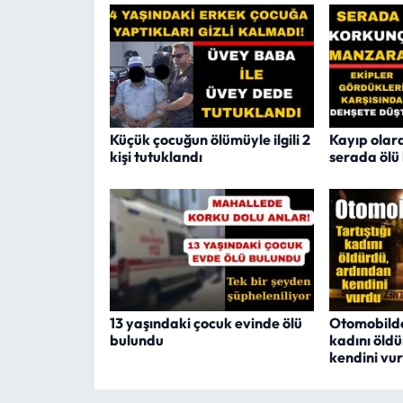
Küçük çocuğun ölümüyle ilgili 2
Kayıp olar
kişi tutuklandı
serada ölü
13 yaşındaki çocuk evinde ölü
Otomobilde 
bulundu
kadını öld
kendini vu