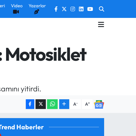
eri
Video
Yazarlar
: Motosiklet
mını yitirdi.
-
+
A
A
Trend Haberler