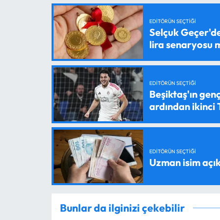
EDITÖRÜN SEÇTIĞI
Selçuk Geçer'den
lira senaryosu
EDITÖRÜN SEÇTIĞI
Beşiktaş'ın genç
ardından ikinci
EDITÖRÜN SEÇTIĞI
Uzman isim açık
Bunlar da ilginizi çekebilir