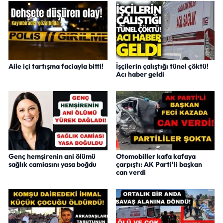
Aile içi tartışma faciayla bitti!
İşçilerin çalıştığı tünel çöktü!
Acı haber geldi
Genç hemşirenin ani ölümü
Otomobiller kafa kafaya
sağlık camiasını yasa boğdu
çarpıştı: AK Parti'li başkan
can verdi