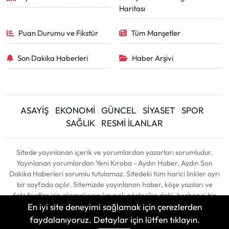
Haritası
Puan Durumu ve Fikstür
Tüm Manşetler
Son Dakika Haberleri
Haber Arşivi
ASAYİŞ
EKONOMİ
GÜNCEL
SİYASET
SPOR
SAĞLIK
RESMİ İLANLAR
Sitede yayınlanan içerik ve yorumlardan yazarları sorumludur.
Yayınlanan yorumlardan Yeni Kıroba - Aydın Haber, Aydın Son
Dakika Haberleri sorumlu tutulamaz. Sitedeki tüm harici linkler ayrı
bir sayfada açılır. Sitemizde yayınlanan haber, köşe yazıları ve
fotoğraflar izin alınmaksızın kaynak gösterilse dahi, herhangi bir
En iyi site deneyimi sağlamak için çerezlerden
ortamda kullanılamaz ve yayınlanamaz
faydalanıyoruz. Detaylar için lütfen tıklayın.