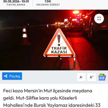
30.05.2026 - 10:01
1 DK
YAYINLANMA
OKUNMA SÜRESI
MAGAZİN
SAĞLIK
SİYASET
SPOR
TARIM
TURİZM
Paylaş
-
+
A
A
YAŞAM
Feci kaza Mersin'in Mut ilçesinde meydana
RESMİ İLANLAR
geldi. Mut-Silifke kara yolu Köselerli
Mahallesi'nde Burak Yaylamaz idaresindeki 33
HABER İLAN