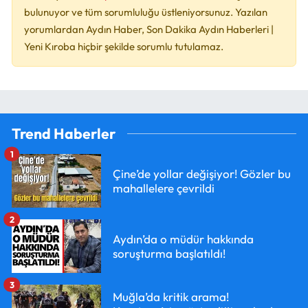
bulunuyor ve tüm sorumluluğu üstleniyorsunuz. Yazılan
yorumlardan Aydın Haber, Son Dakika Aydın Haberleri |
Yeni Kıroba hiçbir şekilde sorumlu tutulamaz.
Trend Haberler
1
Çine’de yollar değişiyor! Gözler bu
mahallelere çevrildi
2
Aydın’da o müdür hakkında
soruşturma başlatıldı!
3
Muğla’da kritik arama!