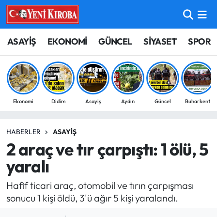
ASAYİŞ
Aydın Nöbetçi Eczaneler
ASAYİŞ
EKONOMİ
GÜNCEL
SİYASET
SPOR
BİLİM-TEKNOLOJİ
Aydın Hava Durumu
ÇEVRE
Aydin Namaz Vakitleri
Ekonomi
Didim
Asayiş
Aydın
Güncel
Buharkent
DÜNYA
Aydın Trafik Yoğunluk Haritası
HABERLER
ASAYIŞ
EĞİTİM
Süper Lig Puan Durumu ve Fikstür
2 araç ve tır çarpıştı: 1 ölü, 5
EKONOMİ
Tüm Manşetler
yaralı
Hafif ticari araç, otomobil ve tırın çarpışması
GÜNCEL
Son Dakika Haberleri
sonucu 1 kişi öldü, 3'ü ağır 5 kişi yaralandı.
GÜNDEM
Haber Arşivi