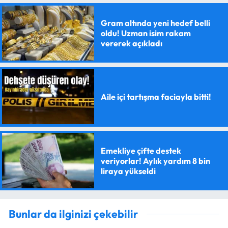
Gram altında yeni hedef belli
oldu! Uzman isim rakam
vererek açıkladı
Aile içi tartışma faciayla bitti!
Emekliye çifte destek
veriyorlar! Aylık yardım 8 bin
liraya yükseldi
Bunlar da ilginizi çekebilir