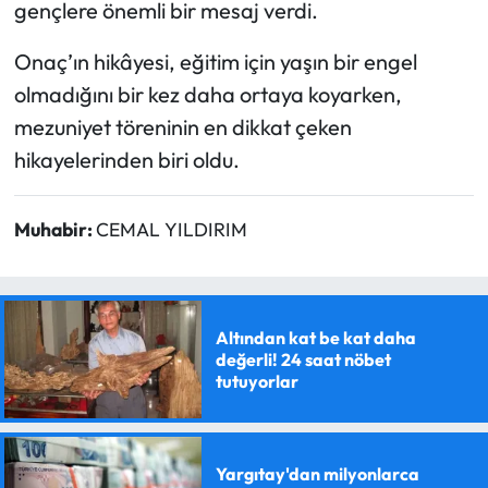
gençlere önemli bir mesaj verdi.
Onaç’ın hikâyesi, eğitim için yaşın bir engel
olmadığını bir kez daha ortaya koyarken,
mezuniyet töreninin en dikkat çeken
hikayelerinden biri oldu.
Muhabir:
CEMAL YILDIRIM
Altından kat be kat daha
değerli! 24 saat nöbet
tutuyorlar
Yargıtay'dan milyonlarca