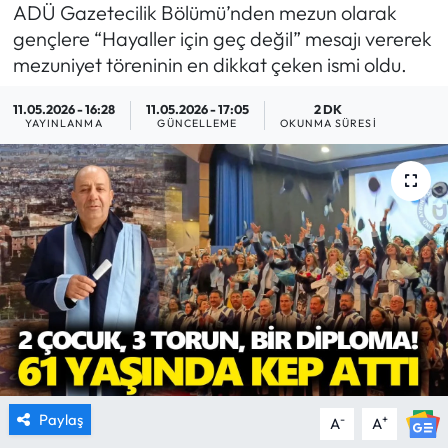
ADÜ Gazetecilik Bölümü’nden mezun olarak
MAGAZİN
gençlere “Hayaller için geç değil” mesajı vererek
mezuniyet töreninin en dikkat çeken ismi oldu.
SAĞLIK
11.05.2026 - 16:28
11.05.2026 - 17:05
2 DK
YAYINLANMA
GÜNCELLEME
OKUNMA SÜRESI
SİYASET
SPOR
TARIM
TURİZM
YAŞAM
RESMİ İLANLAR
Paylaş
-
+
A
A
HABER İLAN