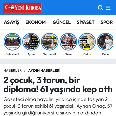
ASAYİŞ
Aydın Nöbetçi Eczaneler
ASAYİŞ
EKONOMİ
GÜNCEL
SİYASET
SPOR
BİLİM-TEKNOLOJİ
Aydın Hava Durumu
ÇEVRE
Aydin Namaz Vakitleri
Buharkent
Aydın
Germencik
Efeler
Didim
Genel
DÜNYA
Aydın Trafik Yoğunluk Haritası
HABERLER
AYDIN HABERLERI
EĞİTİM
Süper Lig Puan Durumu ve Fikstür
2 çocuk, 3 torun, bir
EKONOMİ
Tüm Manşetler
diploma! 61 yaşında kep attı
Gazeteci olma hayalini yıllarca içinde taşıyan 2
GÜNCEL
Son Dakika Haberleri
çocuk 3 torun sahibi 61 yaşındaki Ayhan Onaç, 57
yaşında girdiği üniversite sınavının ardından
GÜNDEM
Haber Arşivi