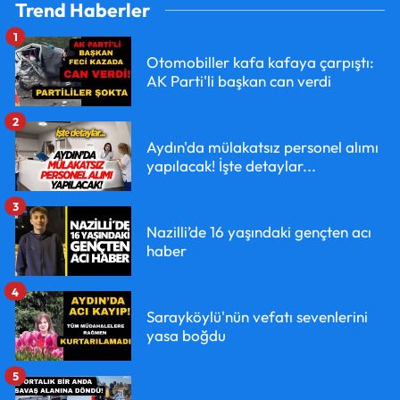
Trend Haberler
1
Otomobiller kafa kafaya çarpıştı:
AK Parti'li başkan can verdi
2
Aydın'da mülakatsız personel alımı
yapılacak! İşte detaylar...
3
Nazilli’de 16 yaşındaki gençten acı
haber
4
Sarayköylü'nün vefatı sevenlerini
yasa boğdu
5