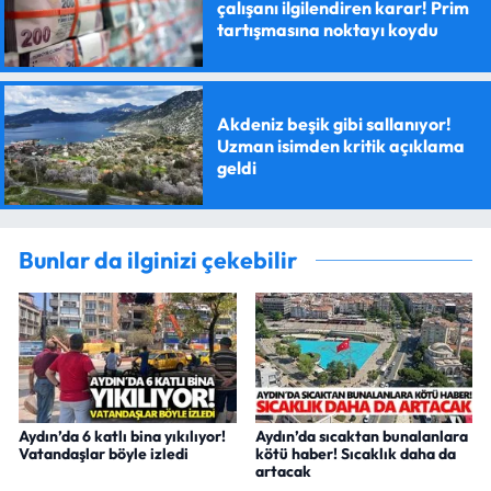
çalışanı ilgilendiren karar! Prim
tartışmasına noktayı koydu
Akdeniz beşik gibi sallanıyor!
Uzman isimden kritik açıklama
geldi
Bunlar da ilginizi çekebilir
Aydın’da 6 katlı bina yıkılıyor!
Aydın’da sıcaktan bunalanlara
Vatandaşlar böyle izledi
kötü haber! Sıcaklık daha da
artacak