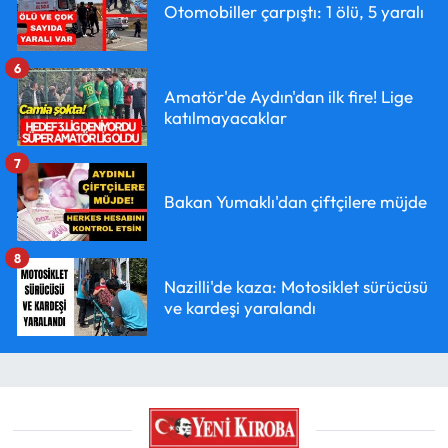
Otomobiller çarpıştı: 1 ölü, 5 yaralı
6
Amatör'de Aydın'dan ilk fire! Lige
katılmayacaklar
7
Bakan Yumaklı'dan çiftçilere müjde
8
Nazilli'de kaza: Motosiklet sürücüsü
ve kardeşi yaralandı