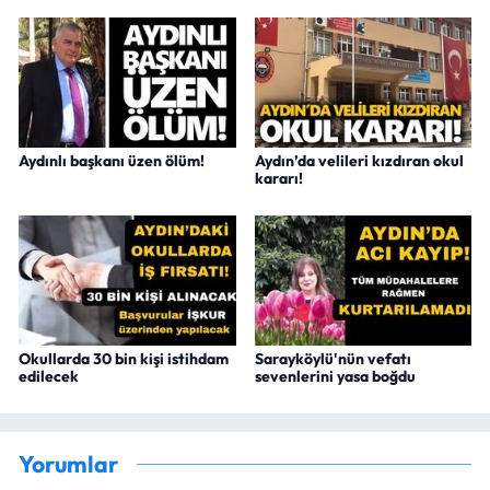
Aydınlı başkanı üzen ölüm!
Aydın’da velileri kızdıran okul
kararı!
Okullarda 30 bin kişi istihdam
Sarayköylü'nün vefatı
edilecek
sevenlerini yasa boğdu
Yorumlar