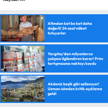
Altından kat be kat daha
değerli! 24 saat nöbet
tutuyorlar
Yargıtay'dan milyonlarca
çalışanı ilgilendiren karar! Prim
tartışmasına noktayı koydu
Akdeniz beşik gibi sallanıyor!
Uzman isimden kritik açıklama
geldi