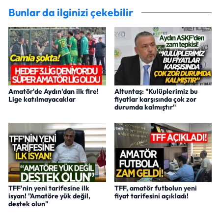
Bunlar da ilginizi çekebilir
Amatör'de Aydın'dan ilk fire!
Altuntaş: "Kulüplerimiz bu
Lige katılmayacaklar
fiyatlar karşısında çok zor
durumda kalmıştır"
TFF'nin yeni tarifesine ilk
TFF, amatör futbolun yeni
isyan! "Amatöre yük değil,
fiyat tarifesini açıkladı!
destek olun"