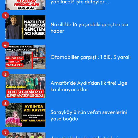
yapılacak! İşte detaylar...
3
Nazilli’de 16 yaşındaki gençten acı
haber
4
Otomobiller çarpıştı: 1 ölü, 5 yaralı
5
Amatör'de Aydın'dan ilk fire! Lige
katılmayacaklar
6
Sarayköylü'nün vefatı sevenlerini
yasa boğdu
7