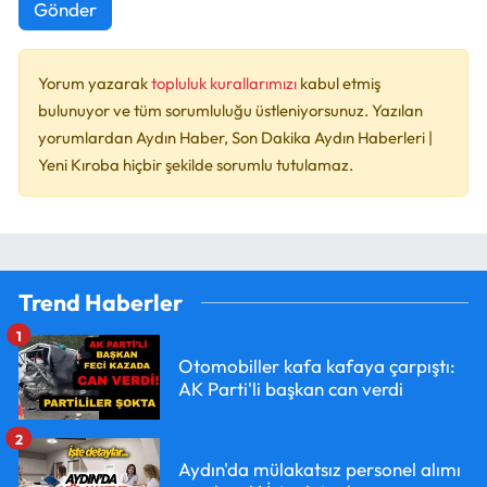
Gönder
Yorum yazarak
topluluk kurallarımızı
kabul etmiş
bulunuyor ve tüm sorumluluğu üstleniyorsunuz. Yazılan
yorumlardan Aydın Haber, Son Dakika Aydın Haberleri |
Yeni Kıroba hiçbir şekilde sorumlu tutulamaz.
Trend Haberler
1
Otomobiller kafa kafaya çarpıştı:
AK Parti'li başkan can verdi
2
Aydın'da mülakatsız personel alımı