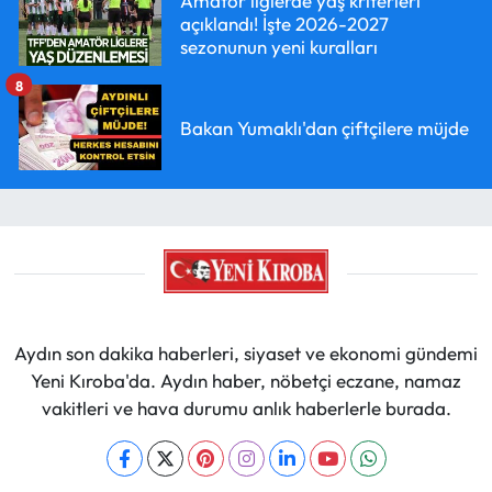
Amatör liglerde yaş kriterleri
açıklandı! İşte 2026-2027
sezonunun yeni kuralları
8
Bakan Yumaklı'dan çiftçilere müjde
Aydın son dakika haberleri, siyaset ve ekonomi gündemi
Yeni Kıroba'da. Aydın haber, nöbetçi eczane, namaz
vakitleri ve hava durumu anlık haberlerle burada.