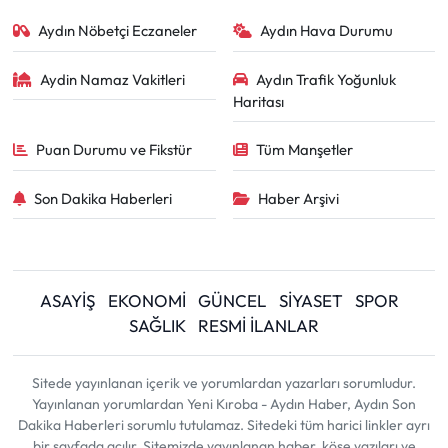
Aydın Nöbetçi Eczaneler
Aydın Hava Durumu
Aydin Namaz Vakitleri
Aydın Trafik Yoğunluk
Haritası
Puan Durumu ve Fikstür
Tüm Manşetler
Son Dakika Haberleri
Haber Arşivi
ASAYİŞ
EKONOMİ
GÜNCEL
SİYASET
SPOR
SAĞLIK
RESMİ İLANLAR
Sitede yayınlanan içerik ve yorumlardan yazarları sorumludur.
Yayınlanan yorumlardan Yeni Kıroba - Aydın Haber, Aydın Son
Dakika Haberleri sorumlu tutulamaz. Sitedeki tüm harici linkler ayrı
bir sayfada açılır. Sitemizde yayınlanan haber, köşe yazıları ve