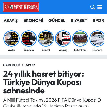
ASAYİŞ
Aydın Nöbetçi Eczaneler
ASAYİŞ
EKONOMİ
GÜNCEL
SİYASET
SPOR
BİLİM-TEKNOLOJİ
Aydın Hava Durumu
ÇEVRE
Aydin Namaz Vakitleri
Aydın
Gündem
Güncel
Asayiş
Buharkent
Ekonomi
DÜNYA
Aydın Trafik Yoğunluk Haritası
HABERLER
SPOR
EĞİTİM
Süper Lig Puan Durumu ve Fikstür
24 yıllık hasret bitiyor:
EKONOMİ
Tüm Manşetler
Türkiye Dünya Kupası
sahnesinde
GÜNCEL
Son Dakika Haberleri
A Milli Futbol Takımı, 2026 FIFA Dünya Kupası D
GÜNDEM
Haber Arşivi
Grubu ilk maçında 14 Haziran Pazar günü