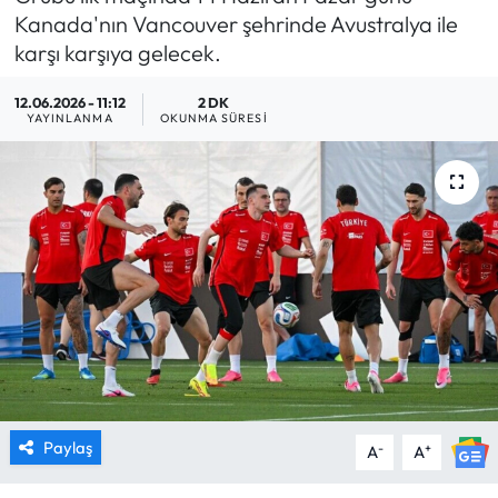
Kanada'nın Vancouver şehrinde Avustralya ile
MAGAZİN
karşı karşıya gelecek.
SAĞLIK
12.06.2026 - 11:12
2 DK
YAYINLANMA
OKUNMA SÜRESI
SİYASET
SPOR
TARIM
TURİZM
YAŞAM
RESMİ İLANLAR
Paylaş
-
+
A
A
HABER İLAN