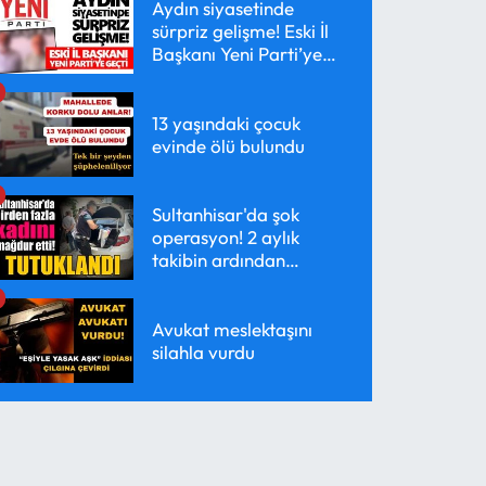
Aydın siyasetinde
sürpriz gelişme! Eski İl
Başkanı Yeni Parti’ye
geçti
13 yaşındaki çocuk
evinde ölü bulundu
Sultanhisar'da şok
operasyon! 2 aylık
takibin ardından
yakalandı
Avukat meslektaşını
silahla vurdu