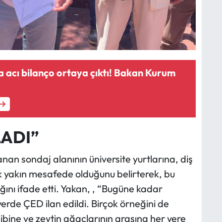
a acı bilanço ortaya çıktı! Bakan Kurum
LADI”
nan sondaj alanının üniversite yurtlarına, diş
k yakın mesafede olduğunu belirterek, bu
ı ifade etti. Yakan, , “Bugüne kadar
erde ÇED ilan edildi. Birçok örneğini de
ibine ve zeytin ağaçlarının arasına her yere