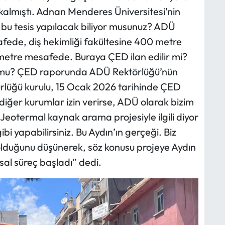
r kalmıştı. Adnan Menderes Üniversitesi’nin
e bu tesis yapılacak biliyor musunuz? ADÜ
ede, diş hekimliği fakültesine 400 metre
etre mesafede. Buraya ÇED ilan edilir mi?
 mu? ÇED raporunda ADÜ Rektörlüğü’nün
lüğü kurulu, 15 Ocak 2026 tarihinde ÇED
 diğer kurumlar izin verirse, ADÜ olarak bizim
 Jeotermal kaynak arama projesiyle ilgili diyor
gibi yapabilirsiniz. Bu Aydın’ın gerçeği. Biz
olduğunu düşünerek, söz konusu projeye Aydın
al süreç başladı” dedi.