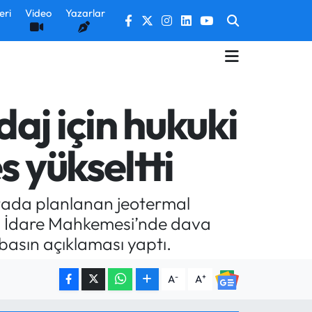
eri
Video
Yazarlar
aj için hukuki
s yükseltti
ktada planlanan jeotermal
 2. İdare Mahkemesi’nde dava
basın açıklaması yaptı.
-
+
A
A