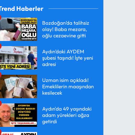
Trend Haberler
Bozdoğan’da talihsiz
olay! Baba mezara,
oğlu cezaevine gitti
Aydın’daki AYDEM
şubesi taşındı! İşte yeni
adresi
Uzman isim açıkladı!
Emeklilerin maaşından
kesilecek
Aydın'da 49 yaşındaki
adam yürekleri ağza
getirdi