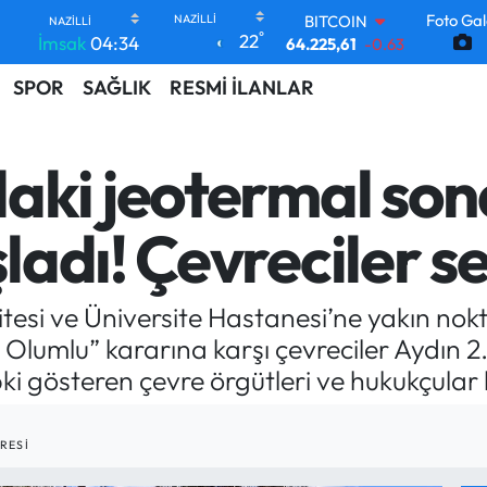
Foto Gal
DOLAR
°
22
İmsak
04:34
47,6704
0
EURO
SPOR
SAĞLIK
RESMİ İLANLAR
55,0406
-0.08
STERLİN
64,2143
0
GRAM ALTIN
ki jeotermal sond
6510.40
0.45
BİST100
13.799
70
adı! Çevreciler se
BITCOIN
64.225,61
-0.63
esi ve Üniversite Hastanesi’ne yakın no
 Olumlu” kararına karşı çevreciler Aydın
ki gösteren çevre örgütleri ve hukukçular 
RESI