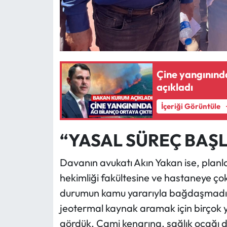
Çine yangınınd
açıkladı
İçeriği Görüntüle
“YASAL SÜREÇ BAŞ
Davanın avukatı Akın Yakan ise, planla
hekimliği fakültesine ve hastaneye ço
durumun kamu yararıyla bağdaşmadığın
jeotermal kaynak aramak için birçok y
gördük. Cami kenarına, sağlık ocağı d