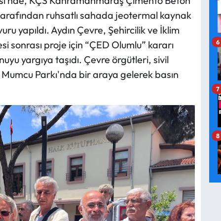
llesi’nde, KÇS Kahramanmaraş Çimento Beton
 tarafından ruhsatlı sahada jeotermal kaynak
ru yapıldı. Aydın Çevre, Şehircilik ve İklim
6
si sonrası proje için “ÇED Olumlu” kararı
uyu yargıya taşıdı. Çevre örgütleri, sivil
r Mumcu Parkı'nda bir araya gelerek basın
7
8