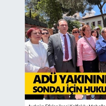
MAGAZİN
SAĞLIK
SİYASET
SPOR
TARIM
TURİZM
YAŞAM
RESMİ İLANLAR
HABER İLAN