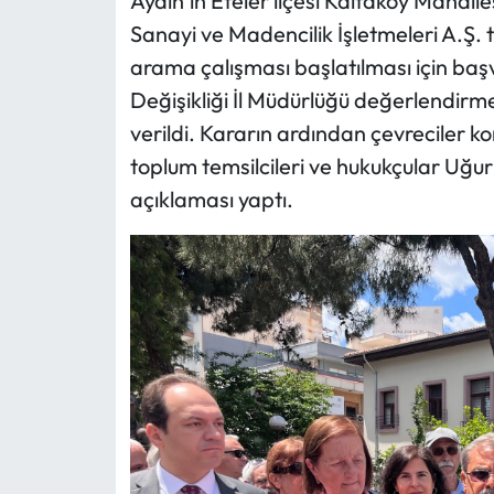
Aydın’ın Efeler ilçesi Kalfaköy Maha
Sanayi ve Madencilik İşletmeleri A.Ş.
arama çalışması başlatılması için başvu
Değişikliği İl Müdürlüğü değerlendirme
verildi. Kararın ardından çevreciler kon
toplum temsilcileri ve hukukçular Uğu
açıklaması yaptı.