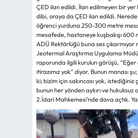
ÇED ilan edildi. İlan edilmeyen bir ye
dibi, oraya da ÇED ilan edildi. Nered
öğrenci yurduna 250-300 metre mesaf
mesafede, hastaneye kuşbakışı 600 m
ADÜ Rektörlüğü buna ses çıkarmıyor
Jeotermal Araştırma Uygulama Müdür
raporunda ilgili kurulun görüşü, “Eğer
itirazımız yok” diyor. Bunun manası şu;
ki; bizim için sakıncası yok, istediğiniz 
bunun her yönden aykırı ve hukuksuz 
2.İdari Mahkemesi’nde dava açtık. Yas