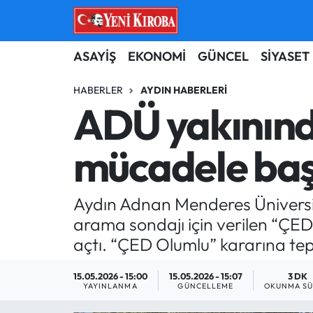
ASAYİŞ
Aydın Nöbetçi Eczaneler
ASAYİŞ
EKONOMİ
GÜNCEL
SİYASET
BİLİM-TEKNOLOJİ
Aydın Hava Durumu
HABERLER
AYDIN HABERLERI
ADÜ yakınında
ÇEVRE
Aydin Namaz Vakitleri
mücadele başl
DÜNYA
Aydın Trafik Yoğunluk Haritası
EĞİTİM
Süper Lig Puan Durumu ve Fikstür
Aydın Adnan Menderes Üniversit
arama sondajı için verilen “ÇED
EKONOMİ
Tüm Manşetler
açtı. “ÇED Olumlu” kararına tep
GÜNCEL
Son Dakika Haberleri
15.05.2026 - 15:00
15.05.2026 - 15:07
3 DK
YAYINLANMA
GÜNCELLEME
OKUNMA SÜ
GÜNDEM
Haber Arşivi