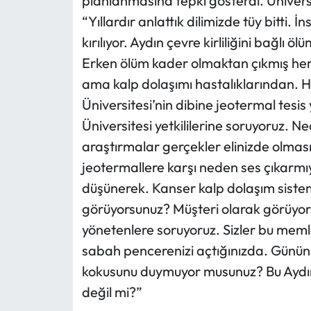
planlanmasına tepki gösterdi. Ünivers
“Yıllardır anlattık dilimizde tüy bitti.
kırılıyor. Aydın çevre kirliliğini bağlı ö
Erken ölüm kader olmaktan çıkmış her
ama kalp dolaşımı hastalıklarından.
Üniversitesi’nin dibine jeotermal tes
Üniversitesi yetkililerine soruyoruz. 
araştırmalar gerçekler elinizde olmas
jeotermallere karşı neden ses çıkarmı
düşünerek. Kanser kalp dolaşım sistem
görüyorsunuz? Müşteri olarak görüyors
yönetenlere soruyoruz. Sizler bu me
sabah pencerenizi açtığınızda. Günün
kokusunu duymuyor musunuz? Bu Aydın y
değil mi?”