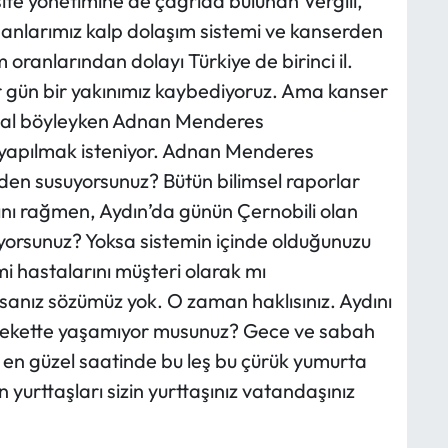
ite yönetimine de çağrıda bulunan Vergili,
 İnsanlarımız kalp dolaşım sistemi ve kanserden
lüm oranlarından dolayı Türkiye de birinci il.
 gün bir yakınımız kaybediyoruz. Ama kanser
 Hal böyleyken Adnan Menderes
is yapılmak isteniyor. Adnan Menderes
Neden susuyorsunuz? Bütün bilimsel raporlar
ını rağmen, Aydın’da günün Çernobili olan
yorsunuz? Yoksa sistemin içinde olduğunuzu
i hastalarını müşteri olarak mı
anız sözümüz yok. O zaman haklısınız. Aydını
mlekette yaşamıyor musunuz? Gece ve sabah
 en güzel saatinde bu leş bu çürük yumurta
urttaşları sizin yurttaşınız vatandaşınız