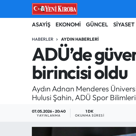
ASAYİŞ
Aydın Nöbetçi Eczaneler
ASAYİŞ
EKONOMİ
GÜNCEL
SİYASET
BİLİM-TEKNOLOJİ
Aydın Hava Durumu
HABERLER
AYDIN HABERLERI
ADÜ’de güvenl
ÇEVRE
Aydin Namaz Vakitleri
birincisi oldu
DÜNYA
Aydın Trafik Yoğunluk Haritası
EĞİTİM
Süper Lig Puan Durumu ve Fikstür
Aydın Adnan Menderes Üniversit
Hulusi Şahin, ADÜ Spor Bilimleri
EKONOMİ
Tüm Manşetler
07.05.2026 - 20:40
1 DK
GÜNCEL
Son Dakika Haberleri
YAYINLANMA
OKUNMA SÜRESI
GÜNDEM
Haber Arşivi