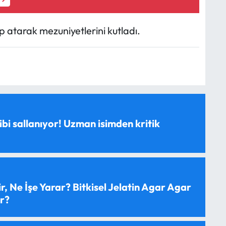
atarak mezuniyetlerini kutladı.
ibi sallanıyor! Uzman isimden kritik
, Ne İşe Yarar? Bitkisel Jelatin Agar Agar
ır?