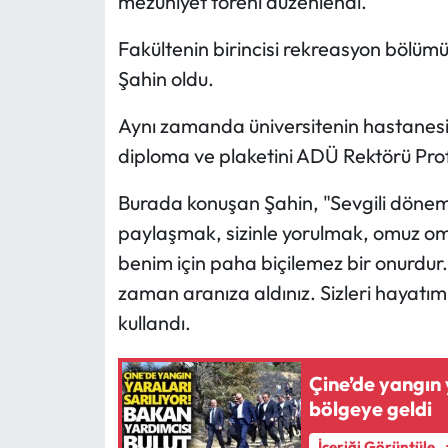
mezuniyet töreni düzenlendi.
Fakültenin birincisi rekreasyon bölüm
Şahin oldu.
Aynı zamanda üniversitenin hastanesin
diploma ve plaketini ADÜ Rektörü Prof.
Burada konuşan Şahin, "Sevgili dönem a
paylaşmak, sizinle yorulmak, omuz omu
benim için paha biçilemez bir onurdur
zaman aranıza aldınız. Sizleri hayat
kullandı.
Çine’de yangın 
bölgeye geldi
İçeriği Görüntüle