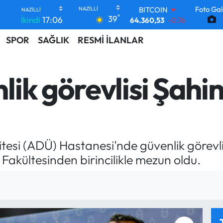
BITCOIN
Foto Gal
64.360,53
-0.76
°
39
İkindi
17:06
DOLAR
47,7069
0.17
SPOR
SAĞLIK
RESMİ İLANLAR
EURO
55,0265
0.01
STERLİN
ik görevlisi Şahin
64,1897
0.02
GRAM ALTIN
6618.49
2.12
BİST100
13.887
64
esi (ADÜ) Hastanesi'nde güvenlik görevlis
 Fakültesinden birincilikle mezun oldu.