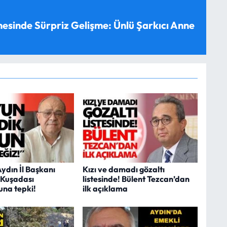
esinde Sürpriz Gelişme: Ünlü Şarkıcı Anne
Aydın İl Başkanı
Kızı ve damadı gözaltı
 Kuşadası
listesinde! Bülent Tezcan’dan
na tepki!
ilk açıklama