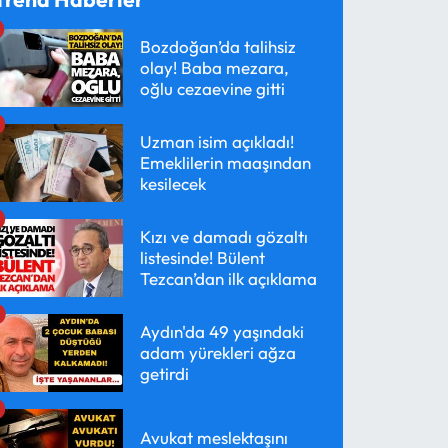
Bozdoğan’da talihsiz
olay! Baba mezara,
oğlu cezaevine gitti
Uzman isim açıkladı!
Emeklilerin maaşından
kesilecek
Kızı ve damadı gözaltı
listesinde! Bülent
Tezcan’dan ilk açıklama
Aydın'da 49 yaşındaki
adam yürekleri ağza
getirdi
Avukat meslektaşını