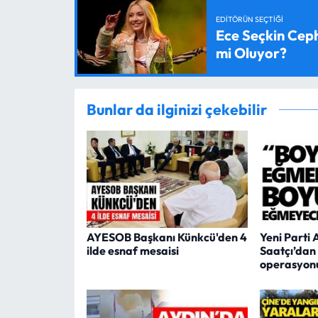
EDITÖRÜN SEÇTIĞI
Ece Seçkin Ceph
mi Oluyor?
Bunlar da ilginizi çekebilir
AYESOB Başkanı Künkcü'den 4
Yeni Parti 
ilde esnaf mesaisi
Saatçı’dan
operasyonu