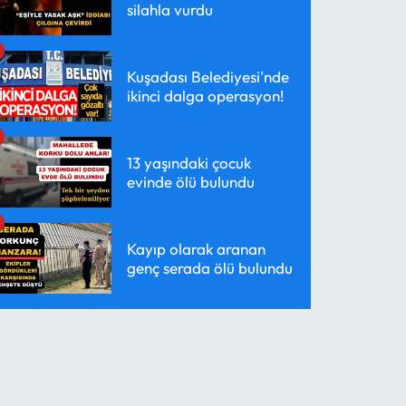
silahla vurdu
Kuşadası Belediyesi'nde
ikinci dalga operasyon!
13 yaşındaki çocuk
evinde ölü bulundu
Kayıp olarak aranan
genç serada ölü bulundu