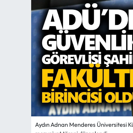
MAGAZİN
SAĞLIK
SİYASET
SPOR
TARIM
TURİZM
YAŞAM
RESMİ İLANLAR
Aydın Adnan Menderes Üniversitesi Kül
HABER İLAN