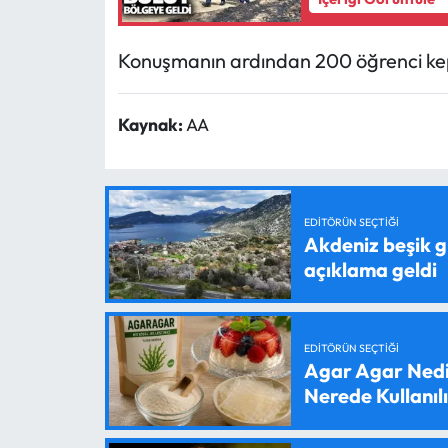
Konuşmanın ardından 200 öğrenci kep 
Kaynak:
AA
EDITÖRÜN SEÇTIĞI
Akdeniz beşik g
açıklama geldi
EDITÖRÜN SEÇTIĞI
Agar Agar Nedir
Nerede Kullanıl