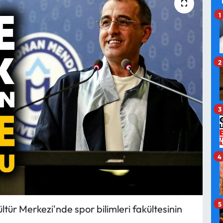
1
2
3
4
5
tür Merkezi'nde spor bilimleri fakültesinin