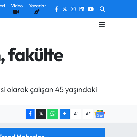
eri
Video
Yazarlar
, fakülte
i olarak çalışan 45 yaşındaki
-
+
A
A
Trend Haberler