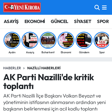
ASAYİŞ
Aydın Nöbetçi Eczaneler
ASAYİŞ
EKONOMİ
GÜNCEL
SİYASET
SPOR
BİLİM-TEKNOLOJİ
Aydın Hava Durumu
ÇEVRE
Aydin Namaz Vakitleri
Aydın
Asayiş
Buharkent
Ekonomi
Gündem
Spor
DÜNYA
Aydın Trafik Yoğunluk Haritası
HABERLER
NAZILLI HABERLERI
EĞİTİM
Süper Lig Puan Durumu ve Fikstür
AK Parti Nazilli'de kritik
EKONOMİ
Tüm Manşetler
toplantı
AK Parti Nazilli İlçe Başkanı Volkan Beyazıt ve
GÜNCEL
Son Dakika Haberleri
yönetiminin istifasının alınmasının ardından yeni
başkanın belirlenmesi için acil kodlu toplantı
GÜNDEM
Haber Arşivi