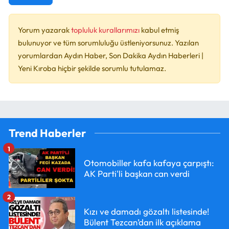
Yorum yazarak
topluluk kurallarımızı
kabul etmiş
bulunuyor ve tüm sorumluluğu üstleniyorsunuz. Yazılan
yorumlardan Aydın Haber, Son Dakika Aydın Haberleri |
Yeni Kıroba hiçbir şekilde sorumlu tutulamaz.
Trend Haberler
1
Otomobiller kafa kafaya çarpıştı:
AK Parti'li başkan can verdi
2
Kızı ve damadı gözaltı listesinde!
Bülent Tezcan’dan ilk açıklama