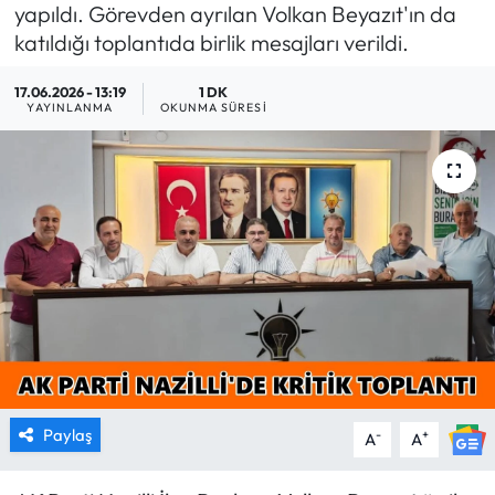
yapıldı. Görevden ayrılan Volkan Beyazıt'ın da
MAGAZİN
katıldığı toplantıda birlik mesajları verildi.
17.06.2026 - 13:19
1 DK
SAĞLIK
YAYINLANMA
OKUNMA SÜRESI
SİYASET
SPOR
TARIM
TURİZM
YAŞAM
RESMİ İLANLAR
Paylaş
-
+
A
A
HABER İLAN