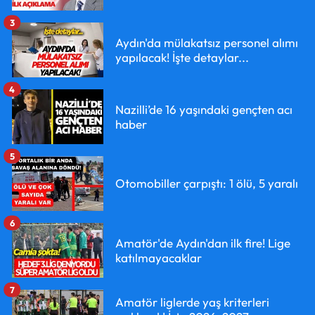
3
Aydın'da mülakatsız personel alımı
yapılacak! İşte detaylar...
4
Nazilli’de 16 yaşındaki gençten acı
haber
5
Otomobiller çarpıştı: 1 ölü, 5 yaralı
6
Amatör'de Aydın'dan ilk fire! Lige
katılmayacaklar
7
Amatör liglerde yaş kriterleri