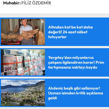
Muhabir:
FİLİZ ÖZDEMİR
Altından kat be kat daha
değerli! 24 saat nöbet
tutuyorlar
Yargıtay'dan milyonlarca
çalışanı ilgilendiren karar! Prim
tartışmasına noktayı koydu
Akdeniz beşik gibi sallanıyor!
Uzman isimden kritik açıklama
geldi