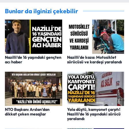
Bunlar da ilginizi çekebilir
Nazilli’de 16 yaşındaki gençten
Nazilli'de kaza: Motosiklet
acı haber
sürücüsü ve kardeşi yaralandı
NTO Başkanı Arslan’dan
Yola düştü, kamyonet çarptı!
dikkat çeken mesajlar
Nazilli’de 16 yaşındaki sürücü
yaralandı