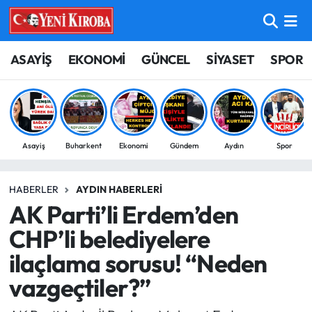
ASAYİŞ
Aydın Nöbetçi Eczaneler
ASAYİŞ
EKONOMİ
GÜNCEL
SİYASET
SPOR
BİLİM-TEKNOLOJİ
Aydın Hava Durumu
ÇEVRE
Aydin Namaz Vakitleri
Asayiş
Buharkent
Ekonomi
Gündem
Aydın
Spor
DÜNYA
Aydın Trafik Yoğunluk Haritası
HABERLER
AYDIN HABERLERI
EĞİTİM
Süper Lig Puan Durumu ve Fikstür
AK Parti’li Erdem’den
EKONOMİ
Tüm Manşetler
CHP’li belediyelere
ilaçlama sorusu! “Neden
GÜNCEL
Son Dakika Haberleri
vazgeçtiler?”
GÜNDEM
Haber Arşivi