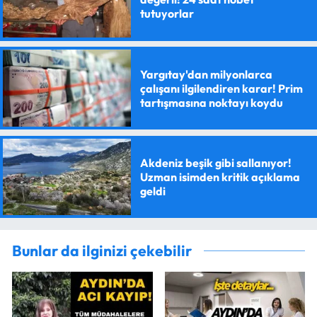
tutuyorlar
Yargıtay'dan milyonlarca
çalışanı ilgilendiren karar! Prim
tartışmasına noktayı koydu
Akdeniz beşik gibi sallanıyor!
Uzman isimden kritik açıklama
geldi
Bunlar da ilginizi çekebilir