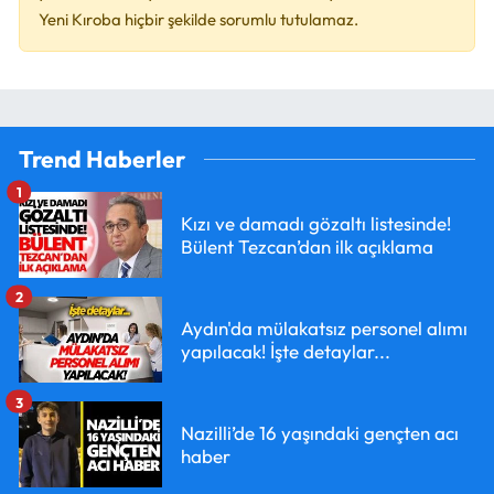
Yeni Kıroba hiçbir şekilde sorumlu tutulamaz.
Trend Haberler
1
Kızı ve damadı gözaltı listesinde!
Bülent Tezcan’dan ilk açıklama
2
Aydın'da mülakatsız personel alımı
yapılacak! İşte detaylar...
3
Nazilli’de 16 yaşındaki gençten acı
haber