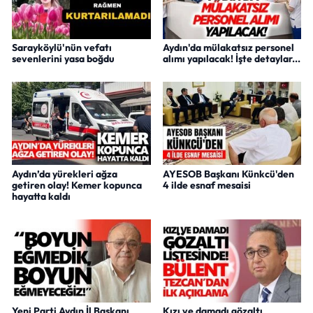
Sarayköylü'nün vefatı
Aydın'da mülakatsız personel
sevenlerini yasa boğdu
alımı yapılacak! İşte detaylar...
Aydın’da yürekleri ağza
AYESOB Başkanı Künkcü'den
getiren olay! Kemer kopunca
4 ilde esnaf mesaisi
hayatta kaldı
Yeni Parti Aydın İl Başkanı
Kızı ve damadı gözaltı