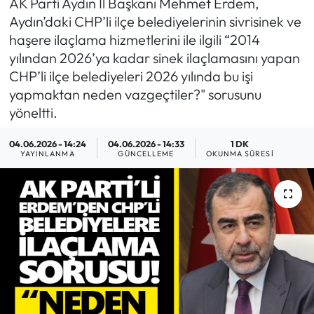
AK Parti Aydın İl Başkanı Mehmet Erdem,
Aydın’daki CHP’li ilçe belediyelerinin sivrisinek ve
MAGAZİN
haşere ilaçlama hizmetlerini ile ilgili “2014
yılından 2026’ya kadar sinek ilaçlamasını yapan
SAĞLIK
CHP’li ilçe belediyeleri 2026 yılında bu işi
yapmaktan neden vazgeçtiler?" sorusunu
SİYASET
yöneltti.
SPOR
04.06.2026 - 14:24
04.06.2026 - 14:33
1 DK
YAYINLANMA
GÜNCELLEME
OKUNMA SÜRESI
TARIM
TURİZM
YAŞAM
RESMİ İLANLAR
HABER İLAN