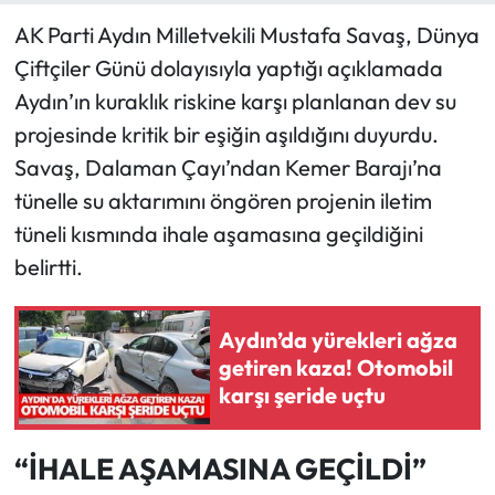
AK Parti Aydın Milletvekili Mustafa Savaş, Dünya
Çiftçiler Günü dolayısıyla yaptığı açıklamada
Aydın’ın kuraklık riskine karşı planlanan dev su
projesinde kritik bir eşiğin aşıldığını duyurdu.
Savaş, Dalaman Çayı’ndan Kemer Barajı’na
tünelle su aktarımını öngören projenin iletim
tüneli kısmında ihale aşamasına geçildiğini
belirtti.
Aydın’da yürekleri ağza
getiren kaza! Otomobil
karşı şeride uçtu
“İHALE AŞAMASINA GEÇİLDİ”