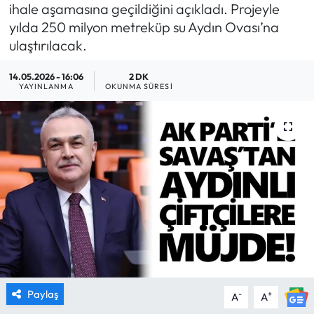
ihale aşamasına geçildiğini açıkladı. Projeyle
MAGAZİN
yılda 250 milyon metreküp su Aydın Ovası’na
ulaştırılacak.
SAĞLIK
14.05.2026 - 16:06
2 DK
YAYINLANMA
OKUNMA SÜRESI
SİYASET
SPOR
TARIM
TURİZM
YAŞAM
RESMİ İLANLAR
Paylaş
-
+
A
A
HABER İLAN