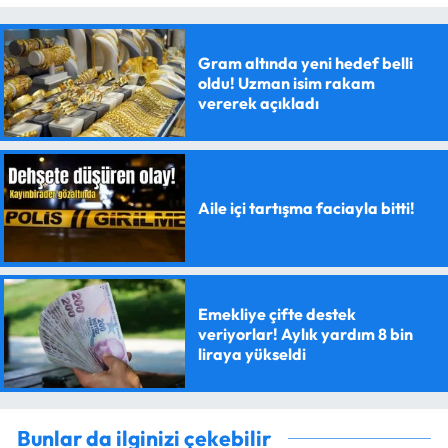
Gram altında yeni hedef belli
oldu! Uzman isim rakam
vererek açıkladı
Aile içi tartışma faciayla bitti!
Emekliye çifte destek
veriyorlar! Aylık yardım 8 bin
liraya yükseldi
Bunlar da ilginizi çekebilir