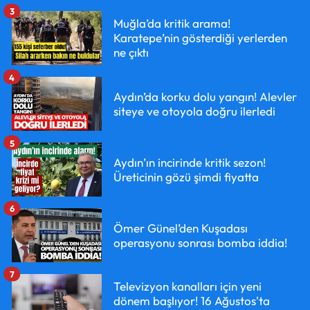
3
Muğla’da kritik arama!
Karatepe’nin gösterdiği yerlerden
ne çıktı
4
Aydın’da korku dolu yangın! Alevler
siteye ve otoyola doğru ilerledi
5
Aydın’ın incirinde kritik sezon!
Üreticinin gözü şimdi fiyatta
6
Ömer Günel’den Kuşadası
operasyonu sonrası bomba iddia!
7
Televizyon kanalları için yeni
dönem başlıyor! 16 Ağustos'ta