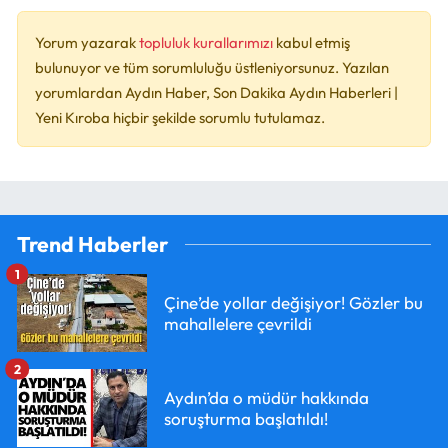
Yorum yazarak
topluluk kurallarımızı
kabul etmiş
bulunuyor ve tüm sorumluluğu üstleniyorsunuz. Yazılan
yorumlardan Aydın Haber, Son Dakika Aydın Haberleri |
Yeni Kıroba hiçbir şekilde sorumlu tutulamaz.
Trend Haberler
1
Çine’de yollar değişiyor! Gözler bu
mahallelere çevrildi
2
Aydın’da o müdür hakkında
soruşturma başlatıldı!