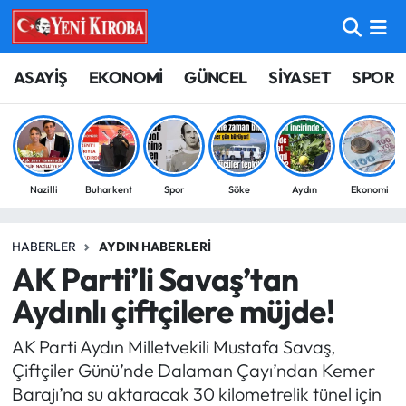
ASAYİŞ
Aydın Nöbetçi Eczaneler
ASAYİŞ
EKONOMİ
GÜNCEL
SİYASET
SPOR
BİLİM-TEKNOLOJİ
Aydın Hava Durumu
ÇEVRE
Aydin Namaz Vakitleri
Nazilli
Buharkent
Spor
Söke
Aydın
Ekonomi
DÜNYA
Aydın Trafik Yoğunluk Haritası
HABERLER
AYDIN HABERLERI
EĞİTİM
Süper Lig Puan Durumu ve Fikstür
AK Parti’li Savaş’tan
EKONOMİ
Tüm Manşetler
Aydınlı çiftçilere müjde!
AK Parti Aydın Milletvekili Mustafa Savaş,
GÜNCEL
Son Dakika Haberleri
Çiftçiler Günü’nde Dalaman Çayı’ndan Kemer
Barajı’na su aktaracak 30 kilometrelik tünel için
GÜNDEM
Haber Arşivi