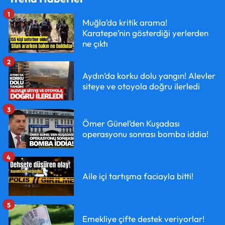
1
Muğla’da kritik arama!
Karatepe’nin gösterdiği yerlerden
ne çıktı
2
Aydın’da korku dolu yangın! Alevler
siteye ve otoyola doğru ilerledi
3
Ömer Günel’den Kuşadası
operasyonu sonrası bomba iddia!
4
Aile içi tartışma faciayla bitti!
5
Emekliye çifte destek veriyorlar!