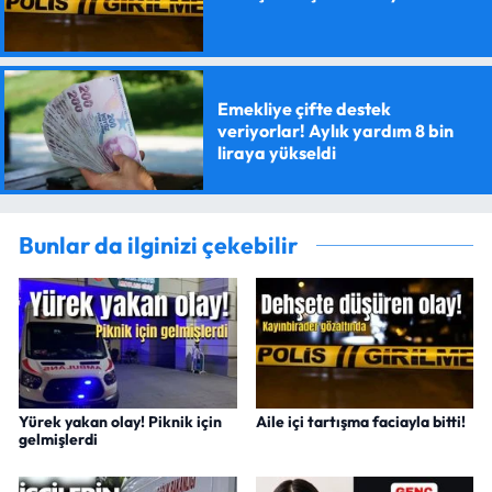
Emekliye çifte destek
veriyorlar! Aylık yardım 8 bin
liraya yükseldi
Bunlar da ilginizi çekebilir
Yürek yakan olay! Piknik için
Aile içi tartışma faciayla bitti!
gelmişlerdi