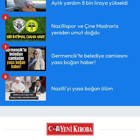
Aylık yardım 8 bin liraya yükseldi
6
Nazillispor ve Çine Madran'a
yeniden umut doğdu
7
Germencik’te belediye camiasını
yasa boğan haber!
8
Nazilli’yi yasa boğan ölüm