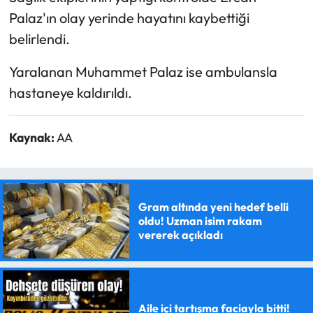
Palaz'ın olay yerinde hayatını kaybettiği
belirlendi.
Yaralanan Muhammet Palaz ise ambulansla
hastaneye kaldırıldı.
Kaynak:
AA
Gram altında yeni hedef belli
oldu! Uzman isim rakam
vererek açıkladı
Aile içi tartışma faciayla bitti!