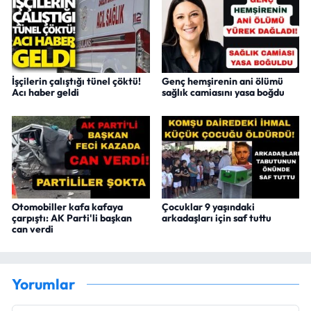
İşçilerin çalıştığı tünel çöktü!
Genç hemşirenin ani ölümü
Acı haber geldi
sağlık camiasını yasa boğdu
Otomobiller kafa kafaya
Çocuklar 9 yaşındaki
çarpıştı: AK Parti'li başkan
arkadaşları için saf tuttu
can verdi
Yorumlar