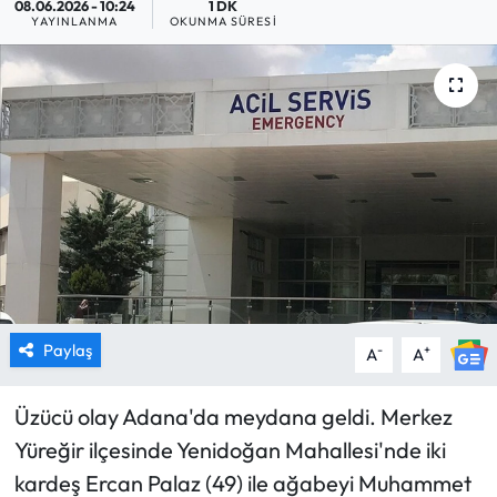
08.06.2026 - 10:24
1 DK
YAYINLANMA
OKUNMA SÜRESI
MAGAZİN
SAĞLIK
SİYASET
SPOR
TARIM
TURİZM
Paylaş
-
+
A
A
YAŞAM
Üzücü olay Adana'da meydana geldi. Merkez
RESMİ İLANLAR
Yüreğir ilçesinde Yenidoğan Mahallesi'nde iki
kardeş Ercan Palaz (49) ile ağabeyi Muhammet
HABER İLAN