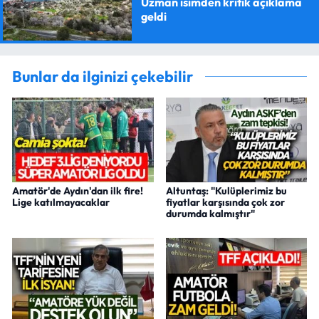
Uzman isimden kritik açıklama
geldi
Bunlar da ilginizi çekebilir
Amatör'de Aydın'dan ilk fire!
Altuntaş: "Kulüplerimiz bu
Lige katılmayacaklar
fiyatlar karşısında çok zor
durumda kalmıştır"