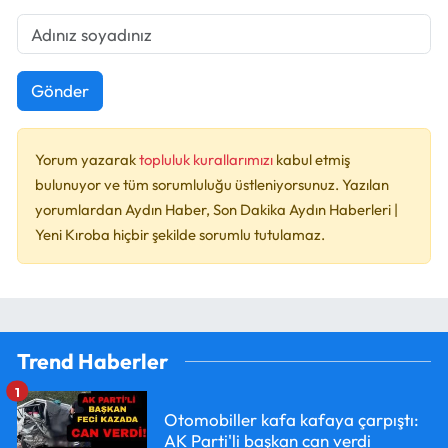
Gönder
Yorum yazarak
topluluk kurallarımızı
kabul etmiş
bulunuyor ve tüm sorumluluğu üstleniyorsunuz. Yazılan
yorumlardan Aydın Haber, Son Dakika Aydın Haberleri |
Yeni Kıroba hiçbir şekilde sorumlu tutulamaz.
Trend Haberler
1
Otomobiller kafa kafaya çarpıştı:
AK Parti'li başkan can verdi