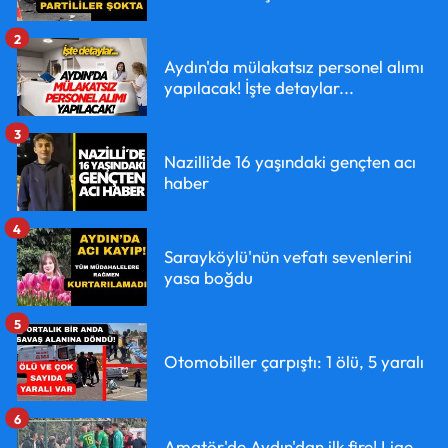
2
Aydın'da mülakatsız personel alımı
yapılacak! İşte detaylar...
3
Nazilli’de 16 yaşındaki gençten acı
haber
4
Sarayköylü'nün vefatı sevenlerini
yasa boğdu
5
Otomobiller çarpıştı: 1 ölü, 5 yaralı
6
Amatör'de Aydın'dan ilk fire! Lige