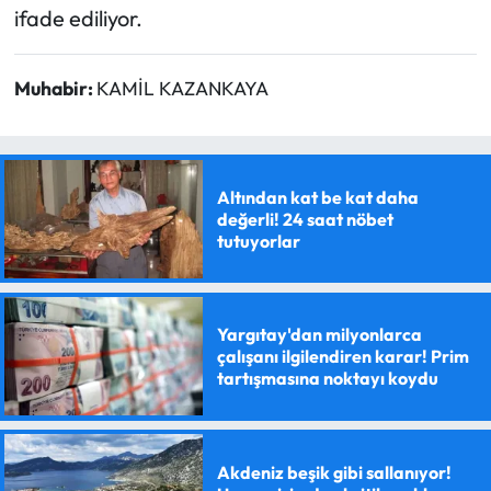
ifade ediliyor.
Muhabir:
KAMİL KAZANKAYA
Altından kat be kat daha
değerli! 24 saat nöbet
tutuyorlar
Yargıtay'dan milyonlarca
çalışanı ilgilendiren karar! Prim
tartışmasına noktayı koydu
Akdeniz beşik gibi sallanıyor!