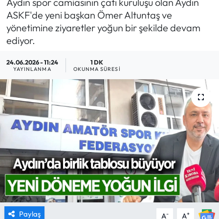
Aydın spor camiasının çatı kuruluşu olan Aydın
ASKF'de yeni başkan Ömer Altuntaş ve
MAGAZİN
yönetimine ziyaretler yoğun bir şekilde devam
ediyor.
SAĞLIK
24.06.2026 - 11:24
1 DK
SİYASET
YAYINLANMA
OKUNMA SÜRESI
SPOR
TARIM
TURİZM
YAŞAM
RESMİ İLANLAR
Paylaş
-
+
A
A
HABER İLAN