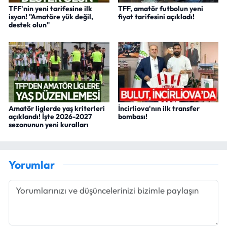
TFF'nin yeni tarifesine ilk
TFF, amatör futbolun yeni
isyan! "Amatöre yük değil,
fiyat tarifesini açıkladı!
destek olun"
Amatör liglerde yaş kriterleri
İncirliova'nın ilk transfer
açıklandı! İşte 2026-2027
bombası!
sezonunun yeni kuralları
Yorumlar