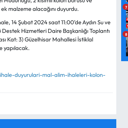
 Müdürlüğü, 2 kısımlı kolon borusu ve
7
ve ek malzeme alacağını duyurdu.
hale, 14 Şubat 2024 saat 11:00’de Aydın Su ve
Destek Hizmetleri Daire Başkanlığı Toplantı
8
ı Kat: 3) Güzelhisar Mahallesi İstiklal
e yapılacak.
ihale-duyurulari-mal-alim-ihaleleri-kolon-