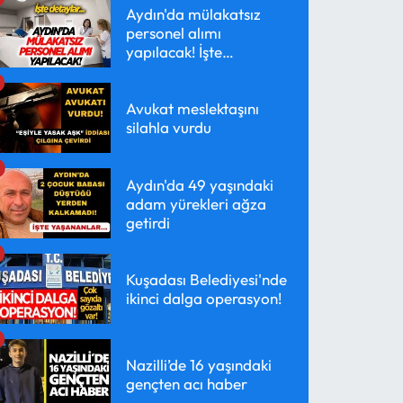
Aydın'da mülakatsız
personel alımı
yapılacak! İşte
detaylar...
Avukat meslektaşını
silahla vurdu
Aydın'da 49 yaşındaki
adam yürekleri ağza
getirdi
Kuşadası Belediyesi'nde
ikinci dalga operasyon!
Nazilli’de 16 yaşındaki
gençten acı haber