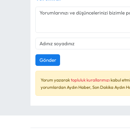
Gönder
Yorum yazarak
topluluk kurallarımızı
kabul etmi
yorumlardan Aydın Haber, Son Dakika Aydın Habe