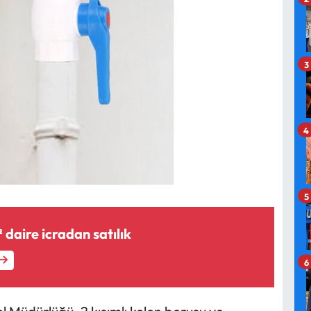
3
4
5
² daire icradan satılık
6