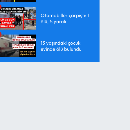
Otomobiller çarpıştı: 1
ölü, 5 yaralı
13 yaşındaki çocuk
evinde ölü bulundu