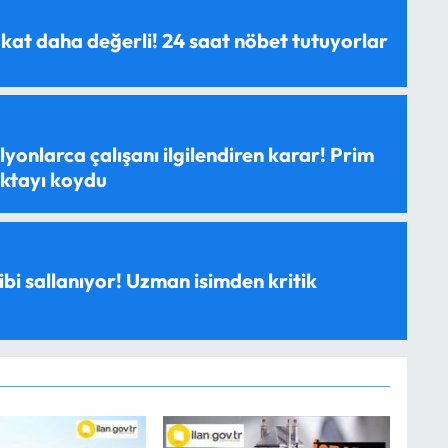
 kat daha değerli! 24 saat nöbet tutuyorlar
yonlarca çalışanı ilgilendiren karar! Prim
oktayı koydu
ibi sallanıyor! Uzman isimden kritik