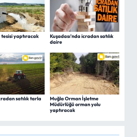
 tesisi yaptıracak
Kuşadası'nda icradan satılık
daire
radan satılık tarla
Muğla Orman İşletme
Müdürlüğü orman yolu
yaptıracak