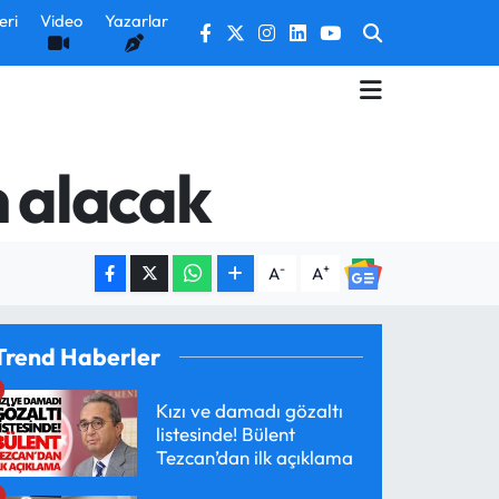
eri
Video
Yazarlar
n alacak
-
+
A
A
Trend Haberler
Kızı ve damadı gözaltı
listesinde! Bülent
Tezcan’dan ilk açıklama