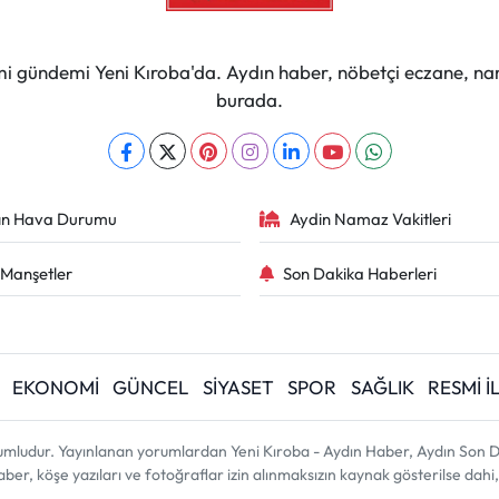
mi gündemi Yeni Kıroba'da. Aydın haber, nöbetçi eczane, na
burada.
ın Hava Durumu
Aydin Namaz Vakitleri
Manşetler
Son Dakika Haberleri
EKONOMİ
GÜNCEL
SİYASET
SPOR
SAĞLIK
RESMİ 
umludur. Yayınlanan yorumlardan Yeni Kıroba - Aydın Haber, Aydın Son D
 haber, köşe yazıları ve fotoğraflar izin alınmaksızın kaynak gösterilse d