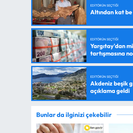
EDITÖRÜN SEÇTIĞI
Altından kat be
EDITÖRÜN SEÇTIĞI
Yargıtay'dan mil
tartışmasına n
EDITÖRÜN SEÇTIĞI
Akdeniz beşik g
açıklama geldi
Bunlar da ilginizi çekebilir