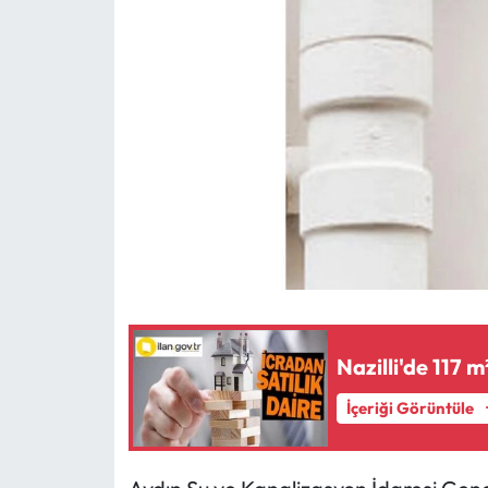
MAGAZİN
SAĞLIK
SİYASET
SPOR
TARIM
TURİZM
Nazilli'de 117 m
YAŞAM
İçeriği Görüntüle
RESMİ İLANLAR
HABER İLAN