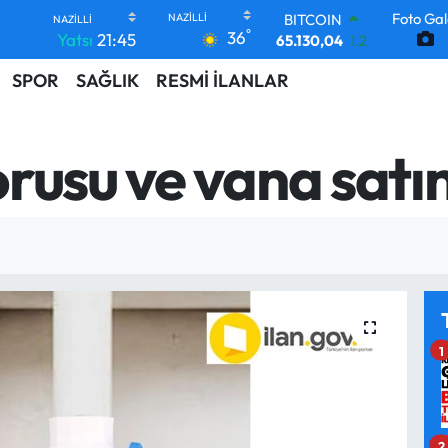
BITCOIN
Foto Gal
°
65.130,04
1.2
36
Yatsı
21:45
DOLAR
47,7106
0.17
SPOR
SAĞLIK
RESMİ İLANLAR
EURO
55,1652
0.27
STERLİN
rusu ve vana satı
64,4046
0.35
GRAM ALTIN
6618.49
2.12
BİST100
13.773
-19
1
2