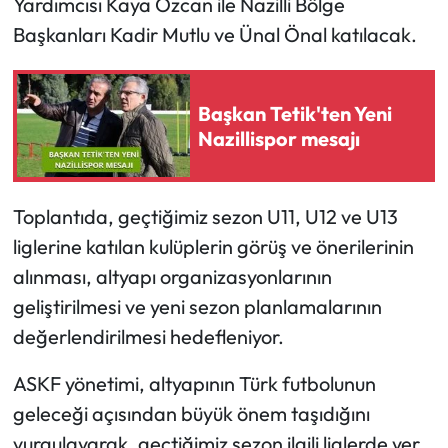
Yardımcısı Kaya Özcan ile Nazilli Bölge
Başkanları Kadir Mutlu ve Ünal Önal katılacak.
Başkan Tetik'ten Yeni
Nazillispor mesajı
Toplantıda, geçtiğimiz sezon U11, U12 ve U13
liglerine katılan kulüplerin görüş ve önerilerinin
alınması, altyapı organizasyonlarının
geliştirilmesi ve yeni sezon planlamalarının
değerlendirilmesi hedefleniyor.
ASKF yönetimi, altyapının Türk futbolunun
geleceği açısından büyük önem taşıdığını
vurgulayarak, geçtiğimiz sezon ilgili liglerde yer