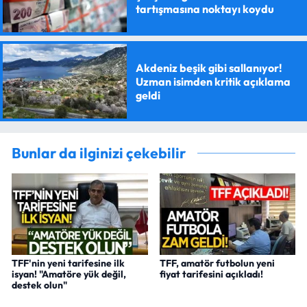
tartışmasına noktayı koydu
Akdeniz beşik gibi sallanıyor!
Uzman isimden kritik açıklama
geldi
Bunlar da ilginizi çekebilir
TFF'nin yeni tarifesine ilk
TFF, amatör futbolun yeni
isyan! "Amatöre yük değil,
fiyat tarifesini açıkladı!
destek olun"