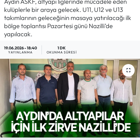
Aydın ASKF, altyapı liglerinde mücadele eden
kulüplerle bir araya gelecek. U11, U12 ve U13
MAGAZİN
takımlarının geleceğinin masaya yatırılacağı ilk
bölge toplantısı Pazartesi günü Nazilli’de
SAĞLIK
yapılacak.
SİYASET
19.06.2026 - 18:40
1 DK
YAYINLANMA
OKUNMA SÜRESI
SPOR
TARIM
TURİZM
YAŞAM
RESMİ İLANLAR
HABER İLAN