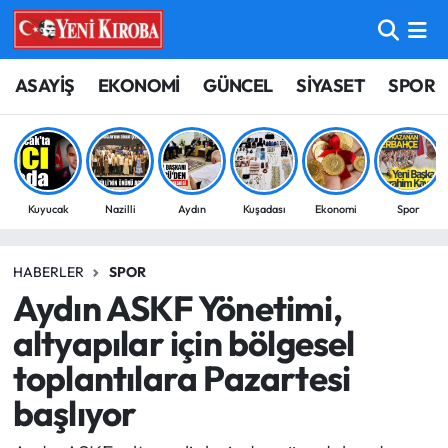
ASAYİŞ
Aydın Nöbetçi Eczaneler
ASAYİŞ
EKONOMİ
GÜNCEL
SİYASET
SPOR
BİLİM-TEKNOLOJİ
Aydın Hava Durumu
ÇEVRE
Aydin Namaz Vakitleri
Kuyucak
Nazilli
Aydın
Kuşadası
Ekonomi
Spor
DÜNYA
Aydın Trafik Yoğunluk Haritası
HABERLER
SPOR
EĞİTİM
Süper Lig Puan Durumu ve Fikstür
Aydın ASKF Yönetimi,
EKONOMİ
Tüm Manşetler
altyapılar için bölgesel
toplantılara Pazartesi
GÜNCEL
Son Dakika Haberleri
başlıyor
GÜNDEM
Haber Arşivi