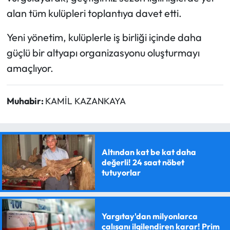
alan tüm kulüpleri toplantıya davet etti.
Yeni yönetim, kulüplerle iş birliği içinde daha
güçlü bir altyapı organizasyonu oluşturmayı
amaçlıyor.
Muhabir:
KAMİL KAZANKAYA
Altından kat be kat daha
değerli! 24 saat nöbet
tutuyorlar
Yargıtay'dan milyonlarca
çalışanı ilgilendiren karar! Prim