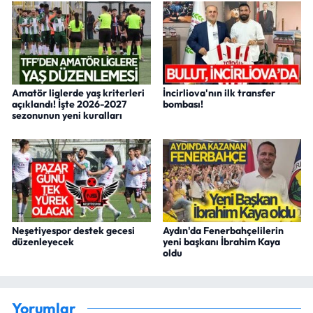
Amatör liglerde yaş kriterleri
İncirliova'nın ilk transfer
açıklandı! İşte 2026-2027
bombası!
sezonunun yeni kuralları
Neşetiyespor destek gecesi
Aydın'da Fenerbahçelilerin
düzenleyecek
yeni başkanı İbrahim Kaya
oldu
Yorumlar