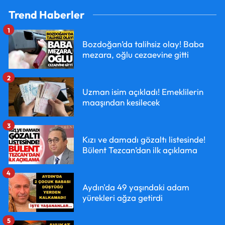
Trend Haberler
1
Bozdoğan’da talihsiz olay! Baba
mezara, oğlu cezaevine gitti
2
Uzman isim açıkladı! Emeklilerin
maaşından kesilecek
3
Kızı ve damadı gözaltı listesinde!
Bülent Tezcan’dan ilk açıklama
4
Aydın'da 49 yaşındaki adam
yürekleri ağza getirdi
5