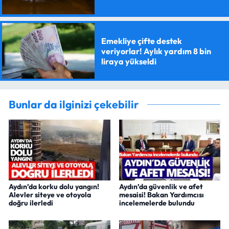
Emekliye çifte destek
veriyorlar! Aylık yardım 8 bin
liraya yükseldi
Bunlar da ilginizi çekebilir
Aydın’da korku dolu yangın!
Aydın’da güvenlik ve afet
Alevler siteye ve otoyola
mesaisi! Bakan Yardımcısı
doğru ilerledi
incelemelerde bulundu