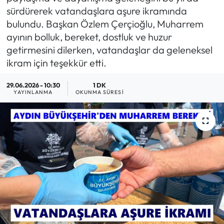
sürdürerek vatandaşlara aşure ikramında
MAGAZİN
bulundu. Başkan Özlem Çerçioğlu, Muharrem
ayının bolluk, bereket, dostluk ve huzur
SAĞLIK
getirmesini dilerken, vatandaşlar da geleneksel
ikram için teşekkür etti.
SİYASET
29.06.2026 - 10:30
1 DK
YAYINLANMA
OKUNMA SÜRESI
SPOR
TARIM
TURİZM
YAŞAM
RESMİ İLANLAR
HABER İLAN