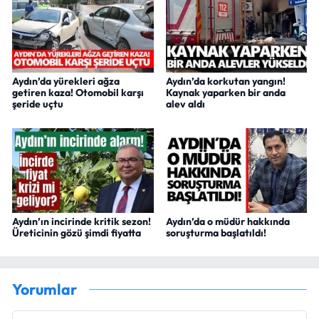
Aydın’da yürekleri ağza
Aydın’da korkutan yangın!
getiren kaza! Otomobil karşı
Kaynak yaparken bir anda
şeride uçtu
alev aldı
Aydın’ın incirinde kritik sezon!
Aydın’da o müdür hakkında
Üreticinin gözü şimdi fiyatta
soruşturma başlatıldı!
Yorumlar