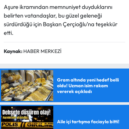
Aşure ikramından memnuniyet duyduklarını
belirten vatandaşlar, bu güzel geleneği
sürdürdüğü için Başkan Çerçioğlu’na teşekkür
etti.
Kaynak:
HABER MERKEZİ
Gram altında yeni hedef belli
oldu! Uzman isim rakam
vererek açıkladı
Aile içi tartışma faciayla bitti!