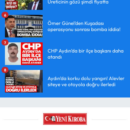
Üreticinin gözü şimdi fiyatta
6
Ömer Günel’den Kuşadası
operasyonu sonrası bomba iddia!
7
CHP Aydın’da bir ilçe başkanı daha
atandı
8
Aydın’da korku dolu yangın! Alevler
siteye ve otoyola doğru ilerledi