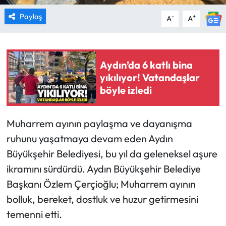
Paylaş
-
+
A
A
Aydın’da 6 katlı bina
yıkılıyor! Vatandaşlar
böyle izledi
Muharrem ayının paylaşma ve dayanışma
ruhunu yaşatmaya devam eden Aydın
Büyükşehir Belediyesi, bu yıl da geleneksel aşure
ikramını sürdürdü. Aydın Büyükşehir Belediye
Başkanı Özlem Çerçioğlu; Muharrem ayının
bolluk, bereket, dostluk ve huzur getirmesini
temenni etti.