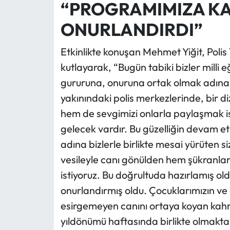
“PROGRAMIMIZA KA
ONURLANDIRDI”
Etkinlikte konuşan Mehmet Yiğit, Polis T
kutlayarak, “Bugün tabiki bizler milli 
gururuna, onuruna ortak olmak adına A
yakınındaki polis merkezlerinde, bir d
hem de sevgimizi onlarla paylaşmak is
gelecek vardır. Bu güzelliğin devam et
adına bizlerle birlikte mesai yürüten s
vesileyle canı gönülden hem şükranlar
istiyoruz. Bu doğrultuda hazırlamış o
onurlandırmış oldu. Çocuklarımızın v
esirgemeyen canını ortaya koyan kahra
yıldönümü haftasında birlikte olmaktan