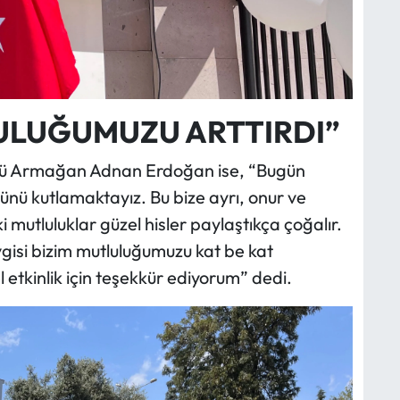
ULUĞUMUZU ARTTIRDI”
rü Armağan Adnan Erdoğan ise, “Bugün
münü kutlamaktayız. Bu bize ayrı, onur ve
i mutluluklar güzel hisler paylaştıkça çoğalır.
evgisi bizim mutluluğumuzu kat be kat
 etkinlik için teşekkür ediyorum” dedi.