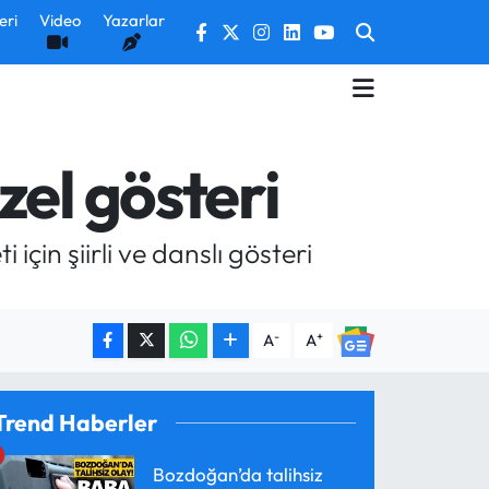
eri
Video
Yazarlar
zel gösteri
 için şiirli ve danslı gösteri
-
+
A
A
Trend Haberler
Bozdoğan’da talihsiz