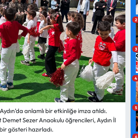
2
3
4
5
ydın’da anlamlı bir etkinliğe imza atıldı.
it Demet Sezer Anaokulu öğrencileri, Aydın İl
ir gösteri hazırladı.
6