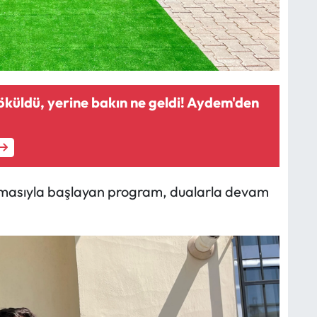
söküldü, yerine bakın ne geldi! Aydem'den
kunmasıyla başlayan program, dualarla devam