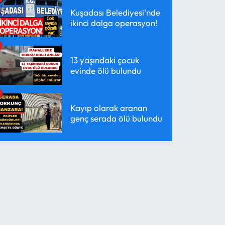
Kuşadası Belediyesi'nde
ikinci dalga operasyon!
13 yaşındaki çocuk
evinde ölü bulundu
Kayıp olarak aranan
genç serada ölü bulundu