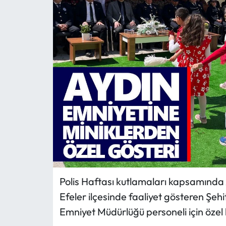
MAGAZİN
SAĞLIK
SİYASET
SPOR
TARIM
TURİZM
YAŞAM
Polis Haftası kutlamaları kapsamında A
Efeler ilçesinde faaliyet gösteren Şeh
RESMİ İLANLAR
Emniyet Müdürlüğü personeli için özel b
HABER İLAN