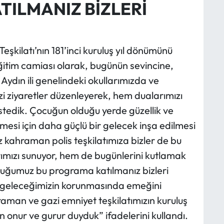
TILMANIZ BİZLERİ
eşkilatı’nın 181’inci kuruluş yıl dönümünü
eğitim camiası olarak, bugünün sevincine,
ydın ili genelindeki okullarımızda ve
izi ziyaretler düzenleyerek, hem dualarımızı
tedik. Çocuğun olduğu yerde güzellik ve
mesi için daha güçlü bir gelecek inşa edilmesi
iz kahraman polis teşkilatımıza bizler de bu
ımızı sunuyor, hem de bugünlerini kutlamak
lduğumuz bu programa katılmanız bizleri
e geleceğimizin korunmasında emeğini
man ve gazi emniyet teşkilatımızın kuruluş
 onur ve gurur duyduk” ifadelerini kullandı.