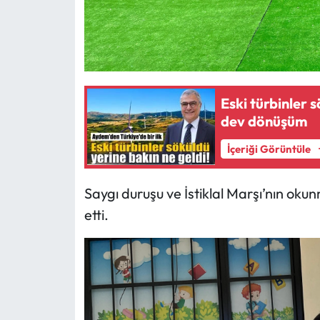
Eski türbinler 
dev dönüşüm
İçeriği Görüntüle
Saygı duruşu ve İstiklal Marşı’nın o
etti.