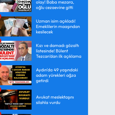
olay! Baba mezara,
oğlu cezaevine gitti
Uzman isim açıkladı!
Emeklilerin maaşından
kesilecek
Kızı ve damadı gözaltı
listesinde! Bülent
Tezcan’dan ilk açıklama
Aydın'da 49 yaşındaki
adam yürekleri ağza
getirdi
Avukat meslektaşını
silahla vurdu