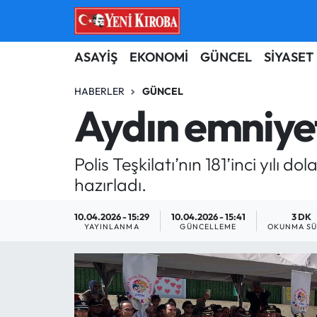
ASAYİŞ
Aydın Nöbetçi Eczaneler
ASAYİŞ
EKONOMİ
GÜNCEL
SİYASET
BİLİM-TEKNOLOJİ
Aydın Hava Durumu
HABERLER
GÜNCEL
Aydın emniyet
ÇEVRE
Aydin Namaz Vakitleri
Polis Teşkilatı’nın 181’inci yılı d
DÜNYA
Aydın Trafik Yoğunluk Haritası
hazırladı.
EĞİTİM
Süper Lig Puan Durumu ve Fikstür
10.04.2026 - 15:29
10.04.2026 - 15:41
3 DK
YAYINLANMA
GÜNCELLEME
OKUNMA SÜ
EKONOMİ
Tüm Manşetler
GÜNCEL
Son Dakika Haberleri
GÜNDEM
Haber Arşivi