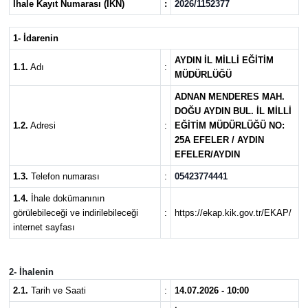
İhale Kayıt Numarası (İKN)
:
2026/1152377
MAGAZİN
1- İdarenin
SAĞLIK
AYDIN İL MİLLİ EĞİTİM
1.1.
Adı
:
MÜDÜRLÜĞÜ
SİYASET
ADNAN MENDERES MAH.
DOĞU AYDIN BUL. İL MİLLİ
1.2.
Adresi
:
EĞİTİM MÜDÜRLÜĞÜ NO:
SPOR
25A EFELER / AYDIN
EFELER/AYDIN
TARIM
1.3.
Telefon numarası
:
05423774441
TURİZM
1.4.
İhale dokümanının
görülebileceği ve indirilebileceği
:
https://ekap.kik.gov.tr/EKAP/
internet sayfası
YAŞAM
RESMİ İLANLAR
2- İhalenin
2.1.
Tarih ve Saati
:
14.07.2026 - 10:00
HABER İLAN