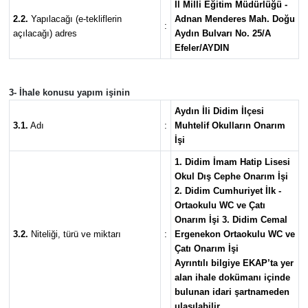
İl Milli Eğitim Müdürlüğü -
2.2.
Yapılacağı (e-tekliflerin
Adnan Menderes Mah. Doğu
:
açılacağı) adres
Aydın Bulvarı No. 25/A
Efeler/AYDIN
3- İhale konusu yapım işinin
Aydın İli Didim İlçesi
3.1.
Adı
:
Muhtelif Okulların Onarım
İşi
1. Didim İmam Hatip Lisesi
Okul Dış Cephe Onarım İşi
2. Didim Cumhuriyet İlk -
Ortaokulu WC ve Çatı
Onarım İşi 3. Didim Cemal
3.2.
Niteliği, türü ve miktarı
:
Ergenekon Ortaokulu WC ve
Çatı Onarım İşi
Ayrıntılı bilgiye EKAP’ta yer
alan ihale dokümanı içinde
bulunan idari şartnameden
ulaşılabilir.