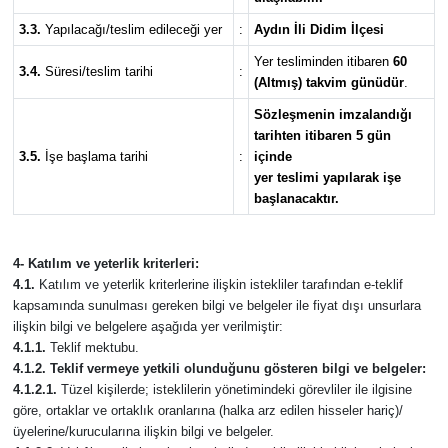
3.3.
Yapılacağı/teslim edileceği yer
:
Aydın İli Didim İlçesi
Yer tesliminden itibaren
60
3.4.
Süresi/teslim tarihi
:
(Altmış) takvim günüdür
.
Sözleşmenin imzalandığı
tarihten itibaren 5 gün
3.5.
İşe başlama tarihi
:
içinde
yer teslimi yapılarak işe
başlanacaktır.
4- Katılım ve yeterlik kriterleri:
4.1.
Katılım ve yeterlik kriterlerine ilişkin istekliler tarafından e-teklif
kapsamında sunulması gereken bilgi ve belgeler ile fiyat dışı unsurlara
ilişkin bilgi ve belgelere aşağıda yer verilmiştir:
4.1.1.
Teklif mektubu.
4.1.2. Teklif vermeye yetkili olunduğunu gösteren bilgi ve belgeler:
4.1.2.1.
Tüzel kişilerde; isteklilerin yönetimindeki görevliler ile ilgisine
göre, ortaklar ve ortaklık oranlarına (halka arz edilen hisseler hariç)/
üyelerine/kurucularına ilişkin bilgi ve belgeler.