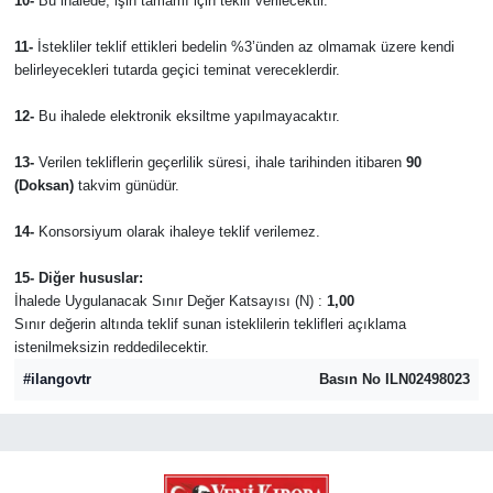
10-
Bu ihalede, işin tamamı için teklif verilecektir.
11-
İstekliler teklif ettikleri bedelin %3’ünden az olmamak üzere kendi
belirleyecekleri tutarda geçici teminat vereceklerdir.
12-
Bu ihalede elektronik eksiltme yapılmayacaktır.
13-
Verilen tekliflerin geçerlilik süresi, ihale tarihinden itibaren
90
(Doksan)
takvim günüdür.
14-
Konsorsiyum olarak ihaleye teklif verilemez.
15- Diğer hususlar:
İhalede Uygulanacak Sınır Değer Katsayısı (N) :
1,00
Sınır değerin altında teklif sunan isteklilerin teklifleri açıklama
istenilmeksizin reddedilecektir.
#ilangovtr
Basın No ILN02498023