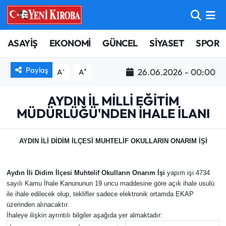
ASAYİŞ
Aydın Nöbetçi Eczaneler
ASAYİŞ
EKONOMİ
GÜNCEL
SİYASET
SPOR
BİLİM-TEKNOLOJİ
Aydın Hava Durumu
Paylaş
-
+
26.06.2026 - 00:00
A
A
ÇEVRE
Aydin Namaz Vakitleri
AYDIN İL MİLLİ EĞİTİM
MÜDÜRLÜĞÜ'NDEN İHALE İLANI
DÜNYA
Aydın Trafik Yoğunluk Haritası
EĞİTİM
Süper Lig Puan Durumu ve Fikstür
AYDIN İLİ DİDİM İLÇESİ MUHTELİF OKULLARIN ONARIM İŞİ
EKONOMİ
Tüm Manşetler
Aydın İli Didim İlçesi Muhtelif Okulların Onarım İşi
yapım işi 4734
sayılı Kamu İhale Kanununun 19 uncu maddesine göre açık ihale usulü
GÜNCEL
Son Dakika Haberleri
ile ihale edilecek olup, teklifler sadece elektronik ortamda EKAP
üzerinden alınacaktır.
İhaleye ilişkin ayrıntılı bilgiler aşağıda yer almaktadır:
GÜNDEM
Haber Arşivi