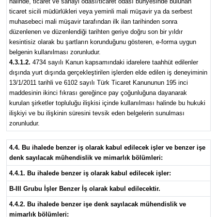
halinde, ticaret ve sanayi odası/ticaret odası bünyesinde bulunan
ticaret sicili müdürlükleri veya yeminli mali müşavir ya da serbest
muhasebeci mali müşavir tarafından ilk ilan tarihinden sonra
düzenlenen ve düzenlendiği tarihten geriye doğru son bir yıldır
kesintisiz olarak bu şartların korunduğunu gösteren, e-forma uygun
belgenin kullanılması zorunludur.
4.3.1.2.
4734 sayılı Kanun kapsamındaki idarelere taahhüt edilenler
dışında yurt dışında gerçekleştirilen işlerden elde edilen iş deneyiminin
13/1/2011 tarihli ve 6102 sayılı Türk Ticaret Kanununun 195 inci
maddesinin ikinci fıkrası gereğince pay çoğunluğuna dayanarak
kurulan şirketler topluluğu ilişkisi içinde kullanılması halinde bu hukuki
ilişkiyi ve bu ilişkinin süresini tevsik eden belgelerin sunulması
zorunludur.
4.4. Bu ihalede benzer iş olarak kabul edilecek işler ve benzer işe
denk sayılacak mühendislik ve mimarlık bölümleri:
4.4.1. Bu ihalede benzer iş olarak kabul edilecek işler:
B-III Grubu İşler Benzer İş olarak kabul edilecektir.
4.4.2. Bu ihalede benzer işe denk sayılacak mühendislik ve
mimarlık bölümleri: