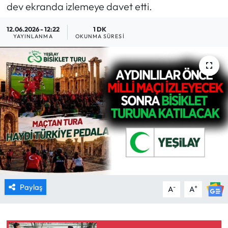
dev ekranda izlemeye davet etti.
MAGAZİN
12.06.2026 - 12:22
1 DK
YAYINLANMA
OKUNMA SÜRESI
SAĞLIK
SİYASET
SPOR
TARIM
TURİZM
YAŞAM
Paylaş
-
+
A
A
RESMİ İLANLAR
HABER İLAN