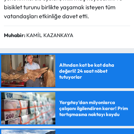
bisiklet turunu birlikte yaşamak isteyen tüm
vatandaşları etkinliğe davet etti.
Muhabir:
KAMİL KAZANKAYA
Altından kat be kat daha
değerli! 24 saat nöbet
tutuyorlar
Yargıtay'dan milyonlarca
çalışanı ilgilendiren karar! Prim
tartışmasına noktayı koydu