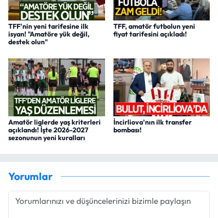
TFF'nin yeni tarifesine ilk
TFF, amatör futbolun yeni
isyan! "Amatöre yük değil,
fiyat tarifesini açıkladı!
destek olun"
Amatör liglerde yaş kriterleri
İncirliova'nın ilk transfer
açıklandı! İşte 2026-2027
bombası!
sezonunun yeni kuralları
Yorumlar