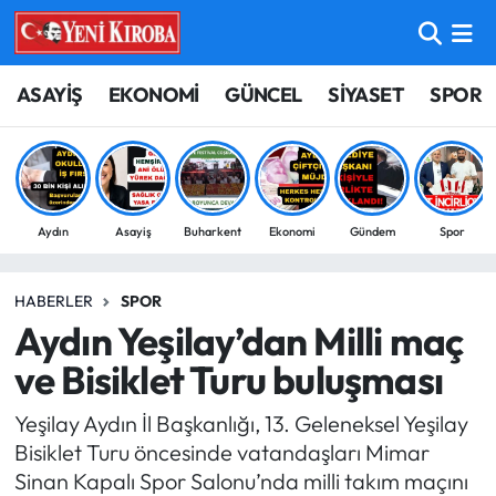
ASAYİŞ
Aydın Nöbetçi Eczaneler
ASAYİŞ
EKONOMİ
GÜNCEL
SİYASET
SPOR
BİLİM-TEKNOLOJİ
Aydın Hava Durumu
ÇEVRE
Aydin Namaz Vakitleri
Aydın
Asayiş
Buharkent
Ekonomi
Gündem
Spor
DÜNYA
Aydın Trafik Yoğunluk Haritası
HABERLER
SPOR
EĞİTİM
Süper Lig Puan Durumu ve Fikstür
Aydın Yeşilay’dan Milli maç
EKONOMİ
Tüm Manşetler
ve Bisiklet Turu buluşması
Yeşilay Aydın İl Başkanlığı, 13. Geleneksel Yeşilay
GÜNCEL
Son Dakika Haberleri
Bisiklet Turu öncesinde vatandaşları Mimar
Sinan Kapalı Spor Salonu’nda milli takım maçını
GÜNDEM
Haber Arşivi