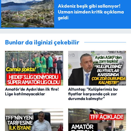
Akdeniz beşik gibi sallanıyor!
Uzman isimden kritik açıklama
geldi
Bunlar da ilginizi çekebilir
Amatör'de Aydın'dan ilk fire!
Altuntaş: "Kulüplerimiz bu
Lige katılmayacaklar
fiyatlar karşısında çok zor
durumda kalmıştır"