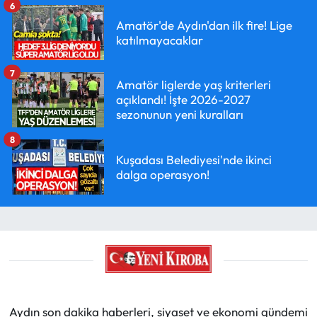
6
Amatör'de Aydın'dan ilk fire! Lige
katılmayacaklar
7
Amatör liglerde yaş kriterleri
açıklandı! İşte 2026-2027
sezonunun yeni kuralları
8
Kuşadası Belediyesi'nde ikinci
dalga operasyon!
Aydın son dakika haberleri, siyaset ve ekonomi gündemi