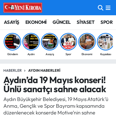
ASAYİŞ
Aydın Nöbetçi Eczaneler
ASAYİŞ
EKONOMİ
GÜNCEL
SİYASET
SPOR
BİLİM-TEKNOLOJİ
Aydın Hava Durumu
ÇEVRE
Aydin Namaz Vakitleri
Gündem
Aydın
Asayiş
Spor
Ekonomi
Kuşadası
DÜNYA
Aydın Trafik Yoğunluk Haritası
HABERLER
AYDIN HABERLERI
EĞİTİM
Süper Lig Puan Durumu ve Fikstür
Aydın’da 19 Mayıs konseri!
EKONOMİ
Tüm Manşetler
Ünlü sanatçı sahne alacak
Aydın Büyükşehir Belediyesi, 19 Mayıs Atatürk’ü
GÜNCEL
Son Dakika Haberleri
Anma, Gençlik ve Spor Bayramı kapsamında
düzenlenecek konserde Motive’nin sahne
GÜNDEM
Haber Arşivi