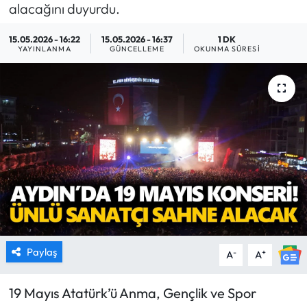
alacağını duyurdu.
MAGAZİN
15.05.2026 - 16:22
15.05.2026 - 16:37
1 DK
YAYINLANMA
GÜNCELLEME
OKUNMA SÜRESI
SAĞLIK
SİYASET
SPOR
TARIM
TURİZM
YAŞAM
Paylaş
-
+
A
A
RESMİ İLANLAR
19 Mayıs Atatürk’ü Anma, Gençlik ve Spor
HABER İLAN