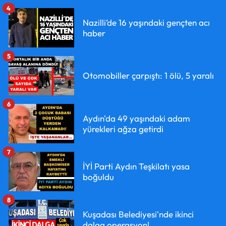
4
Nazilli’de 16 yaşındaki gençten acı
haber
5
Otomobiller çarpıştı: 1 ölü, 5 yaralı
6
Aydın'da 49 yaşındaki adam
yürekleri ağza getirdi
7
İYİ Parti Aydın Teşkilatı yasa
boğuldu
8
Kuşadası Belediyesi'nde ikinci
dalga operasyon!