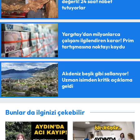
değerli! 24 saat nöbet
tutuyorlar
Yargıtay'dan milyonlarca
çalışanı ilgilendiren karar! Prim
tartışmasına noktayı koydu
Akdeniz beşik gibi sallanıyor!
Uzman isimden kritik açıklama
geldi
Bunlar da ilginizi çekebilir