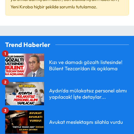
Yeni Kıroba hiçbir şekilde sorumlu tutulamaz.
Trend Haberler
1
Kızı ve damadı gözaltı listesinde!
Bülent Tezcan’dan ilk açıklama
2
Aydın'da mülakatsız personel alımı
yapılacak! İşte detaylar...
3
Avukat meslektaşını silahla vurdu