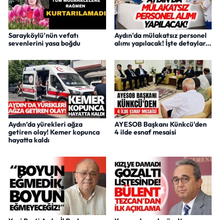
Sarayköylü'nün vefatı
Aydın'da mülakatsız personel
sevenlerini yasa boğdu
alımı yapılacak! İşte detaylar...
Aydın’da yürekleri ağza
AYESOB Başkanı Künkcü'den
getiren olay! Kemer kopunca
4 ilde esnaf mesaisi
hayatta kaldı