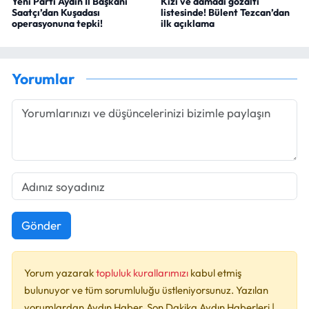
Yeni Parti Aydın İl Başkanı
Kızı ve damadı gözaltı
Saatçı’dan Kuşadası
listesinde! Bülent Tezcan’dan
operasyonuna tepki!
ilk açıklama
Yorumlar
Gönder
Yorum yazarak
topluluk kurallarımızı
kabul etmiş
bulunuyor ve tüm sorumluluğu üstleniyorsunuz. Yazılan
yorumlardan Aydın Haber, Son Dakika Aydın Haberleri |