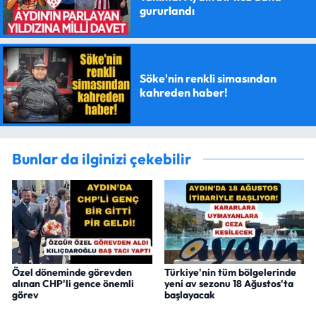
gururlandı
Söke'nin renkli simasından
kahreden haber!
Bunlar da ilginizi çekebilir
Özel döneminde görevden
Türkiye'nin tüm bölgelerinde
alınan CHP'li gence önemli
yeni av sezonu 18 Ağustos'ta
görev
başlayacak