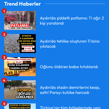
Trend Haberler
1
Aydın'da şiddetli patlama: 1'i ağır 2
kişi yaralandı
2
Aydın'da tehlike oluşturan 11 bina
yıkılacak
3
Oğlunu öldüren baba tutuklandı
4
Aydın'da stadın demirlerini kesip,
sattı! Parayı kulübe harcadı
5
Türkiye'nin tüm bölgelerinde yeni