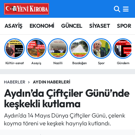
ASAYİŞ
Aydın Nöbetçi Eczaneler
ASAYİŞ
EKONOMİ
GÜNCEL
SİYASET
SPOR
BİLİM-TEKNOLOJİ
Aydın Hava Durumu
ÇEVRE
Aydin Namaz Vakitleri
Kültür-sanat
Asayiş
Nazilli
Bozdoğan
Spor
Gündem
DÜNYA
Aydın Trafik Yoğunluk Haritası
HABERLER
AYDIN HABERLERI
EĞİTİM
Süper Lig Puan Durumu ve Fikstür
Aydın’da Çiftçiler Günü’nde
EKONOMİ
Tüm Manşetler
keşkekli kutlama
Aydın’da 14 Mayıs Dünya Çiftçiler Günü, çelenk
GÜNCEL
Son Dakika Haberleri
koyma töreni ve keşkek hayrıyla kutlandı.
GÜNDEM
Haber Arşivi