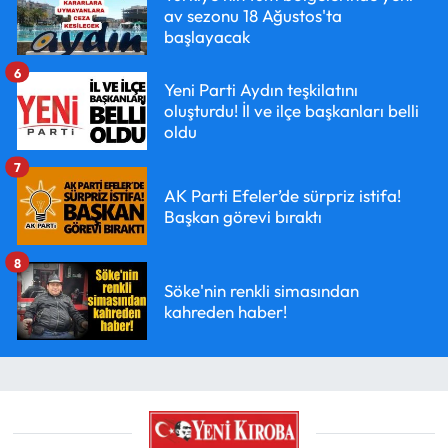
av sezonu 18 Ağustos'ta
başlayacak
6
Yeni Parti Aydın teşkilatını
oluşturdu! İl ve ilçe başkanları belli
oldu
7
AK Parti Efeler’de sürpriz istifa!
Başkan görevi bıraktı
8
Söke'nin renkli simasından
kahreden haber!