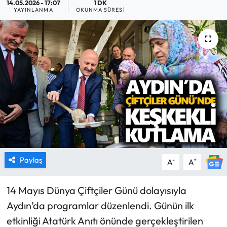
14.05.2026 - 17:07
1 DK
YAYINLANMA
OKUNMA SÜRESI
MAGAZİN
SAĞLIK
SİYASET
SPOR
TARIM
TURİZM
Paylaş
-
+
A
A
YAŞAM
14 Mayıs Dünya Çiftçiler Günü dolayısıyla
RESMİ İLANLAR
Aydın’da programlar düzenlendi. Günün ilk
etkinliği Atatürk Anıtı önünde gerçekleştirilen
HABER İLAN