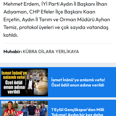
Mehmet Erdem, İYİ Parti Aydın İl Başkanı İlhan
Adıyaman, CHP Efeler İlçe Başkanı Kaan
Erçetin, Aydın İl Tarım ve Orman Müdürü Ayhan
Temiz, protokol üyeleri ve çok sayıda vatandaş
katıldı.
Muhabir:
KÜBRA DİLARA YERLİKAYA
İsmet İnönü'ye anlamlı vefa!
Özel ödül onun adına verildi
7 Eylül Gençlikspor'dan Milli
Takıma! Aydın bir kez daha