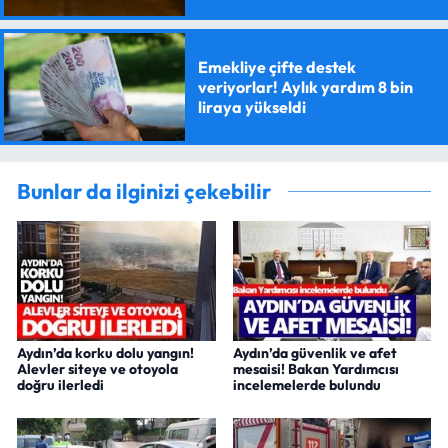
Emekliye çifte destek
veriyorlar! Aylık yardım 8 bin
liraya yükseldi
Bunlar da ilginizi çekebilir
Aydın’da korku dolu yangın!
Aydın’da güvenlik ve afet
Alevler siteye ve otoyola
mesaisi! Bakan Yardımcısı
doğru ilerledi
incelemelerde bulundu