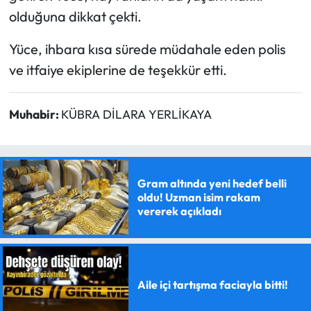
olduğuna dikkat çekti.
Yüce, ihbara kısa sürede müdahale eden polis
ve itfaiye ekiplerine de teşekkür etti.
Muhabir:
KÜBRA DİLARA YERLİKAYA
Gram altında yeni hedef belli
oldu! Uzman isim rakam
vererek açıkladı
Aile içi tartışma faciayla bitti!