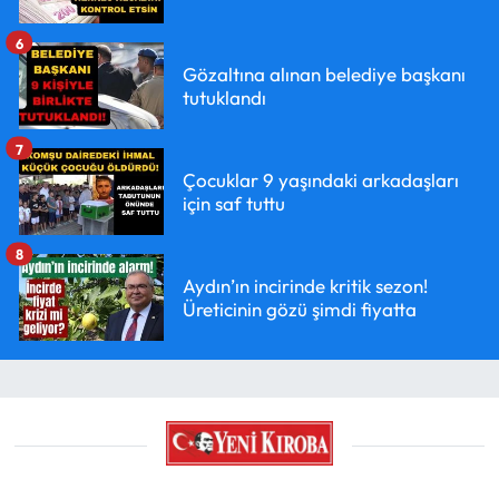
6
Gözaltına alınan belediye başkanı
tutuklandı
7
Çocuklar 9 yaşındaki arkadaşları
için saf tuttu
8
Aydın’ın incirinde kritik sezon!
Üreticinin gözü şimdi fiyatta