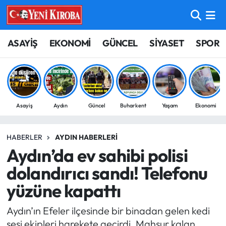
ASAYİŞ
Aydın Nöbetçi Eczaneler
ASAYİŞ
EKONOMİ
GÜNCEL
SİYASET
SPOR
BİLİM-TEKNOLOJİ
Aydın Hava Durumu
ÇEVRE
Aydin Namaz Vakitleri
Asayiş
Aydın
Güncel
Buharkent
Yaşam
Ekonomi
DÜNYA
Aydın Trafik Yoğunluk Haritası
HABERLER
AYDIN HABERLERI
EĞİTİM
Süper Lig Puan Durumu ve Fikstür
Aydın’da ev sahibi polisi
EKONOMİ
Tüm Manşetler
dolandırıcı sandı! Telefonu
yüzüne kapattı
GÜNCEL
Son Dakika Haberleri
Aydın’ın Efeler ilçesinde bir binadan gelen kedi
GÜNDEM
Haber Arşivi
sesi ekipleri harekete geçirdi. Mahsur kalan