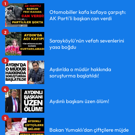
1
Otomobiller kafa kafaya çarpıştı:
AK Parti'li başkan can verdi
2
Sarayköylü'nün vefatı sevenlerini
yasa boğdu
3
Aydın’da o müdür hakkında
soruşturma başlatıldı!
4
Aydınlı başkanı üzen ölüm!
5
Bakan Yumaklı'dan çiftçilere müjde