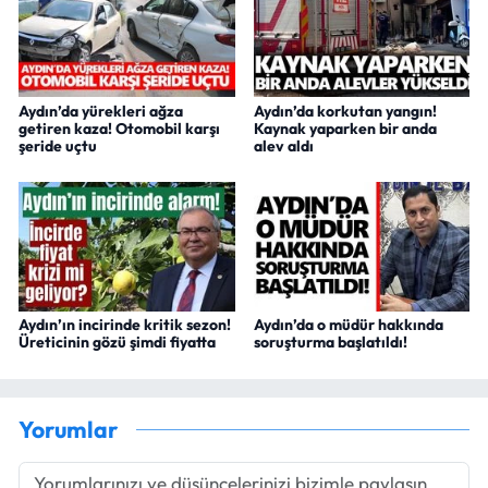
Aydın’da yürekleri ağza
Aydın’da korkutan yangın!
getiren kaza! Otomobil karşı
Kaynak yaparken bir anda
şeride uçtu
alev aldı
Aydın’ın incirinde kritik sezon!
Aydın’da o müdür hakkında
Üreticinin gözü şimdi fiyatta
soruşturma başlatıldı!
Yorumlar