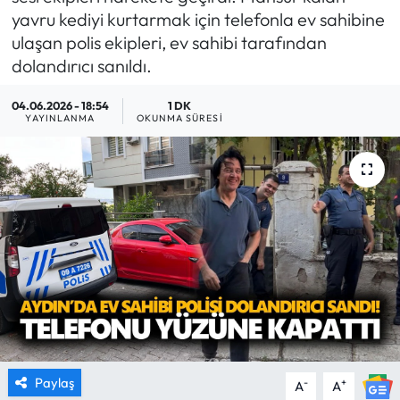
yavru kediyi kurtarmak için telefonla ev sahibine
MAGAZİN
ulaşan polis ekipleri, ev sahibi tarafından
dolandırıcı sanıldı.
SAĞLIK
04.06.2026 - 18:54
1 DK
YAYINLANMA
OKUNMA SÜRESI
SİYASET
SPOR
TARIM
TURİZM
YAŞAM
RESMİ İLANLAR
Paylaş
-
+
A
A
HABER İLAN