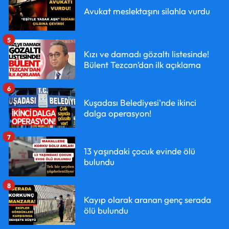
Avukat meslektaşını silahla vurdu
5
Kızı ve damadı gözaltı listesinde!
Bülent Tezcan’dan ilk açıklama
6
Kuşadası Belediyesi'nde ikinci
dalga operasyon!
7
13 yaşındaki çocuk evinde ölü
bulundu
8
Kayıp olarak aranan genç serada
ölü bulundu