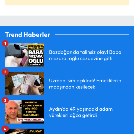
Trend Haberler
1
Bozdoğan’da talihsiz olay! Baba
mezara, oğlu cezaevine gitti
2
Uzman isim açıkladı! Emeklilerin
maaşından kesilecek
3
Aydın'da 49 yaşındaki adam
yürekleri ağza getirdi
4