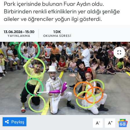
Park içerisinde bulunan Fuar Aydın oldu.
MAGAZİN
Birbirinden renkli etkinliklerin yer aldığı şenliğe
aileler ve öğrenciler yoğun ilgi gösterdi.
SAĞLIK
13.06.2026 - 15:30
1 DK
YAYINLANMA
OKUNMA SÜRESI
SİYASET
SPOR
TARIM
TURİZM
YAŞAM
RESMİ İLANLAR
Paylaş
-
+
A
A
HABER İLAN