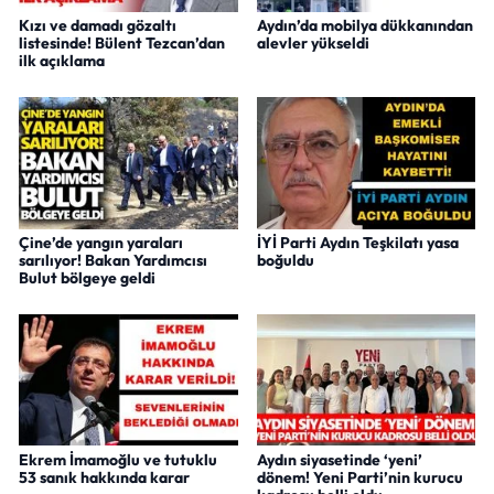
Kızı ve damadı gözaltı
Aydın’da mobilya dükkanından
listesinde! Bülent Tezcan’dan
alevler yükseldi
ilk açıklama
Çine’de yangın yaraları
İYİ Parti Aydın Teşkilatı yasa
sarılıyor! Bakan Yardımcısı
boğuldu
Bulut bölgeye geldi
Ekrem İmamoğlu ve tutuklu
Aydın siyasetinde ‘yeni’
53 sanık hakkında karar
dönem! Yeni Parti’nin kurucu