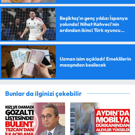
Beşiktaş'ın genç yıldızı İspanya
yolunda! Nihat Kahveci'nin
ardından ikinci Türk oyuncu
olacak
Uzman isim açıkladı! Emeklilerin
maaşından kesilecek
Bunlar da ilginizi çekebilir