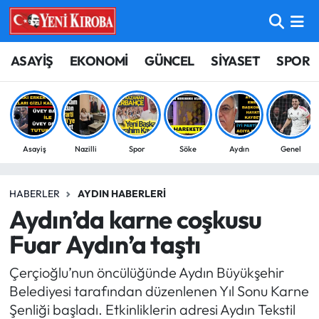
ASAYİŞ
Aydın Nöbetçi Eczaneler
ASAYİŞ
EKONOMİ
GÜNCEL
SİYASET
SPOR
BİLİM-TEKNOLOJİ
Aydın Hava Durumu
ÇEVRE
Aydin Namaz Vakitleri
Asayiş
Nazilli
Spor
Söke
Aydın
Genel
DÜNYA
Aydın Trafik Yoğunluk Haritası
HABERLER
AYDIN HABERLERI
EĞİTİM
Süper Lig Puan Durumu ve Fikstür
Aydın’da karne coşkusu
EKONOMİ
Tüm Manşetler
Fuar Aydın’a taştı
Çerçioğlu’nun öncülüğünde Aydın Büyükşehir
GÜNCEL
Son Dakika Haberleri
Belediyesi tarafından düzenlenen Yıl Sonu Karne
Şenliği başladı. Etkinliklerin adresi Aydın Tekstil
GÜNDEM
Haber Arşivi