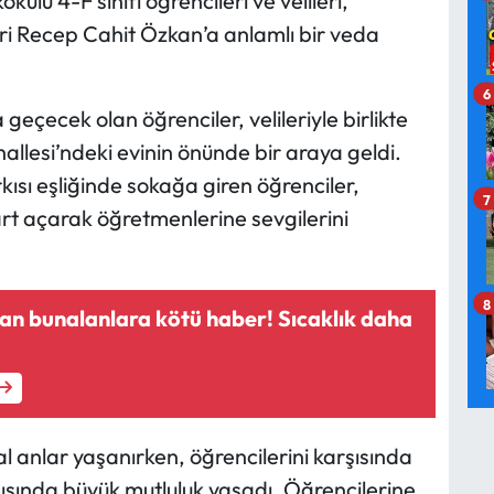
kulu 4-F sınıfı öğrencileri ve velileri,
ri Recep Cahit Özkan’a anlamlı bir veda
6
geçecek olan öğrenciler, velileriyle birlikte
llesi’ndeki evinin önünde bir araya geldi.
kısı eşliğinde sokağa giren öğrenciler,
7
art açarak öğretmenlerine sevgilerini
8
tan bunalanlara kötü haber! Sıcaklık daha
al anlar yaşanırken, öğrencilerini karşısında
ısında büyük mutluluk yaşadı. Öğrencilerine