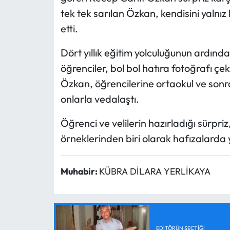
tek tek sarılan Özkan, kendisini yalnı
etti.
Dört yıllık eğitim yolculuğunun ardınd
öğrenciler, bol bol hatıra fotoğrafı ç
Özkan, öğrencilerine ortaokul ve sonr
onlarla vedalaştı.
Öğrenci ve velilerin hazırladığı sürpr
örneklerinden biri olarak hafızalarda y
Muhabir:
KÜBRA DİLARA YERLİKAYA
EDITÖRÜN SEÇTIĞI