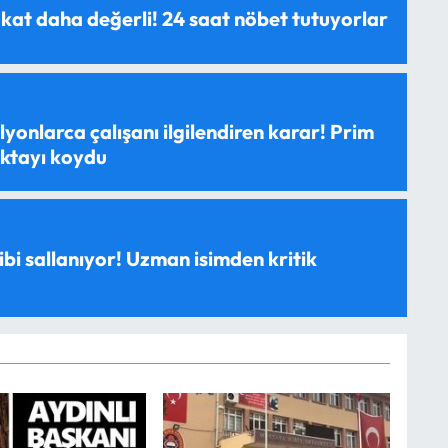
 kat daha değerli! 24 saat nöbet tutuyorlar
yonlarca çalışanı ilgilendiren karar! Prim
oktayı koydu
ibi sallanıyor! Uzman isimden kritik