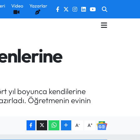
eri
Video
Yazarlar
enlerine
dört yıl boyunca kendilerine
azırladı. Öğretmenin evinin
-
+
A
A