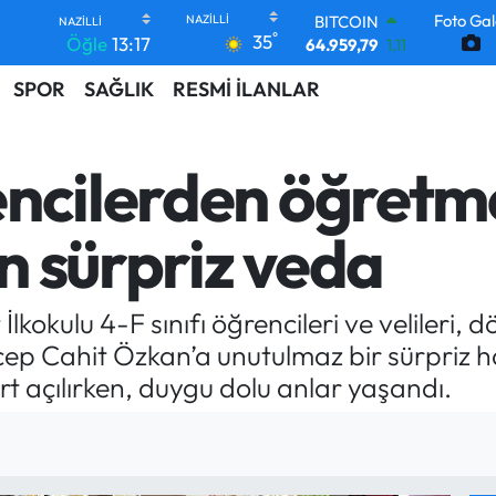
64.959,79
1.11
Foto Gal
DOLAR
°
35
Öğle
13:17
47,7436
0.18
EURO
SPOR
SAĞLIK
RESMİ İLANLAR
55,2510
0.32
STERLİN
64,4811
0.38
encilerden öğretm
GRAM ALTIN
6660.55
0.03
BİST100
n sürpriz veda
13.779
-14
İlkokulu 4-F sınıfı öğrencileri ve velileri, 
ep Cahit Özkan’a unutulmaz bir sürpriz h
t açılırken, duygu dolu anlar yaşandı.