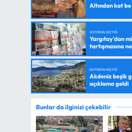
Altından kat be
EDITÖRÜN SEÇTIĞI
Yargıtay'dan mil
tartışmasına n
EDITÖRÜN SEÇTIĞI
Akdeniz beşik g
açıklama geldi
Bunlar da ilginizi çekebilir