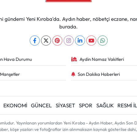
mi gündemi Yeni Kıroba'da. Aydın haber, nöbetçi eczane, na
burada.
ın Hava Durumu
Aydin Namaz Vakitleri
Manşetler
Son Dakika Haberleri
EKONOMİ
GÜNCEL
SİYASET
SPOR
SAĞLIK
RESMİ 
umludur. Yayınlanan yorumlardan Yeni Kıroba - Aydın Haber, Aydın Son D
 haber, köşe yazıları ve fotoğraflar izin alınmaksızın kaynak gösterilse d