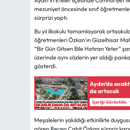
Aydın’ın Efeler ilçesinde Cumhuriyet İlko
mezuniyet öncesinde sınıf öğretmenle
sürprizi yaptı.
Bu yıl ilkokulu tamamlayarak ortaokula 
öğretmenleri Özkan’ın Güzelhisar Maha
“Bir Gün Gitsen Bile Hatıran Yeter” şar
üzerinde aynı sözlerin yer aldığı pank
gösterdi.
Aydın’da sıcak
da artacak
İçeriği Görüntüle
Meşalelerin yakıldığı etkinlikte duygus
gören Recep Cahit Özkan sürpriz karş