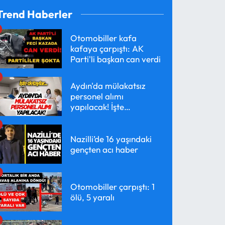
Trend Haberler
Otomobiller kafa
kafaya çarpıştı: AK
Parti'li başkan can verdi
Aydın'da mülakatsız
personel alımı
yapılacak! İşte
detaylar...
Nazilli’de 16 yaşındaki
gençten acı haber
Otomobiller çarpıştı: 1
ölü, 5 yaralı