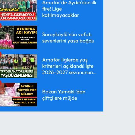
Amatör'de Aydın'dan ilk
fire! Lige
katılmayacaklar
Sarayköylü'nün vefatı
sevenlerini yasa boğdu
Amatör liglerde yaş
kriterleri açıklandı! İşte
2026-2027 sezonunun
yeni kuralları
Bakan Yumaklı'dan
çiftçilere müjde