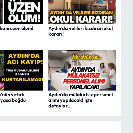
şkanı üzen ölüm!
Aydın’da velileri kızdıran okul
kararı!
'nün vefatı
Aydın'da mülakatsız personel
i yasa boğdu
alımı yapılacak! İşte
detaylar...