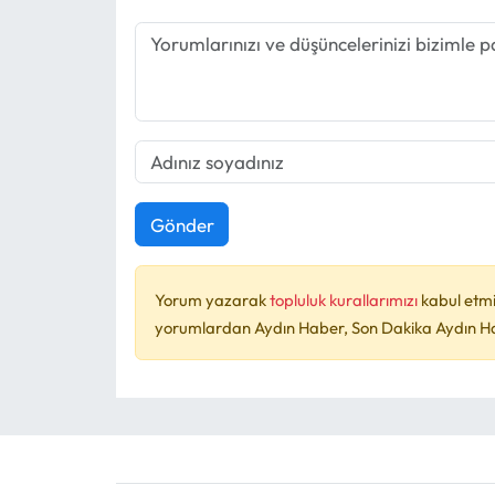
Gönder
Yorum yazarak
topluluk kurallarımızı
kabul etmi
yorumlardan Aydın Haber, Son Dakika Aydın Habe