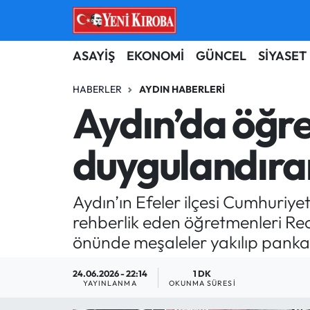
ASAYİŞ
Aydın Nöbetçi Eczaneler
ASAYİŞ
EKONOMİ
GÜNCEL
SİYASET
BİLİM-TEKNOLOJİ
Aydın Hava Durumu
HABERLER
AYDIN HABERLERI
Aydın’da öğr
ÇEVRE
Aydin Namaz Vakitleri
duygulandıra
DÜNYA
Aydın Trafik Yoğunluk Haritası
EĞİTİM
Süper Lig Puan Durumu ve Fikstür
Aydın’ın Efeler ilçesi Cumhuriyet 
rehberlik eden öğretmenleri Rec
EKONOMİ
Tüm Manşetler
önünde meşaleler yakılıp pankar
GÜNCEL
Son Dakika Haberleri
24.06.2026 - 22:14
1 DK
YAYINLANMA
OKUNMA SÜRESI
GÜNDEM
Haber Arşivi