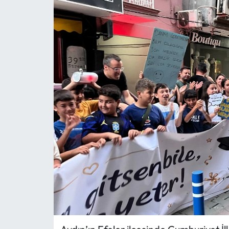
MAGAZİN
SAĞLIK
SİYASET
SPOR
TARIM
TURİZM
YAŞAM
RESMİ İLANLAR
HABER İLAN