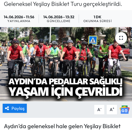
Geleneksel Yeşilay Bisiklet Turu gerçekleştirildi.
MAGAZİN
14.06.2026 - 11:56
14.06.2026 - 13:32
1 DK
YAYINLANMA
GÜNCELLEME
OKUNMA SÜRESI
SAĞLIK
SİYASET
SPOR
TARIM
TURİZM
YAŞAM
Paylaş
-
+
A
A
RESMİ İLANLAR
Aydın’da geleneksel hale gelen Yeşilay Bisiklet
HABER İLAN