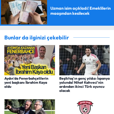
Uzman isim açıkladı! Emeklilerin
maaşından kesilecek
Bunlar da ilginizi çekebilir
Aydın'da Fenerbahçelilerin
Beşiktaş'ın genç yıldızı İspanya
yeni başkanı İbrahim Kaya
yolunda! Nihat Kahveci'nin
oldu
ardından ikinci Türk oyuncu
olacak