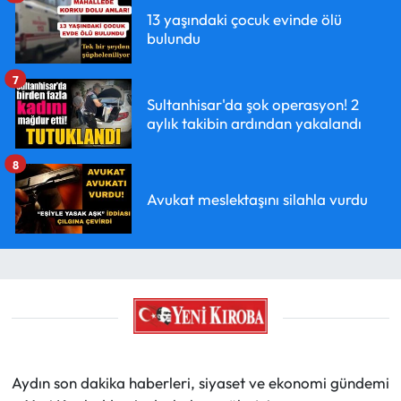
13 yaşındaki çocuk evinde ölü
bulundu
7
Sultanhisar'da şok operasyon! 2
aylık takibin ardından yakalandı
8
Avukat meslektaşını silahla vurdu
Aydın son dakika haberleri, siyaset ve ekonomi gündemi