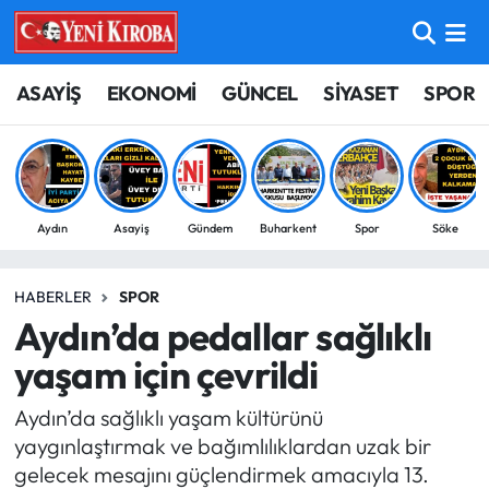
ASAYİŞ
Aydın Nöbetçi Eczaneler
ASAYİŞ
EKONOMİ
GÜNCEL
SİYASET
SPOR
BİLİM-TEKNOLOJİ
Aydın Hava Durumu
ÇEVRE
Aydin Namaz Vakitleri
Aydın
Asayiş
Gündem
Buharkent
Spor
Söke
DÜNYA
Aydın Trafik Yoğunluk Haritası
HABERLER
SPOR
EĞİTİM
Süper Lig Puan Durumu ve Fikstür
Aydın’da pedallar sağlıklı
EKONOMİ
Tüm Manşetler
yaşam için çevrildi
Aydın’da sağlıklı yaşam kültürünü
GÜNCEL
Son Dakika Haberleri
yaygınlaştırmak ve bağımlılıklardan uzak bir
gelecek mesajını güçlendirmek amacıyla 13.
GÜNDEM
Haber Arşivi