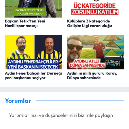
Başkan Tetik'ten Yeni
Kulüplere 3 kategoride
Nazillispor mesajı
Gelişim Ligi zorunluluğu
Aydın Fenerbahçeliler Derneği
Aydın'ın milli gururu Koray,
yeni başkanını seçiyor
Dünya sahnesinde
Yorumlar