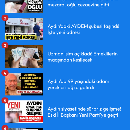
mezara, oğlu cezaevine gitti
2
Aydın’daki AYDEM şubesi taşındı!
İşte yeni adresi
3
Uzman isim açıkladı! Emeklilerin
maaşından kesilecek
4
Aydın'da 49 yaşındaki adam
yürekleri ağza getirdi
5
Aydın siyasetinde sürpriz gelişme!
Eski İl Başkanı Yeni Parti’ye geçti
6