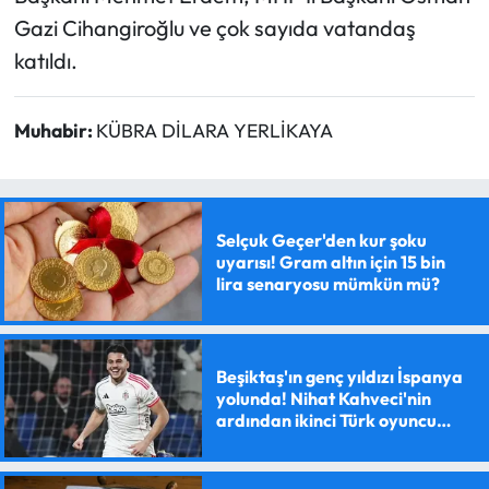
Gazi Cihangiroğlu ve çok sayıda vatandaş
katıldı.
Muhabir:
KÜBRA DİLARA YERLİKAYA
Selçuk Geçer'den kur şoku
uyarısı! Gram altın için 15 bin
lira senaryosu mümkün mü?
Beşiktaş'ın genç yıldızı İspanya
yolunda! Nihat Kahveci'nin
ardından ikinci Türk oyuncu
olacak