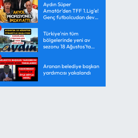
Aydın Süper
Amatör'den TFF 1.Lig'e!
Genç futbolcudan dev
transfer!
Türkiye'nin tüm
bölgelerinde yeni av
sezonu 18 Ağustos'ta
başlayacak
Aranan belediye başkan
yardımcısı yakalandı