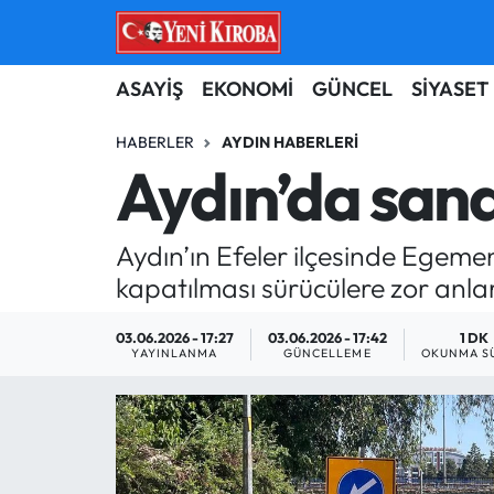
ASAYİŞ
Aydın Nöbetçi Eczaneler
ASAYİŞ
EKONOMİ
GÜNCEL
SİYASET
BİLİM-TEKNOLOJİ
Aydın Hava Durumu
HABERLER
AYDIN HABERLERI
Aydın’da sanay
ÇEVRE
Aydin Namaz Vakitleri
Aydın’ın Efeler ilçesinde Egemenl
DÜNYA
Aydın Trafik Yoğunluk Haritası
kapatılması sürücülere zor anlar
EĞİTİM
Süper Lig Puan Durumu ve Fikstür
03.06.2026 - 17:27
03.06.2026 - 17:42
1 DK
YAYINLANMA
GÜNCELLEME
OKUNMA S
EKONOMİ
Tüm Manşetler
GÜNCEL
Son Dakika Haberleri
GÜNDEM
Haber Arşivi