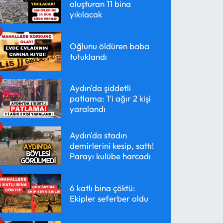
oluşturan 11 bina
yıkılacak
Oğlunu öldüren baba
tutuklandı
Aydın'da şiddetli
patlama: 1'i ağır 2 kişi
yaralandı
Aydın'da stadın
demirlerini kesip, sattı!
Parayı kulübe harcadı
6 katlı bina çöktü:
Ekipler seferber oldu