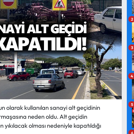
2
3
4
5
n olarak kullanılan sanayi alt geçidinin
armaşasına neden oldu. Alt geçidin
yıkılacak olması nedeniyle kapatıldığı
6