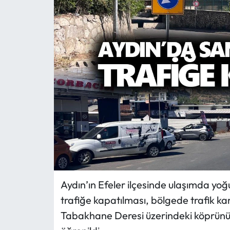
MAGAZİN
SAĞLIK
SİYASET
SPOR
TARIM
TURİZM
YAŞAM
Aydın’ın Efeler ilçesinde ulaşımda yoğu
trafiğe kapatılması, bölgede trafik k
RESMİ İLANLAR
Tabakhane Deresi üzerindeki köprünün 
HABER İLAN