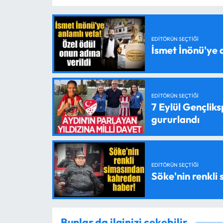
EDITÖRÜN SEÇTIĞI
İsmet İnönü'ye 
EDITÖRÜN SEÇTIĞI
7 Eylül Gençlik
gururlandı
EDITÖRÜN SEÇTIĞI
Söke'nin renkli
Bunlar da ilginizi çekebilir