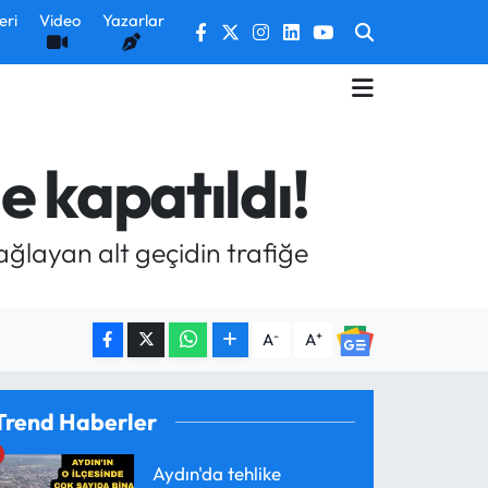
eri
Video
Yazarlar
e kapatıldı!
bağlayan alt geçidin trafiğe
-
+
A
A
Trend Haberler
Aydın'da tehlike