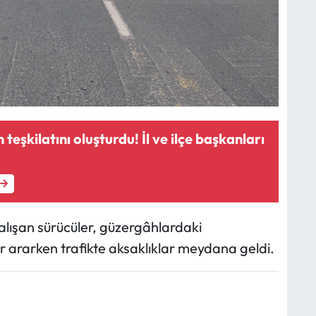
 teşkilatını oluşturdu! İl ve ilçe başkanları
alışan sürücüler, güzergâhlardaki
r ararken trafikte aksaklıklar meydana geldi.