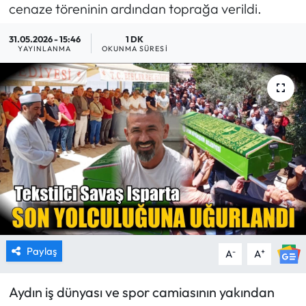
cenaze töreninin ardından toprağa verildi.
MAGAZİN
31.05.2026 - 15:46
1 DK
YAYINLANMA
OKUNMA SÜRESI
SAĞLIK
SİYASET
SPOR
TARIM
TURİZM
YAŞAM
Paylaş
-
+
A
A
RESMİ İLANLAR
Aydın iş dünyası ve spor camiasının yakından
HABER İLAN