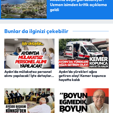
Uzman isimden kritik açıklama
geldi
Bunlar da ilginizi çekebilir
Aydın'da mülakatsız personel
Aydın’da yürekleri ağza
alımı yapılacak! İşte detaylar...
getiren olay! Kemer kopunca
hayatta kaldı