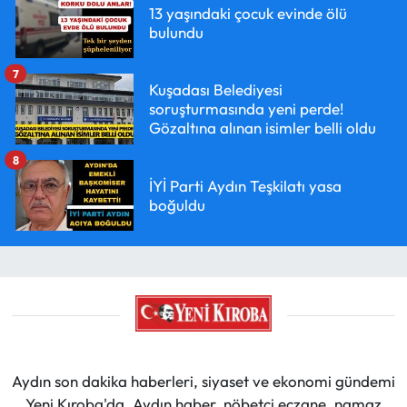
13 yaşındaki çocuk evinde ölü
bulundu
7
Kuşadası Belediyesi
soruşturmasında yeni perde!
Gözaltına alınan isimler belli oldu
8
İYİ Parti Aydın Teşkilatı yasa
boğuldu
Aydın son dakika haberleri, siyaset ve ekonomi gündemi
Yeni Kıroba'da. Aydın haber, nöbetçi eczane, namaz