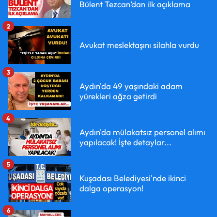
Bülent Tezcan’dan ilk açıklama
2
Avukat meslektaşını silahla vurdu
3
Aydın'da 49 yaşındaki adam
yürekleri ağza getirdi
4
Aydın'da mülakatsız personel alımı
yapılacak! İşte detaylar...
5
Kuşadası Belediyesi'nde ikinci
dalga operasyon!
6