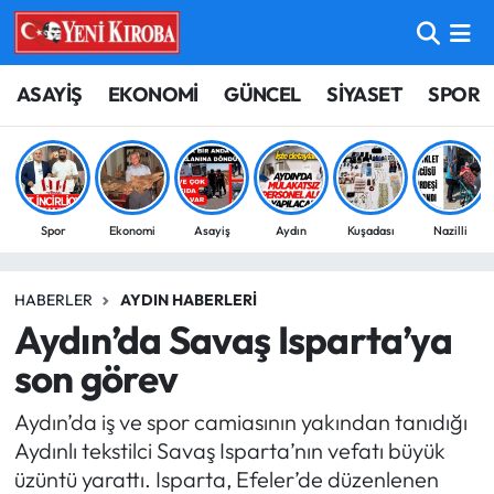
ASAYİŞ
Aydın Nöbetçi Eczaneler
ASAYİŞ
EKONOMİ
GÜNCEL
SİYASET
SPOR
BİLİM-TEKNOLOJİ
Aydın Hava Durumu
ÇEVRE
Aydin Namaz Vakitleri
Spor
Ekonomi
Asayiş
Aydın
Kuşadası
Nazilli
DÜNYA
Aydın Trafik Yoğunluk Haritası
HABERLER
AYDIN HABERLERI
EĞİTİM
Süper Lig Puan Durumu ve Fikstür
Aydın’da Savaş Isparta’ya
EKONOMİ
Tüm Manşetler
son görev
Aydın’da iş ve spor camiasının yakından tanıdığı
GÜNCEL
Son Dakika Haberleri
Aydınlı tekstilci Savaş Isparta’nın vefatı büyük
üzüntü yarattı. Isparta, Efeler’de düzenlenen
GÜNDEM
Haber Arşivi