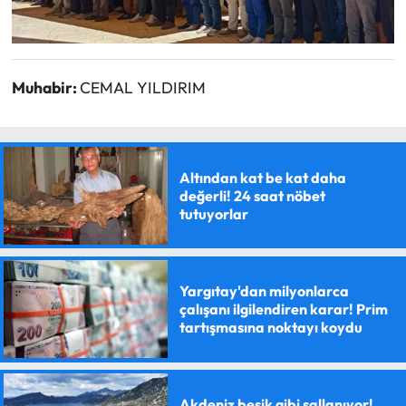
Muhabir:
CEMAL YILDIRIM
Altından kat be kat daha
değerli! 24 saat nöbet
tutuyorlar
Yargıtay'dan milyonlarca
çalışanı ilgilendiren karar! Prim
tartışmasına noktayı koydu
Akdeniz beşik gibi sallanıyor!