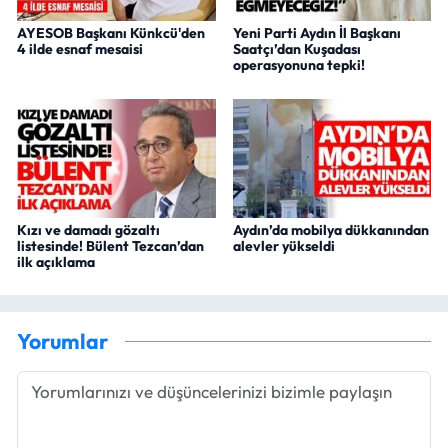
AYESOB Başkanı Künkcü'den
Yeni Parti Aydın İl Başkanı
4 ilde esnaf mesaisi
Saatçı’dan Kuşadası
operasyonuna tepki!
Kızı ve damadı gözaltı
Aydın’da mobilya dükkanından
listesinde! Bülent Tezcan’dan
alevler yükseldi
ilk açıklama
Yorumlar