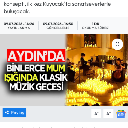
konsepti, ilk kez Kuyucak'ta sanatseverlerle
MAGAZİN
buluşacak.
09.07.2026 - 14:26
09.07.2026 - 16:50
1 DK
SAĞLIK
YAYINLANMA
GÜNCELLEME
OKUNMA SÜRESI
SİYASET
SPOR
TARIM
TURİZM
YAŞAM
RESMİ İLANLAR
Paylaş
-
+
A
A
HABER İLAN