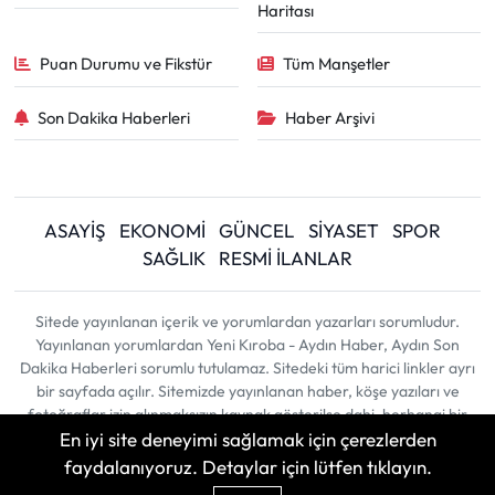
Haritası
Puan Durumu ve Fikstür
Tüm Manşetler
Son Dakika Haberleri
Haber Arşivi
ASAYİŞ
EKONOMİ
GÜNCEL
SİYASET
SPOR
SAĞLIK
RESMİ İLANLAR
Sitede yayınlanan içerik ve yorumlardan yazarları sorumludur.
Yayınlanan yorumlardan Yeni Kıroba - Aydın Haber, Aydın Son
Dakika Haberleri sorumlu tutulamaz. Sitedeki tüm harici linkler ayrı
bir sayfada açılır. Sitemizde yayınlanan haber, köşe yazıları ve
fotoğraflar izin alınmaksızın kaynak gösterilse dahi, herhangi bir
En iyi site deneyimi sağlamak için çerezlerden
ortamda kullanılamaz ve yayınlanamaz
faydalanıyoruz. Detaylar için lütfen tıklayın.