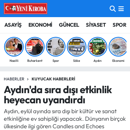
ASAYİŞ
Aydın Nöbetçi Eczaneler
ASAYİŞ
EKONOMİ
GÜNCEL
SİYASET
SPOR
BİLİM-TEKNOLOJİ
Aydın Hava Durumu
ÇEVRE
Aydin Namaz Vakitleri
Nazilli
Buharkent
Spor
Söke
Aydın
Ekonomi
DÜNYA
Aydın Trafik Yoğunluk Haritası
HABERLER
KUYUCAK HABERLERI
EĞİTİM
Süper Lig Puan Durumu ve Fikstür
Aydın'da sıra dışı etkinlik
EKONOMİ
Tüm Manşetler
heyecan uyandırdı
Aydın, eylül ayında sıra dışı bir kültür ve sanat
GÜNCEL
Son Dakika Haberleri
etkinliğine ev sahipliği yapacak. Dünyanın birçok
ülkesinde ilgi gören Candles and Echoes
GÜNDEM
Haber Arşivi