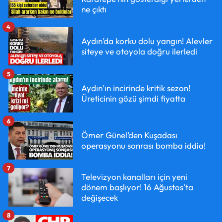
ne çıktı
4
Aydın’da korku dolu yangın! Alevler
siteye ve otoyola doğru ilerledi
5
Aydın’ın incirinde kritik sezon!
Üreticinin gözü şimdi fiyatta
6
Ömer Günel’den Kuşadası
operasyonu sonrası bomba iddia!
7
Televizyon kanalları için yeni
dönem başlıyor! 16 Ağustos'ta
değişecek
8