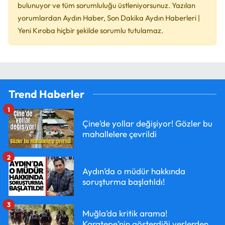
bulunuyor ve tüm sorumluluğu üstleniyorsunuz. Yazılan
yorumlardan Aydın Haber, Son Dakika Aydın Haberleri |
Yeni Kıroba hiçbir şekilde sorumlu tutulamaz.
Trend Haberler
1
Çine’de yollar değişiyor! Gözler bu
mahallelere çevrildi
2
Aydın’da o müdür hakkında
soruşturma başlatıldı!
3
Muğla’da kritik arama!
Karatepe’nin gösterdiği yerlerden