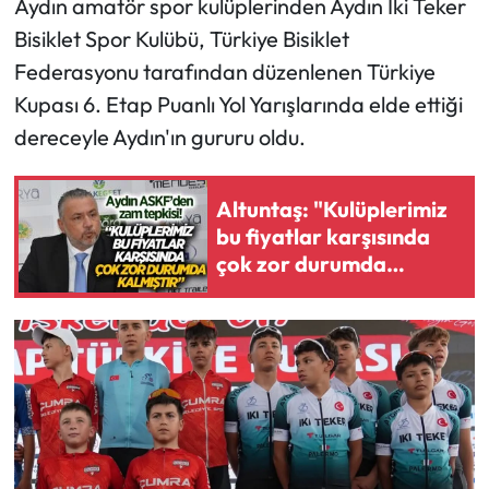
Aydın amatör spor kulüplerinden Aydın İki Teker
Bisiklet Spor Kulübü, Türkiye Bisiklet
Federasyonu tarafından düzenlenen Türkiye
Kupası 6. Etap Puanlı Yol Yarışlarında elde ettiği
dereceyle Aydın'ın gururu oldu.
Altuntaş: "Kulüplerimiz
bu fiyatlar karşısında
çok zor durumda
kalmıştır"