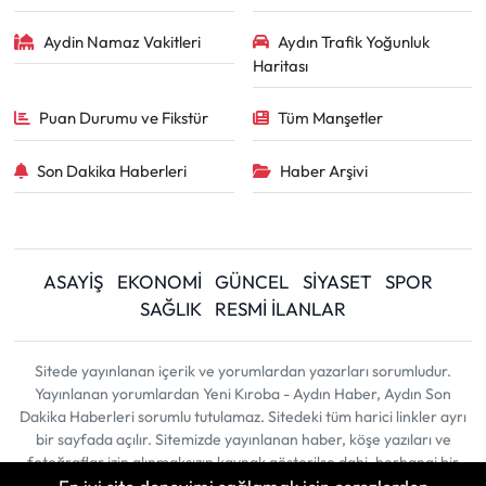
Aydin Namaz Vakitleri
Aydın Trafik Yoğunluk
Haritası
Puan Durumu ve Fikstür
Tüm Manşetler
Son Dakika Haberleri
Haber Arşivi
ASAYİŞ
EKONOMİ
GÜNCEL
SİYASET
SPOR
SAĞLIK
RESMİ İLANLAR
Sitede yayınlanan içerik ve yorumlardan yazarları sorumludur.
Yayınlanan yorumlardan Yeni Kıroba - Aydın Haber, Aydın Son
Dakika Haberleri sorumlu tutulamaz. Sitedeki tüm harici linkler ayrı
bir sayfada açılır. Sitemizde yayınlanan haber, köşe yazıları ve
fotoğraflar izin alınmaksızın kaynak gösterilse dahi, herhangi bir
ortamda kullanılamaz ve yayınlanamaz