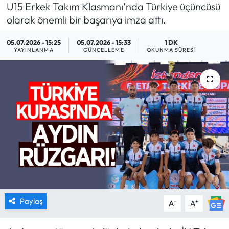
U15 Erkek Takım Klasmanı'nda Türkiye üçüncüsü
MAGAZİN
olarak önemli bir başarıya imza attı.
05.07.2026 - 15:25
05.07.2026 - 15:33
1 DK
SAĞLIK
YAYINLANMA
GÜNCELLEME
OKUNMA SÜRESI
SİYASET
SPOR
TARIM
TURİZM
YAŞAM
RESMİ İLANLAR
Paylaş
-
+
A
A
HABER İLAN