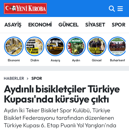
ASAYİŞ
Aydın Nöbetçi Eczaneler
ASAYİŞ
EKONOMİ
GÜNCEL
SİYASET
SPOR
BİLİM-TEKNOLOJİ
Aydın Hava Durumu
ÇEVRE
Aydin Namaz Vakitleri
Ekonomi
Didim
Asayiş
Aydın
Güncel
Buharkent
DÜNYA
Aydın Trafik Yoğunluk Haritası
HABERLER
SPOR
EĞİTİM
Süper Lig Puan Durumu ve Fikstür
Aydınlı bisikletçiler Türkiye
EKONOMİ
Tüm Manşetler
Kupası'nda kürsüye çıktı
Aydın İki Teker Bisiklet Spor Kulübü, Türkiye
GÜNCEL
Son Dakika Haberleri
Bisiklet Federasyonu tarafından düzenlenen
Türkiye Kupası 6. Etap Puanlı Yol Yarışları'nda
GÜNDEM
Haber Arşivi