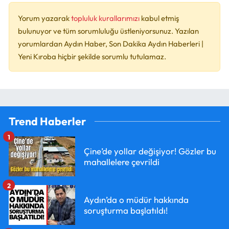
Yorum yazarak
topluluk kurallarımızı
kabul etmiş
bulunuyor ve tüm sorumluluğu üstleniyorsunuz. Yazılan
yorumlardan Aydın Haber, Son Dakika Aydın Haberleri |
Yeni Kıroba hiçbir şekilde sorumlu tutulamaz.
Trend Haberler
1
Çine’de yollar değişiyor! Gözler bu
mahallelere çevrildi
2
Aydın’da o müdür hakkında
soruşturma başlatıldı!