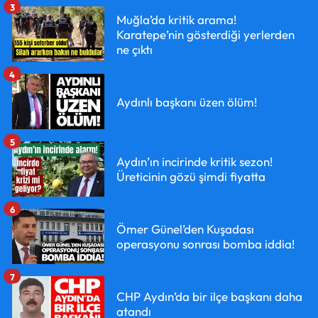
3
Muğla’da kritik arama!
Karatepe’nin gösterdiği yerlerden
ne çıktı
4
Aydınlı başkanı üzen ölüm!
5
Aydın’ın incirinde kritik sezon!
Üreticinin gözü şimdi fiyatta
6
Ömer Günel’den Kuşadası
operasyonu sonrası bomba iddia!
7
CHP Aydın’da bir ilçe başkanı daha
atandı