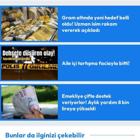
Gram altında yeni hedef belli
oldu! Uzman isim rakam
vererek açıkladı
Aile içi tartışma faciayla bitti!
Emekliye çifte destek
veriyorlar! Aylık yardım 8 bin
liraya yükseldi
Bunlar da ilginizi çekebilir