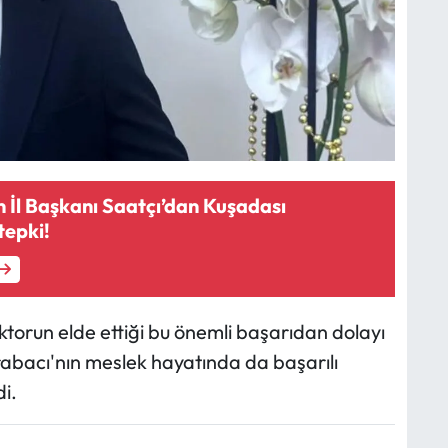
n İl Başkanı Saatçı’dan Kuşadası
tepki!
oktorun elde ettiği bu önemli başarıdan dolayı
abacı'nın meslek hayatında da başarılı
i.