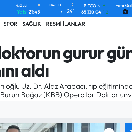
Foto Gal
BITCOIN
°
24
Yatsı
21:45
65.130,04
1.2
DOLAR
SPOR
SAĞLIK
RESMİ İLANLAR
47,7106
0.17
EURO
55,1652
0.27
STERLİN
doktorun gurur gü
64,4046
0.35
GRAM ALTIN
6618.49
2.12
nı aldı
BİST100
13.773
-19
nın oğlu Uz. Dr. Alaz Arabacı, tıp eğitimin
Burun Boğaz (KBB) Operatör Doktor unvan