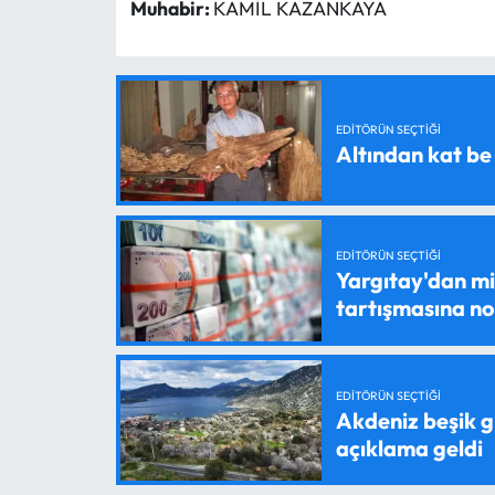
Muhabir:
KAMİL KAZANKAYA
EDITÖRÜN SEÇTIĞI
Altından kat be
EDITÖRÜN SEÇTIĞI
Yargıtay'dan mil
tartışmasına n
EDITÖRÜN SEÇTIĞI
Akdeniz beşik g
açıklama geldi