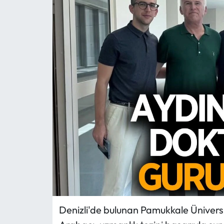
MAGAZİN
SAĞLIK
SİYASET
SPOR
TARIM
TURİZM
YAŞAM
RESMİ İLANLAR
Denizli'de bulunan Pamukkale Üniversi
HABER İLAN