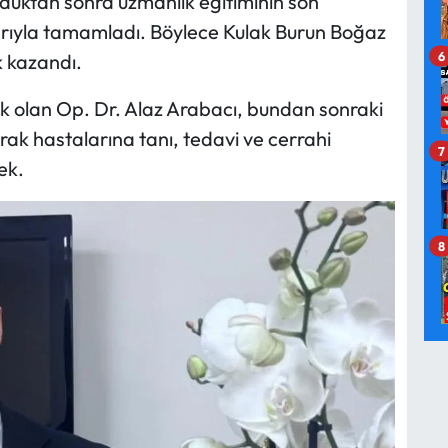
nduktan sonra uzmanlık eğitiminin son
arıyla tamamladı. Böylece Kulak Burun Boğaz
6
 kazandı.
 olan Op. Dr. Alaz Arabacı, bundan sonraki
ak hastalarına tanı, tedavi ve cerrahi
7
ek.
8