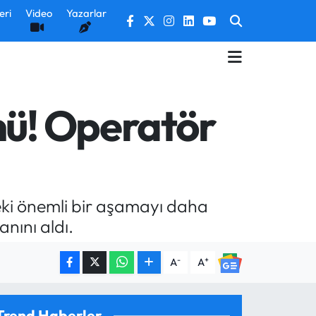
eri
Video
Yazarlar
nü! Operatör
deki önemli bir aşamayı daha
ını aldı.
-
+
A
A
Trend Haberler