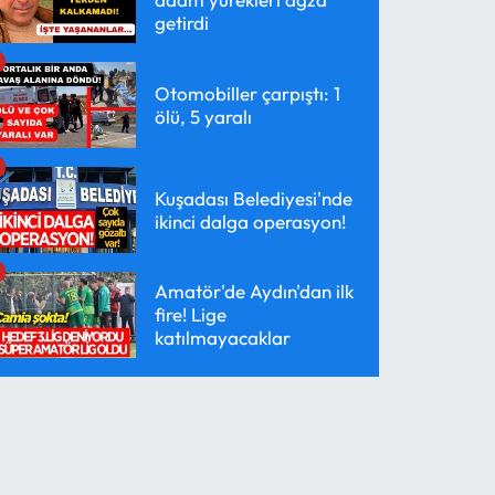
getirdi
Otomobiller çarpıştı: 1
ölü, 5 yaralı
Kuşadası Belediyesi'nde
ikinci dalga operasyon!
Amatör'de Aydın'dan ilk
fire! Lige
katılmayacaklar