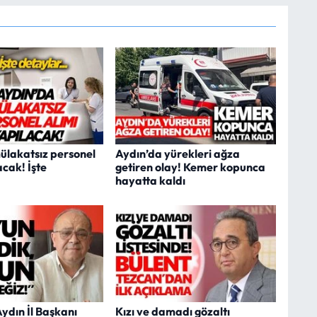
ülakatsız personel
Aydın’da yürekleri ağza
acak! İşte
getiren olay! Kemer kopunca
hayatta kaldı
Aydın İl Başkanı
Kızı ve damadı gözaltı