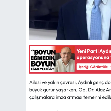
Yeni Parti Aydı
operasyonuna 
İçeriği Görüntüle
Ailesi ve yakın çevresi, Aydınlı genç d
büyük gurur yaşarken, Op. Dr. Alaz Ar
çalışmalara imza atması temenni edild