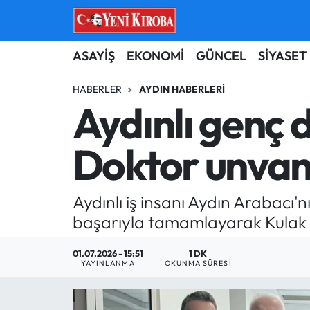
ASAYİŞ
Aydın Nöbetçi Eczaneler
ASAYİŞ
EKONOMİ
GÜNCEL
SİYASET
BİLİM-TEKNOLOJİ
Aydın Hava Durumu
HABERLER
AYDIN HABERLERI
Aydınlı genç 
ÇEVRE
Aydin Namaz Vakitleri
Doktor unvanı
DÜNYA
Aydın Trafik Yoğunluk Haritası
EĞİTİM
Süper Lig Puan Durumu ve Fikstür
Aydınlı iş insanı Aydın Arabacı'
başarıyla tamamlayarak Kulak 
EKONOMİ
Tüm Manşetler
01.07.2026 - 15:51
1 DK
GÜNCEL
Son Dakika Haberleri
YAYINLANMA
OKUNMA SÜRESI
GÜNDEM
Haber Arşivi