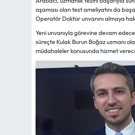
Arabacı, uzmanlık tezini başarıyla su
aşaması olan test ameliyatını da baş
Operatör Doktor unvanını almaya hak
Yeni unvanıyla görevine devam edecek
süreçte Kulak Burun Boğaz uzmanı olar
müdahaleler konusunda hizmet verec