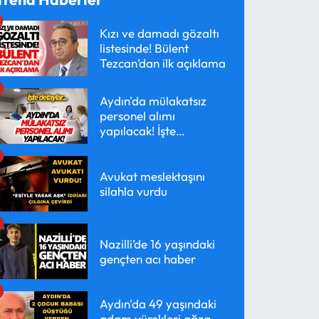
Kızı ve damadı gözaltı
listesinde! Bülent
Tezcan’dan ilk açıklama
Aydın'da mülakatsız
personel alımı
yapılacak! İşte
detaylar...
Avukat meslektaşını
silahla vurdu
Nazilli’de 16 yaşındaki
gençten acı haber
Aydın'da 49 yaşındaki
adam yürekleri ağza