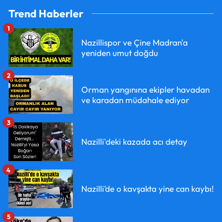
Trend Haberler
1
Nazillispor ve Çine Madran'a
yeniden umut doğdu
2
Orman yangınına ekipler havadan
ve karadan müdahale ediyor
3
Nazilli'deki kazada acı detay
4
Nazilli’de o kavşakta yine can kaybı!
5