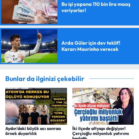
Bu işi yapana 110 bin lira maaş
veriyorlar!
Arda Güler için dev teklif!
Kararı Mourinho verecek
Bunlar da ilginizi çekebilir
Aydın'daki büyük acı sonrası
İki ilçede altyapı değişiyor!
örnek duyarlılık
Çerçioğlu milyonluk yatırımı
başlattı