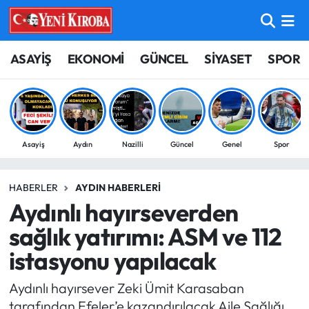
ASAYİŞ
Aydın Nöbetçi Eczaneler
ASAYİŞ
EKONOMİ
GÜNCEL
SİYASET
SPOR
BİLİM-TEKNOLOJİ
Aydın Hava Durumu
ÇEVRE
Aydin Namaz Vakitleri
Asayiş
Aydın
Nazilli
Güncel
Genel
Spor
DÜNYA
Aydın Trafik Yoğunluk Haritası
HABERLER
AYDIN HABERLERI
EĞİTİM
Süper Lig Puan Durumu ve Fikstür
Aydınlı hayırseverden
EKONOMİ
Tüm Manşetler
sağlık yatırımı: ASM ve 112
istasyonu yapılacak
GÜNCEL
Son Dakika Haberleri
Aydınlı hayırsever Zeki Ümit Karasaban
GÜNDEM
Haber Arşivi
tarafından Efeler’e kazandırılacak Aile Sağlığı