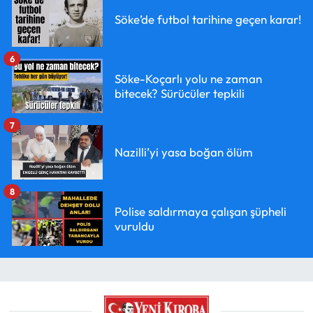
Söke’de futbol tarihine geçen karar!
6
Söke-Koçarlı yolu ne zaman
bitecek? Sürücüler tepkili
7
Nazilli’yi yasa boğan ölüm
8
Polise saldırmaya çalışan şüpheli
vuruldu