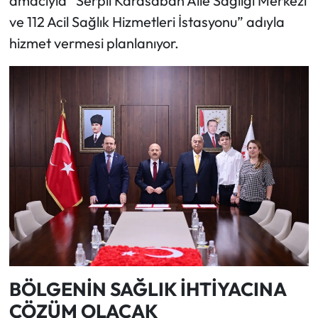
amacıyla “Serpil Karasaban Aile Sağlığı Merkezi
ve 112 Acil Sağlık Hizmetleri İstasyonu” adıyla
hizmet vermesi planlanıyor.
BÖLGENİN SAĞLIK İHTİYACINA
ÇÖZÜM OLACAK