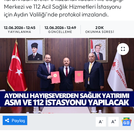
Merkezi ve 112 Acil Sağlık Hizmetleri İstasyonu
MAGAZİN
için Aydın Valiliği'nde protokol imzalandı.
SAĞLIK
12.06.2026 - 12:45
12.06.2026 - 12:49
2 DK
YAYINLANMA
GÜNCELLEME
OKUNMA SÜRESI
SİYASET
SPOR
TARIM
TURİZM
YAŞAM
RESMİ İLANLAR
Paylaş
-
+
A
A
HABER İLAN