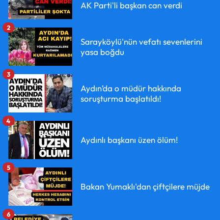
AK Parti'li başkan can verdi
2
Sarayköylü'nün vefatı sevenlerini
yasa boğdu
3
Aydın’da o müdür hakkında
soruşturma başlatıldı!
4
Aydınlı başkanı üzen ölüm!
5
Bakan Yumaklı'dan çiftçilere müjde
6