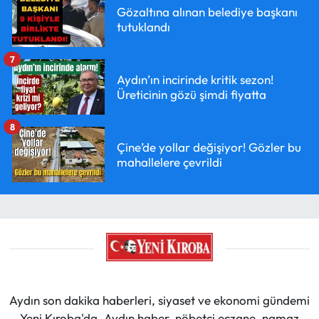
Gözaltına alınan belediye başkanı
tutuklandı
7
Aydın’ın incirinde kritik sezon!
Üreticinin gözü şimdi fiyatta
8
Çine’de yollar değişiyor! Gözler bu
mahallelere çevrildi
Aydın son dakika haberleri, siyaset ve ekonomi gündemi
Yeni Kıroba'da. Aydın haber, nöbetçi eczane, namaz