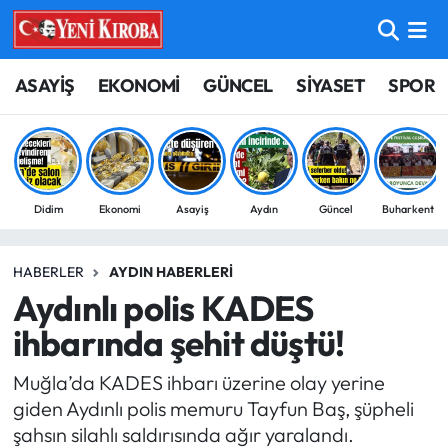
ASAYİŞ
Aydın Nöbetçi Eczaneler
ASAYİŞ
EKONOMİ
GÜNCEL
SİYASET
SPOR
BİLİM-TEKNOLOJİ
Aydın Hava Durumu
ÇEVRE
Aydin Namaz Vakitleri
Didim
Ekonomi
Asayiş
Aydın
Güncel
Buharkent
DÜNYA
Aydın Trafik Yoğunluk Haritası
HABERLER
AYDIN HABERLERI
EĞİTİM
Süper Lig Puan Durumu ve Fikstür
Aydınlı polis KADES
EKONOMİ
Tüm Manşetler
ihbarında şehit düştü!
Muğla’da KADES ihbarı üzerine olay yerine
GÜNCEL
Son Dakika Haberleri
giden Aydınlı polis memuru Tayfun Baş, şüpheli
şahsın silahlı saldırısında ağır yaralandı.
GÜNDEM
Haber Arşivi