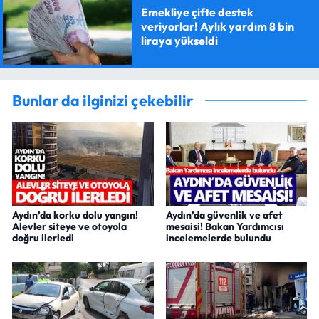
Emekliye çifte destek
veriyorlar! Aylık yardım 8 bin
liraya yükseldi
Bunlar da ilginizi çekebilir
Aydın’da korku dolu yangın!
Aydın’da güvenlik ve afet
Alevler siteye ve otoyola
mesaisi! Bakan Yardımcısı
doğru ilerledi
incelemelerde bulundu