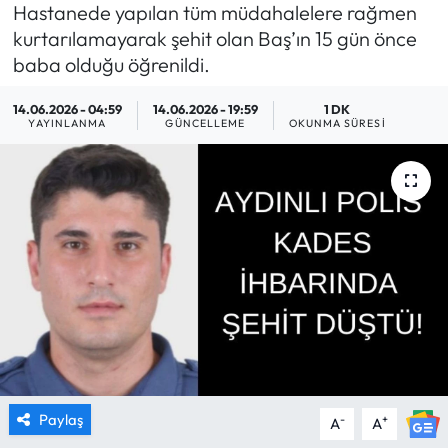
Hastanede yapılan tüm müdahalelere rağmen
MAGAZİN
kurtarılamayarak şehit olan Baş’ın 15 gün önce
baba olduğu öğrenildi.
SAĞLIK
14.06.2026 - 04:59
14.06.2026 - 19:59
1 DK
YAYINLANMA
GÜNCELLEME
OKUNMA SÜRESI
SİYASET
SPOR
TARIM
TURİZM
YAŞAM
RESMİ İLANLAR
Paylaş
-
+
A
A
HABER İLAN