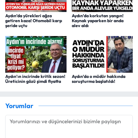
Aydın’da yürekleri ağza
Aydın’da korkutan yangın!
getiren kaza! Otomobil karşı
Kaynak yaparken bir anda
şeride uçtu
alev aldı
Aydın’ın incirinde kritik sezon!
Aydın’da o müdür hakkında
Üreticinin gözü şimdi fiyatta
soruşturma başlatıldı!
Yorumlar