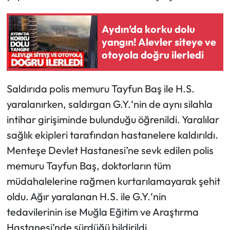
Aydın’da korku dolu
yangın! Alevler siteye ve
otoyola doğru ilerledi
Saldırıda polis memuru Tayfun Baş ile H.S.
yaralanırken, saldırgan G.Y.‘nin de aynı silahla
intihar girişiminde bulunduğu öğrenildi. Yaralılar
sağlık ekipleri tarafından hastanelere kaldırıldı.
Menteşe Devlet Hastanesi’ne sevk edilen polis
memuru Tayfun Baş, doktorların tüm
müdahalelerine rağmen kurtarılamayarak şehit
oldu. Ağır yaralanan H.S. ile G.Y.‘nin
tedavilerinin ise Muğla Eğitim ve Araştırma
Hastanesi’nde sürdüğü bildirildi.