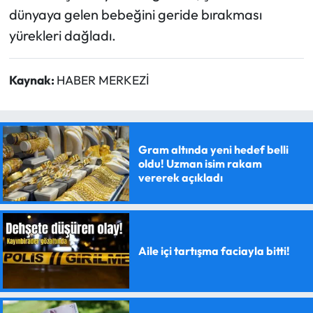
dünyaya gelen bebeğini geride bırakması
yürekleri dağladı.
Kaynak:
HABER MERKEZİ
Gram altında yeni hedef belli
oldu! Uzman isim rakam
vererek açıkladı
Aile içi tartışma faciayla bitti!