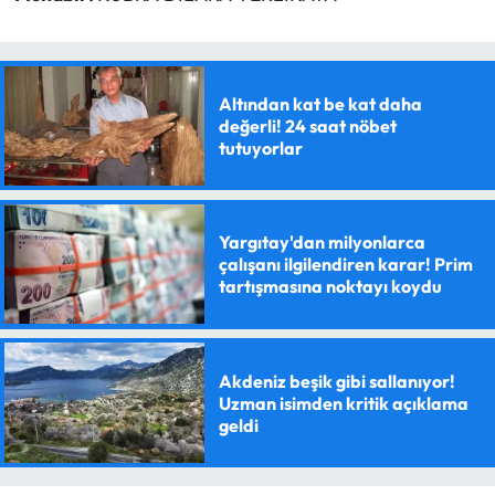
Altından kat be kat daha
değerli! 24 saat nöbet
tutuyorlar
Yargıtay'dan milyonlarca
çalışanı ilgilendiren karar! Prim
tartışmasına noktayı koydu
Akdeniz beşik gibi sallanıyor!
Uzman isimden kritik açıklama
geldi