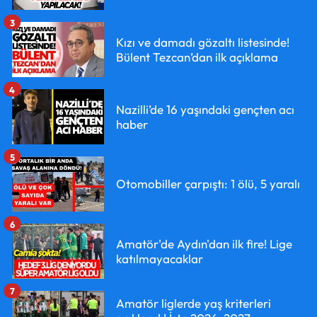
3
Kızı ve damadı gözaltı listesinde!
Bülent Tezcan’dan ilk açıklama
4
Nazilli’de 16 yaşındaki gençten acı
haber
5
Otomobiller çarpıştı: 1 ölü, 5 yaralı
6
Amatör'de Aydın'dan ilk fire! Lige
katılmayacaklar
7
Amatör liglerde yaş kriterleri