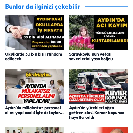
Bunlar da ilginizi çekebilir
Okullarda 30 bin kişi istihdam
Sarayköylü'nün vefatı
edilecek
sevenlerini yasa boğdu
Aydın'da mülakatsız personel
Aydın’da yürekleri ağza
alımı yapılacak! İşte detaylar...
getiren olay! Kemer kopunca
hayatta kaldı