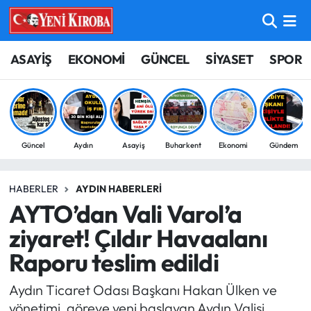
ASAYİŞ
Aydın Nöbetçi Eczaneler
ASAYİŞ
EKONOMİ
GÜNCEL
SİYASET
SPOR
BİLİM-TEKNOLOJİ
Aydın Hava Durumu
ÇEVRE
Aydin Namaz Vakitleri
Güncel
Aydın
Asayiş
Buharkent
Ekonomi
Gündem
DÜNYA
Aydın Trafik Yoğunluk Haritası
HABERLER
AYDIN HABERLERI
EĞİTİM
Süper Lig Puan Durumu ve Fikstür
AYTO’dan Vali Varol’a
EKONOMİ
Tüm Manşetler
ziyaret! Çıldır Havaalanı
Raporu teslim edildi
GÜNCEL
Son Dakika Haberleri
Aydın Ticaret Odası Başkanı Hakan Ülken ve
GÜNDEM
Haber Arşivi
yönetimi, göreve yeni başlayan Aydın Valisi