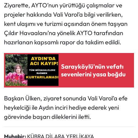
Ziyarette, AYTO’nun yürüttüğü çalışmalar ve
projeler hakkında Vali Varol’a bilgi verilirken,
kent ulaşımı ve turizmi açısından önem taşıyan
Çıldır Havaalanı’na yönelik AYTO tarafından
hazırlanan kapsamlı rapor da takdim edildi.
Sarayköylü'nün vefatı
sevenlerini yasa boğdu
Başkan Ülken, ziyaret sonunda Vali Varol’a efe
heykelciği ile Aydın inciri hediye ederek yeni
görevinde başarı dileklerini iletti.
Muhabir:
KÜBRA DİLARA YERLİKAYA