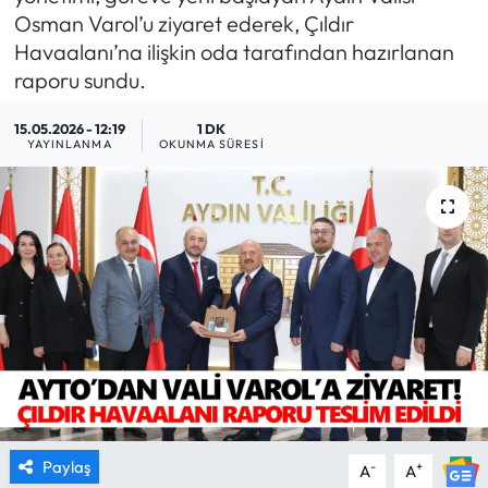
Osman Varol’u ziyaret ederek, Çıldır
MAGAZİN
Havaalanı’na ilişkin oda tarafından hazırlanan
raporu sundu.
SAĞLIK
15.05.2026 - 12:19
1 DK
YAYINLANMA
OKUNMA SÜRESI
SİYASET
SPOR
TARIM
TURİZM
YAŞAM
RESMİ İLANLAR
Paylaş
-
+
A
A
HABER İLAN