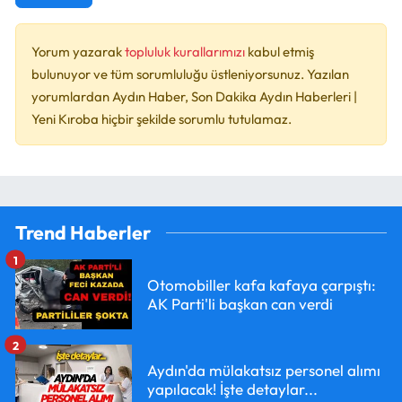
Yorum yazarak
topluluk kurallarımızı
kabul etmiş
bulunuyor ve tüm sorumluluğu üstleniyorsunuz. Yazılan
yorumlardan Aydın Haber, Son Dakika Aydın Haberleri |
Yeni Kıroba hiçbir şekilde sorumlu tutulamaz.
Trend Haberler
1
Otomobiller kafa kafaya çarpıştı:
AK Parti'li başkan can verdi
2
Aydın'da mülakatsız personel alımı
yapılacak! İşte detaylar...