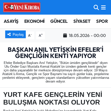
ASAYİŞ
Aydın Nöbetçi Eczaneler
ASAYİŞ
EKONOMİ
GÜNCEL
SİYASET
SPOR
BİLİM-TEKNOLOJİ
Aydın Hava Durumu
Paylaş
-
+
18.05.2026 - 00:00
A
A
ÇEVRE
Aydin Namaz Vakitleri
BAŞKAN ANIL YETİŞKİN EFELER'İ
GENÇLİĞİN KENTİ YAPIYOR
DÜNYA
Aydın Trafik Yoğunluk Haritası
Efeler Belediye Başkanı Anıl Yetişkin, "Bütün ümidim gençliktedir" diyen
Ulu Önder Gazi Mustafa Kemal Atatürk’ün izinden giderek kenti gençler
EĞİTİM
Süper Lig Puan Durumu ve Fikstür
için daha yaşanabilir bir merkeze dönüştürmeye devam ediyor. 19 Mayıs
Atatürk’ü Anma, Gençlik ve Spor Bayramı’na sayılı günler kala, projelerine
yenilerini ekleyerek, gençlerin yaşam standartlarını yükselten yatırımlarına
EKONOMİ
Tüm Manşetler
devam ediyor.
YURT KAFE GENÇLERİN YENİ
GÜNCEL
Son Dakika Haberleri
BULUŞMA NOKTASI OLUYOR
GÜNDEM
Haber Arşivi
Başkan Anıl Yetişkin’in Işıklı Mahallesi’ne kazandırdığı Yurt Kafe,