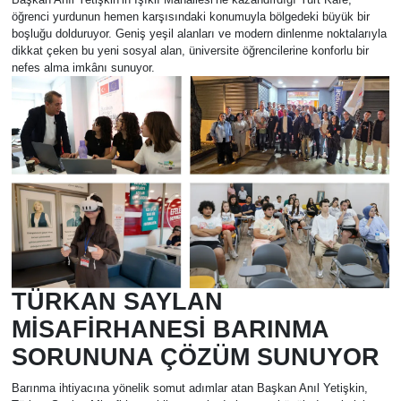
öğrenci yurdunun hemen karşısındaki konumuyla bölgedeki büyük bir
MAGAZİN
boşluğu dolduruyor. Geniş yeşil alanları ve modern dinlenme noktalarıyla
dikkat çeken bu yeni sosyal alan, üniversite öğrencilerine konforlu bir
nefes alma imkânı sunuyor.
SAĞLIK
SİYASET
SPOR
TARIM
TURİZM
TÜRKAN SAYLAN
YAŞAM
MİSAFİRHANESİ BARINMA
RESMİ İLANLAR
SORUNUNA ÇÖZÜM SUNUYOR
Barınma ihtiyacına yönelik somut adımlar atan Başkan Anıl Yetişkin,
HABER İLAN