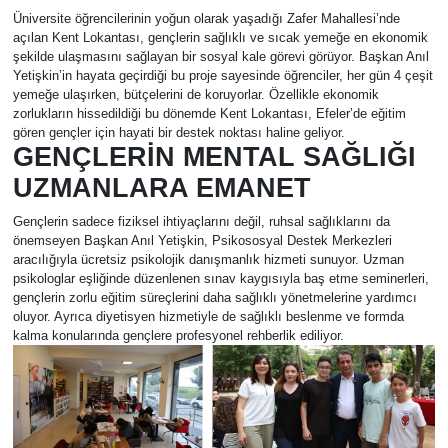
Üniversite öğrencilerinin yoğun olarak yaşadığı Zafer Mahallesi’nde
açılan Kent Lokantası, gençlerin sağlıklı ve sıcak yemeğe en ekonomik
şekilde ulaşmasını sağlayan bir sosyal kale görevi görüyor. Başkan Anıl
Yetişkin’in hayata geçirdiği bu proje sayesinde öğrenciler, her gün 4 çeşit
yemeğe ulaşırken, bütçelerini de koruyorlar. Özellikle ekonomik
zorlukların hissedildiği bu dönemde Kent Lokantası, Efeler’de eğitim
gören gençler için hayati bir destek noktası haline geliyor.
GENÇLERİN MENTAL SAĞLIĞI
UZMANLARA EMANET
Gençlerin sadece fiziksel ihtiyaçlarını değil, ruhsal sağlıklarını da
önemseyen Başkan Anıl Yetişkin, Psikososyal Destek Merkezleri
aracılığıyla ücretsiz psikolojik danışmanlık hizmeti sunuyor. Uzman
psikologlar eşliğinde düzenlenen sınav kaygısıyla baş etme seminerleri,
gençlerin zorlu eğitim süreçlerini daha sağlıklı yönetmelerine yardımcı
oluyor. Ayrıca diyetisyen hizmetiyle de sağlıklı beslenme ve formda
kalma konularında gençlere profesyonel rehberlik ediliyor.