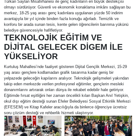
Türkan Saylan Misafirhanesi ile genç kadınların en büyük destekçisi
olmayı sürdürüyor. Güvenli ve ekonomik konaklama imkânı sağlayan bu
merkez, 18-25 yaş arası genç kadınlara uygulanan yüzde 50 indirim
avantajıyla bir yıl içinde binden fazla konuğu ağırladı. Temizlik ve
konforu bir arada sunan tesis, kente gelen öğrencilerin barınma yükünü
belediye güvencesiyle hafifletiyor.
TEKNOLOJİK EĞİTİM VE
DİJİTAL GELECEK DİGEM İLE
YÜKSELİYOR
Kurtuluş Mahallesi’nde faaliyet gösteren Dijital Gençlik Merkezi, 15-29
yaş arası gençlere kodlamadan grafik tasarıma kadar geniş bir
yelpazede geleceğin kapılarını aralıyor. Teknolojik gelişmeleri yakından
takip eden merkezde verilen profesyonel eğitimler, gençlerin mesleki
donanımlarını artırarak onları dünya ile rekabet edebilir hale getiriyor.
Eğitimde fırsat eşitliğini her zaman öncelikli kılan Başkan Anıl Yetişkin,
okul dışı eğitim desteği sunan Efeler Belediyesi Sosyal Etkinlik Merkezi
(EFESEM) ve Kitap Kafeler aracılığıyla da binlerce öğrenciye ücretsiz
soru çözüm desteği ve rehberlik hizmeti ulaştırıyor.