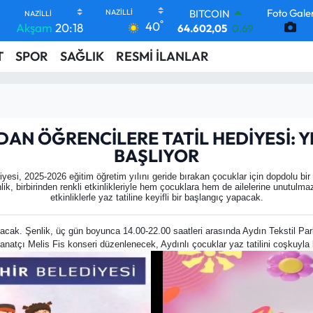
Foto Galer
BITCOIN
°
40
Akşam
20:18
64.602,05
0.69
DOLAR
T
SPOR
SAĞLIK
RESMİ İLANLAR
47,5986
0.06
EURO
55,0700
0.1
STERLİN
64,2438
0.21
GRAM ALTIN
N ÖĞRENCİLERE TATİL HEDİYESİ: Y
6513.94
0.32
BAŞLIYOR
BİST100
13.768
48
si, 2025-2026 eğitim öğretim yılını geride bırakan çocuklar için dopdolu bir
nlik, birbirinden renkli etkinlikleriyle hem çocuklara hem de ailelerine unutulmaz
etkinliklerle yaz tatiline keyifli bir başlangıç yapacak.
yacak. Şenlik, üç gün boyunca 14.00-22.00 saatleri arasında Aydın Tekstil Pa
natçı Melis Fis konseri düzenlenecek, Aydınlı çocuklar yaz tatilini coşkuyla