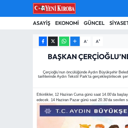
ASAYİŞ
Aydın Nöbetçi Eczaneler
ASAYİŞ
EKONOMİ
GÜNCEL
SİYASE
BİLİM-TEKNOLOJİ
Aydın Hava Durumu
-
+
A
A
ÇEVRE
Aydin Namaz Vakitleri
BAŞKAN ÇERÇİOĞLU’NDA
DÜNYA
Aydın Trafik Yoğunluk Haritası
Çerçioğlu’nun öncülüğünde Aydın Büyükşehir Belediye
tarihlerinde Aydın Tekstil Park’ta gerçekleştirilecek şe
EĞİTİM
Süper Lig Puan Durumu ve Fikstür
EKONOMİ
Tüm Manşetler
Etkinlikler, 12 Haziran Cuma günü saat 14.00’da başla
edecek. 14 Haziran Pazar günü saat 20.30’da sevilen sa
GÜNCEL
Son Dakika Haberleri
GÜNDEM
Haber Arşivi