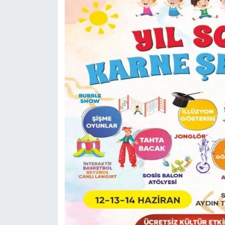
MAGAZİN
SAĞLIK
SİYASET
SPOR
TARIM
TURİZM
YAŞAM
RESMİ İLANLAR
HABER İLAN