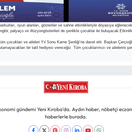
kurları, oyun alanları, gösteriler ve sahne etkinlikleriyle doyasıya eğlenece
onglör, palyaço ve illüzyongösterileri de şenlikte çocuklar ile buluşacak.Etki
çocukları ve aileleri Yıl Sonu Karne Şenliği’ne davet etti. Başkan Çerçioğlu,
amayacakları bir tatil hediyesi vereceğiz. Tüm çocuklarımızı ve ailelerini şenl
 ekonomi gündemi Yeni Kıroba'da. Aydın haber, nöbetçi eczan
haberlerle burada.