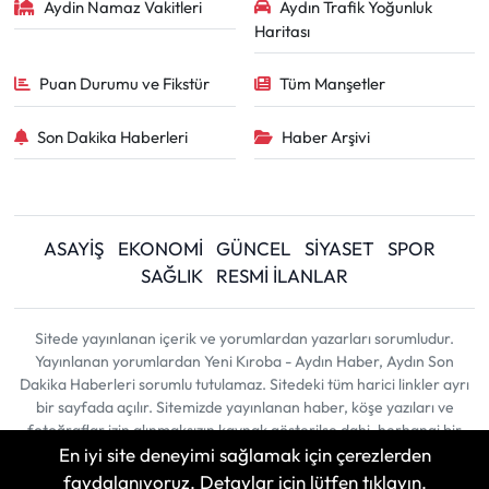
Aydin Namaz Vakitleri
Aydın Trafik Yoğunluk
Haritası
Puan Durumu ve Fikstür
Tüm Manşetler
Son Dakika Haberleri
Haber Arşivi
ASAYİŞ
EKONOMİ
GÜNCEL
SİYASET
SPOR
SAĞLIK
RESMİ İLANLAR
Sitede yayınlanan içerik ve yorumlardan yazarları sorumludur.
Yayınlanan yorumlardan Yeni Kıroba - Aydın Haber, Aydın Son
Dakika Haberleri sorumlu tutulamaz. Sitedeki tüm harici linkler ayrı
bir sayfada açılır. Sitemizde yayınlanan haber, köşe yazıları ve
fotoğraflar izin alınmaksızın kaynak gösterilse dahi, herhangi bir
En iyi site deneyimi sağlamak için çerezlerden
ortamda kullanılamaz ve yayınlanamaz
faydalanıyoruz. Detaylar için lütfen tıklayın.