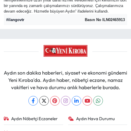
hemşehrilerimize uzun yıllar daha hizmet verebilmesi için kentimizin dört
bir yanında eş zamanlı çalışmalarımızı sürdürüyoruz. Çalışmalarımıza
devam edeceğiz. Hizmetle büyüyen Aydın” ifadelerini kullandı.
#ilangovtr
Basın No ILN02465913
Aydın son dakika haberleri, siyaset ve ekonomi gündemi
Yeni Kıroba'da. Aydın haber, nöbetçi eczane, namaz
vakitleri ve hava durumu anlık haberlerle burada.
Aydın Nöbetçi Eczaneler
Aydın Hava Durumu