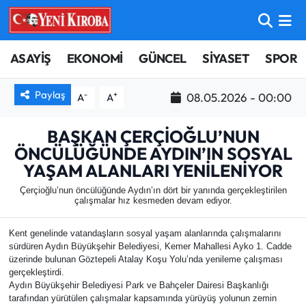
ASAYİŞ
Aydın Nöbetçi Eczaneler
ASAYİŞ
EKONOMİ
GÜNCEL
SİYASET
SPOR
BİLİM-TEKNOLOJİ
Aydın Hava Durumu
Paylaş
-
+
08.05.2026 - 00:00
A
A
ÇEVRE
Aydin Namaz Vakitleri
BAŞKAN ÇERÇİOĞLU’NUN
ÖNCÜLÜĞÜNDE AYDIN’IN SOSYAL
DÜNYA
Aydın Trafik Yoğunluk Haritası
YAŞAM ALANLARI YENİLENİYOR
EĞİTİM
Süper Lig Puan Durumu ve Fikstür
Çerçioğlu’nun öncülüğünde Aydın’ın dört bir yanında gerçekleştirilen
çalışmalar hız kesmeden devam ediyor.
EKONOMİ
Tüm Manşetler
Kent genelinde vatandaşların sosyal yaşam alanlarında çalışmalarını
sürdüren Aydın Büyükşehir Belediyesi, Kemer Mahallesi Ayko 1. Cadde
GÜNCEL
Son Dakika Haberleri
üzerinde bulunan Göztepeli Atalay Koşu Yolu’nda yenileme çalışması
gerçekleştirdi.
Aydın Büyükşehir Belediyesi Park ve Bahçeler Dairesi Başkanlığı
GÜNDEM
Haber Arşivi
tarafından yürütülen çalışmalar kapsamında yürüyüş yolunun zemin