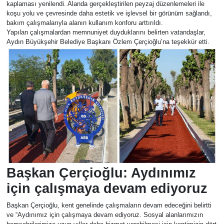
kaplaması yenilendi. Alanda gerçekleştirilen peyzaj düzenlemeleri ile
koşu yolu ve çevresinde daha estetik ve işlevsel bir görünüm sağlandı,
MAGAZİN
bakım çalışmalarıyla alanın kullanım konforu arttırıldı.
Yapılan çalışmalardan memnuniyet duyduklarını belirten vatandaşlar,
SAĞLIK
Aydın Büyükşehir Belediye Başkanı Özlem Çerçioğlu’na teşekkür etti.
SİYASET
SPOR
TARIM
TURİZM
Başkan Çerçioğlu: Aydınımız
YAŞAM
için çalışmaya devam ediyoruz
RESMİ İLANLAR
Başkan Çerçioğlu, kent genelinde çalışmaların devam edeceğini belirtti
ve “Aydınımız için çalışmaya devam ediyoruz. Sosyal alanlarımızın
HABER İLAN