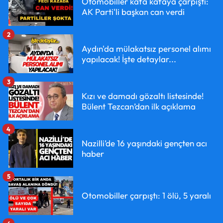
Otomobiller kafa kafaya çarpıştı:
AK Parti'li başkan can verdi
2
Aydın'da mülakatsız personel alımı
yapılacak! İşte detaylar...
3
Kızı ve damadı gözaltı listesinde!
Bülent Tezcan’dan ilk açıklama
4
Nazilli’de 16 yaşındaki gençten acı
haber
5
Otomobiller çarpıştı: 1 ölü, 5 yaralı