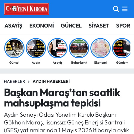
ASAYİŞ
Aydın Nöbetçi Eczaneler
ASAYİŞ
EKONOMİ
GÜNCEL
SİYASET
SPOR
BİLİM-TEKNOLOJİ
Aydın Hava Durumu
ÇEVRE
Aydin Namaz Vakitleri
Güncel
Aydın
Asayiş
Buharkent
Ekonomi
Gündem
DÜNYA
Aydın Trafik Yoğunluk Haritası
HABERLER
AYDIN HABERLERI
EĞİTİM
Süper Lig Puan Durumu ve Fikstür
Başkan Maraş’tan saatlik
EKONOMİ
Tüm Manşetler
mahsuplaşma tepkisi
Aydın Sanayi Odası Yönetim Kurulu Başkanı
GÜNCEL
Son Dakika Haberleri
Gökhan Maraş, lisanssız Güneş Enerjisi Santrali
(GES) yatırımlarında 1 Mayıs 2026 itibarıyla aylık
GÜNDEM
Haber Arşivi