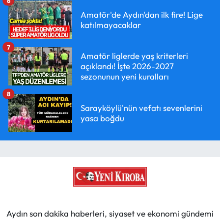
6
Amatör'de Aydın'dan ilk fire! Lige
katılmayacaklar
7
Amatör liglerde yaş kriterleri
açıklandı! İşte 2026-2027
sezonunun yeni kuralları
8
Sarayköylü'nün vefatı sevenlerini
yasa boğdu
Aydın son dakika haberleri, siyaset ve ekonomi gündemi