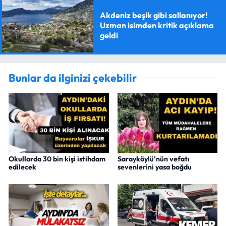
Akdeniz beşik gibi sallanıyor!
Uzman isimden kritik açıklama
geldi
Bunlar da ilginizi çekebilir
Okullarda 30 bin kişi istihdam
Sarayköylü'nün vefatı
edilecek
sevenlerini yasa boğdu