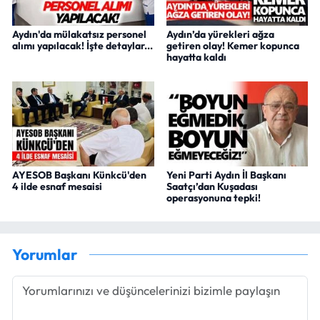
Aydın'da mülakatsız personel
Aydın’da yürekleri ağza
alımı yapılacak! İşte detaylar...
getiren olay! Kemer kopunca
hayatta kaldı
AYESOB Başkanı Künkcü'den
Yeni Parti Aydın İl Başkanı
4 ilde esnaf mesaisi
Saatçı’dan Kuşadası
operasyonuna tepki!
Yorumlar