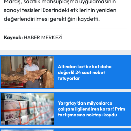
Maraş, saatlik mahsuplaşma uygulamasının
sanayi tesisleri üzerindeki etkilerinin yeniden
değerlendirilmesi gerektiğini kaydetti.
Kaynak:
HABER MERKEZİ
Altından kat be kat daha
değerli! 24 saat nöbet
tutuyorlar
Yargıtay'dan milyonlarca
çalışanı ilgilendiren karar! Prim
tartışmasına noktayı koydu