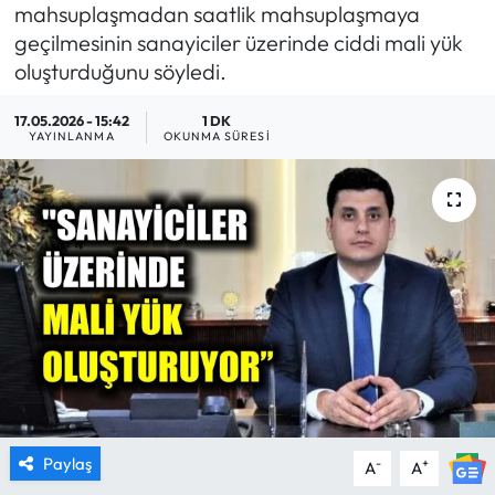
mahsuplaşmadan saatlik mahsuplaşmaya
MAGAZİN
geçilmesinin sanayiciler üzerinde ciddi mali yük
oluşturduğunu söyledi.
SAĞLIK
17.05.2026 - 15:42
1 DK
YAYINLANMA
OKUNMA SÜRESI
SİYASET
SPOR
TARIM
TURİZM
YAŞAM
RESMİ İLANLAR
Paylaş
-
+
A
A
HABER İLAN