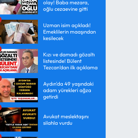
olay! Baba mezara,
oğlu cezaevine gitti
Uzman isim açıkladı!
Emeklilerin maaşından
kesilecek
Kızı ve damadı gözaltı
listesinde! Bülent
Tezcan’dan ilk açıklama
Aydın'da 49 yaşındaki
adam yürekleri ağza
getirdi
Avukat meslektaşını
silahla vurdu