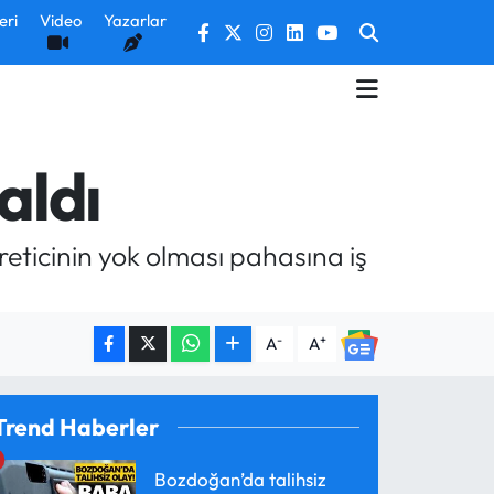
eri
Video
Yazarlar
aldı
ticinin yok olması pahasına iş
-
+
A
A
Trend Haberler
Bozdoğan’da talihsiz