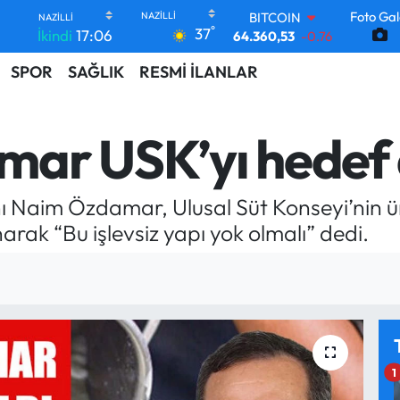
BITCOIN
Foto Gal
64.360,53
-0.76
°
37
İkindi
17:06
DOLAR
47,7069
0.17
SPOR
SAĞLIK
RESMİ İLANLAR
EURO
55,0265
0.01
STERLİN
ar USK’yı hedef 
64,1897
0.02
GRAM ALTIN
6574.81
1.44
BİST100
 Naim Özdamar, Ulusal Süt Konseyi’nin üre
13.887
64
arak “Bu işlevsiz yapı yok olmalı” dedi.
1