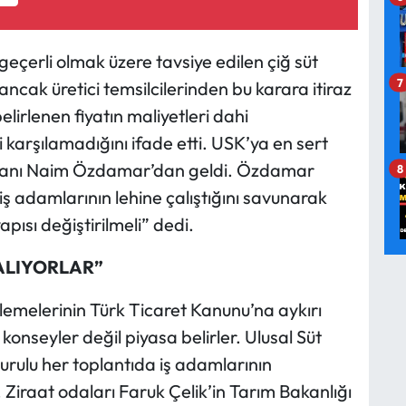
eçerli olmak üzere tavsiye edilen çiğ süt
7
i ancak üretici temsilcilerinden bu karara itiraz
elirlenen fiyatın maliyetleri dahi
 karşılamadığını ifade etti. USK’ya en sert
şkanı Naim Özdamar’dan geldi. Özdamar
8
ş adamlarının lehine çalıştığını savunarak
apısı değiştirilmeli” dedi.
ALIYORLAR”
irlemelerinin Türk Ticaret Kanunu’na aykırı
nseyler değil piyasa belirler. Ulusal Süt
kurulu her toplantıda iş adamlarının
 Ziraat odaları Faruk Çelik’in Tarım Bakanlığı