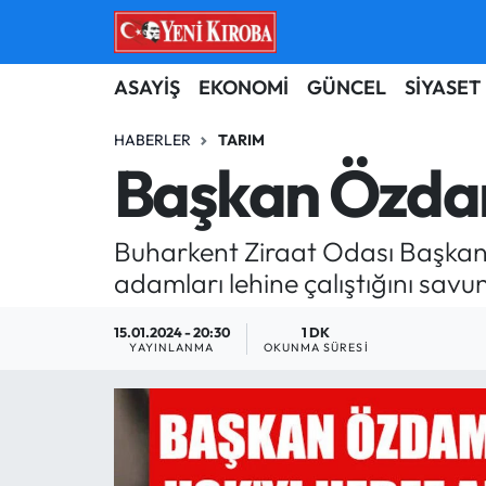
ASAYİŞ
Aydın Nöbetçi Eczaneler
ASAYİŞ
EKONOMİ
GÜNCEL
SİYASET
BİLİM-TEKNOLOJİ
Aydın Hava Durumu
HABERLER
TARIM
Başkan Özdam
ÇEVRE
Aydin Namaz Vakitleri
Buharkent Ziraat Odası Başkanı
DÜNYA
Aydın Trafik Yoğunluk Haritası
adamları lehine çalıştığını savun
EĞİTİM
Süper Lig Puan Durumu ve Fikstür
15.01.2024 - 20:30
1 DK
YAYINLANMA
OKUNMA SÜRESI
EKONOMİ
Tüm Manşetler
GÜNCEL
Son Dakika Haberleri
GÜNDEM
Haber Arşivi