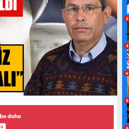
2
3
4
5
rbe daha
6