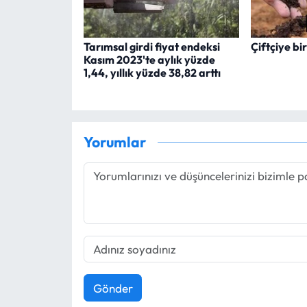
Tarımsal girdi fiyat endeksi
Çiftçiye b
Kasım 2023'te aylık yüzde
1,44, yıllık yüzde 38,82 arttı
Yorumlar
Gönder