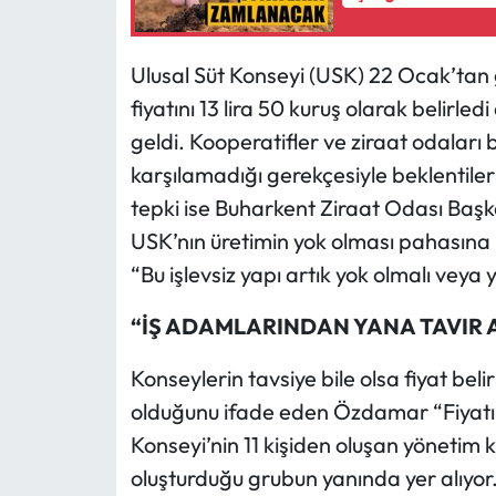
Ulusal Süt Konseyi (USK) 22 Ocak’tan g
fiyatını 13 lira 50 kuruş olarak belirled
geldi. Kooperatifler ve ziraat odaları b
karşılamadığı gerekçesiyle beklentileri
tepki ise Buharkent Ziraat Odası Ba
USK’nın üretimin yok olması pahasına i
“Bu işlevsiz yapı artık yok olmalı veya y
“İŞ ADAMLARINDAN YANA TAVIR 
Konseylerin tavsiye bile olsa fiyat bel
olduğunu ifade eden Özdamar “Fiyatı ko
Konseyi’nin 11 kişiden oluşan yönetim 
oluşturduğu grubun yanında yer alıyor.