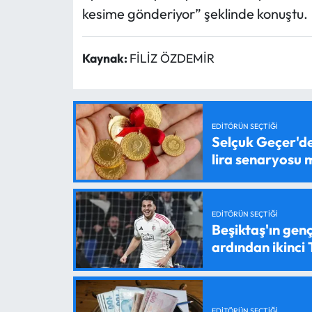
kesime gönderiyor” şeklinde konuştu.
Kaynak:
FİLİZ ÖZDEMİR
EDITÖRÜN SEÇTIĞI
Selçuk Geçer'den
lira senaryosu
EDITÖRÜN SEÇTIĞI
Beşiktaş'ın genç
ardından ikinci
EDITÖRÜN SEÇTIĞI