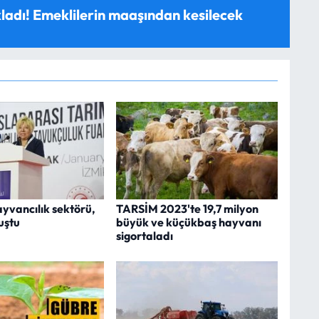
ladı! Emeklilerin maaşından kesilecek
ayvancılık sektörü,
TARSİM 2023'te 19,7 milyon
uştu
büyük ve küçükbaş hayvanı
sigortaladı