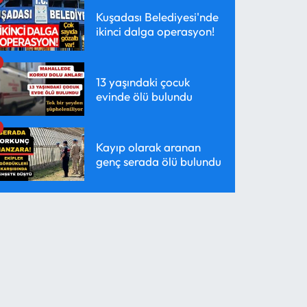
Kuşadası Belediyesi'nde
ikinci dalga operasyon!
13 yaşındaki çocuk
evinde ölü bulundu
Kayıp olarak aranan
genç serada ölü bulundu