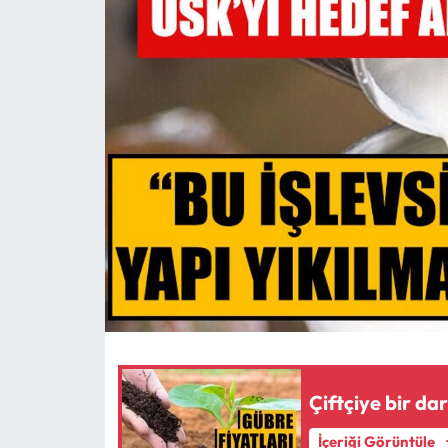
MAGAZİN
SAĞLIK
SİYASET
SPOR
TARIM
TURİZM
YAŞAM
RESMİ İLANLAR
Çiftçiye bir da
İçeriği Görüntüle
HABER İLAN