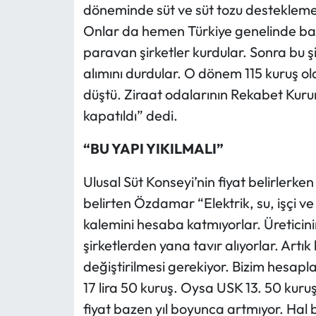
döneminde süt ve süt tozu desteklemele
Onlar da hemen Türkiye genelinde bazı 
paravan şirketler kurdular. Sonra bu şir
alımını durdular. O dönem 115 kuruş ol
düştü. Ziraat odalarının Rekabet Kurum
kapatıldı” dedi.
“BU YAPI YIKILMALI”
Ulusal Süt Konseyi’nin fiyat belirlerken
belirten Özdamar “Elektrik, su, işçi ve 
kalemini hesaba katmıyorlar. Üreticin
şirketlerden yana tavır alıyorlar. Artık
değiştirilmesi gerekiyor. Bizim hesaplar
17 lira 50 kuruş. Oysa USK 13. 50 kuruş 
fiyat bazen yıl boyunca artmıyor. Hal 