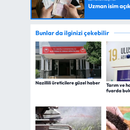
Uzman isim açık
Bunlar da ilginizi çekebilir
Nazillili üreticilere güzel haber
Tarım ve h
fuarda bul