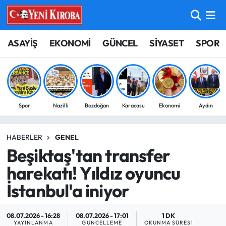
ASAYİŞ
Aydın Nöbetçi Eczaneler
ASAYİŞ
EKONOMİ
GÜNCEL
SİYASET
SPOR
BİLİM-TEKNOLOJİ
Aydın Hava Durumu
ÇEVRE
Aydin Namaz Vakitleri
Spor
Nazilli
Bozdoğan
Karacasu
Ekonomi
Aydın
DÜNYA
Aydın Trafik Yoğunluk Haritası
HABERLER
GENEL
EĞİTİM
Süper Lig Puan Durumu ve Fikstür
Beşiktaş'tan transfer
EKONOMİ
Tüm Manşetler
harekatı! Yıldız oyuncu
İstanbul'a iniyor
GÜNCEL
Son Dakika Haberleri
08.07.2026 - 16:28
08.07.2026 - 17:01
1 DK
GÜNDEM
Haber Arşivi
YAYINLANMA
GÜNCELLEME
OKUNMA SÜRESI