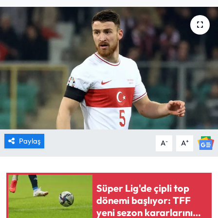
MAGAZİN
SAĞLIK
SİYASET
SPOR
TARIM
TURİZM
Paylaş
-
+
A
A
YAŞAM
Süper Lig'de çipli top
RESMİ İLANLAR
dönemi başlıyor: TFF
yeni sezon kararlarını
HABER İLAN