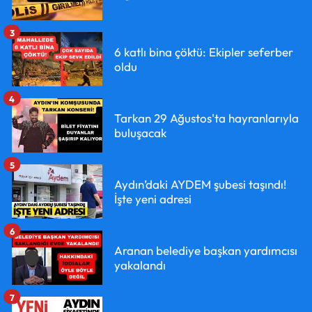
3
6 katlı bina çöktü: Ekipler seferber
oldu
4
Tarkan 29 Ağustos'ta hayranlarıyla
buluşacak
5
Aydın’daki AYDEM şubesi taşındı!
İşte yeni adresi
6
Aranan belediye başkan yardımcısı
yakalandı
7