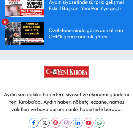
Aydın siyasetinde sürpriz gelişme!
Eski İl Başkanı Yeni Parti’ye geçti
8
Özel döneminde görevden alınan
CHP'li gence önemli görev
Aydın son dakika haberleri, siyaset ve ekonomi gündemi
Yeni Kıroba'da. Aydın haber, nöbetçi eczane, namaz
vakitleri ve hava durumu anlık haberlerle burada.