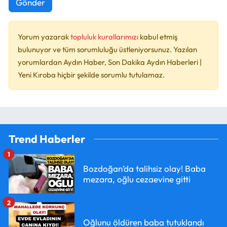
Gönder
Yorum yazarak
topluluk kurallarımızı
kabul etmiş
bulunuyor ve tüm sorumluluğu üstleniyorsunuz. Yazılan
yorumlardan Aydın Haber, Son Dakika Aydın Haberleri |
Yeni Kıroba hiçbir şekilde sorumlu tutulamaz.
Trend Haberler
1
Bozdoğan’da talihsiz olay! Baba
mezara, oğlu cezaevine gitti
2
Oğlunu öldüren baba tutuklandı