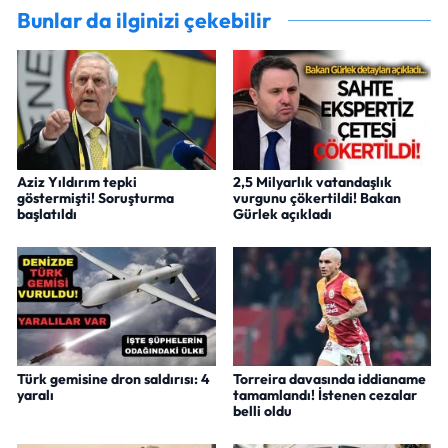
Bunlar da ilginizi çekebilir
Aziz Yıldırım tepki
2,5 Milyarlık vatandaşlık
göstermişti! Soruşturma
vurgunu çökertildi! Bakan
başlatıldı
Gürlek açıkladı
Türk gemisine dron saldırısı: 4
Torreira davasında iddianame
yaralı
tamamlandı! İstenen cezalar
belli oldu