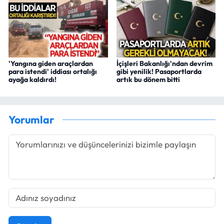
'Yangına giden araçlardan
İçişleri Bakanlığı'ndan devrim
para istendi' iddiası ortalığı
gibi yenilik! Pasaportlarda
ayağa kaldırdı!
artık bu dönem bitti
Yorumlar