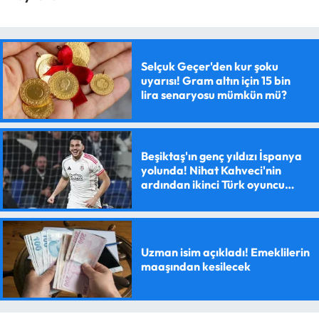
Selçuk Geçer'den kur şoku
uyarısı! Gram altın için 15 bin
lira senaryosu mümkün mü?
Beşiktaş'ın genç yıldızı İspanya
yolunda! Nihat Kahveci'nin
ardından ikinci Türk oyuncu
olacak
Uzman isim açıkladı! Emeklilerin
maaşından kesilecek