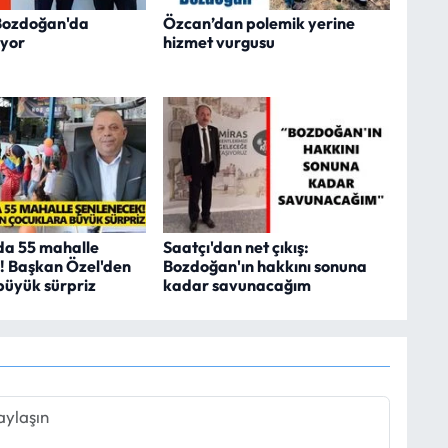
 Bozdoğan'da
Özcan’dan polemik yerine
ıyor
hizmet vurgusu
da 55 mahalle
Saatçı'dan net çıkış:
! Başkan Özel'den
Bozdoğan'ın hakkını sonuna
büyük sürpriz
kadar savunacağım