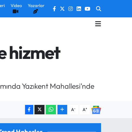
eri
Video
Yazarlar
e hizmet
amında Yazıkent Mahallesi’nde
-
+
A
A
Trend Haberler