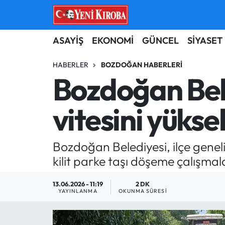
ASAYİŞ
Aydın Nöbetçi Eczaneler
ASAYİŞ
EKONOMİ
GÜNCEL
SİYASET
BİLİM-TEKNOLOJİ
Aydın Hava Durumu
HABERLER
BOZDOĞAN HABERLERI
Bozdoğan Bele
ÇEVRE
Aydin Namaz Vakitleri
vitesini yüksel
DÜNYA
Aydın Trafik Yoğunluk Haritası
EĞİTİM
Süper Lig Puan Durumu ve Fikstür
Bozdoğan Belediyesi, ilçe gene
kilit parke taşı döşeme çalışmal
EKONOMİ
Tüm Manşetler
13.06.2026 - 11:19
2 DK
GÜNCEL
Son Dakika Haberleri
YAYINLANMA
OKUNMA SÜRESI
GÜNDEM
Haber Arşivi