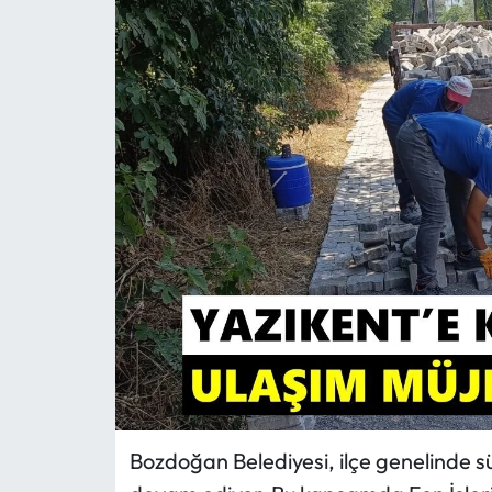
MAGAZİN
SAĞLIK
SİYASET
SPOR
TARIM
TURİZM
YAŞAM
RESMİ İLANLAR
Bozdoğan Belediyesi, ilçe genelinde sü
HABER İLAN