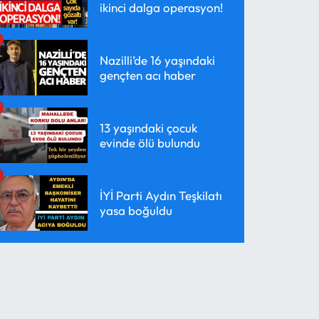
ikinci dalga operasyon!
Nazilli’de 16 yaşındaki
gençten acı haber
13 yaşındaki çocuk
evinde ölü bulundu
İYİ Parti Aydın Teşkilatı
yasa boğuldu