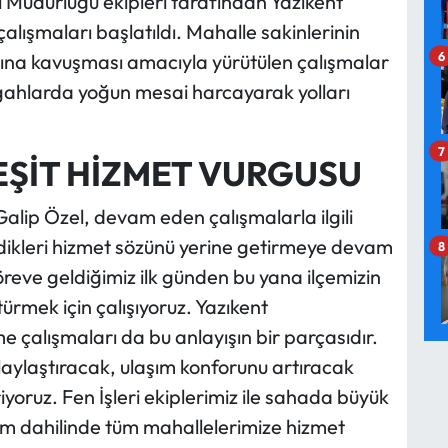
 Müdürlüğü ekipleri tarafından Yazıkent
alışmaları başlatıldı. Mahalle sakinlerinin
6
nına kavuşması amacıyla yürütülen çalışmalar
gahlarda yoğun mesai harcayarak yolları
7
EŞİT HİZMET VURGUSU
lip Özel, devam eden çalışmalarla ilgili
ikleri hizmet sözünü yerine getirmeye devam
8
"Göreve geldiğimiz ilk günden bu yana ilçemizin
ürmek için çalışıyoruz. Yazıkent
 çalışmaları da bu anlayışın bir parçasıdır.
aylaştıracak, ulaşım konforunu artıracak
riyoruz. Fen İşleri ekiplerimiz ile sahada büyük
ram dahilinde tüm mahallelerimize hizmet