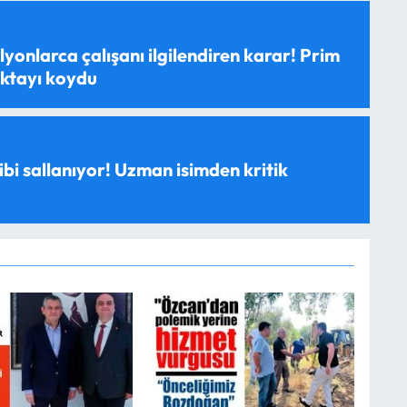
yonlarca çalışanı ilgilendiren karar! Prim
oktayı koydu
ibi sallanıyor! Uzman isimden kritik