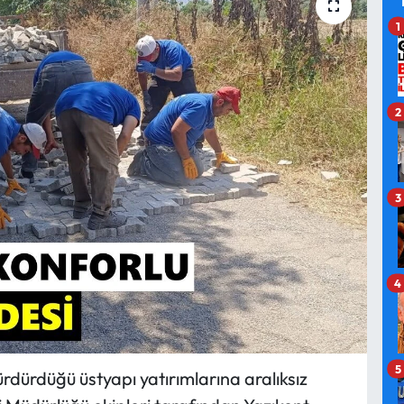
1
2
3
4
5
rdürdüğü üstyapı yatırımlarına aralıksız