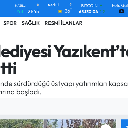
Foto Gal
DOLAR
°
36
Yatsı
21:45
47,7106
0.17
EURO
SPOR
SAĞLIK
RESMİ İLANLAR
55,1652
0.27
STERLİN
64,4046
0.35
GRAM ALTIN
diyesi Yazıkent’t
6618.49
2.12
BİST100
13.773
-19
tti
BITCOIN
65.130,04
1.2
linde sürdürdüğü üstyapı yatırımları kaps
arına başladı.