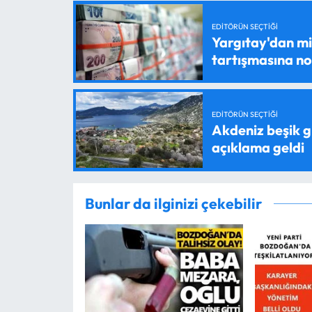
EDITÖRÜN SEÇTIĞI
Yargıtay'dan mil
tartışmasına n
EDITÖRÜN SEÇTIĞI
Akdeniz beşik g
açıklama geldi
Bunlar da ilginizi çekebilir