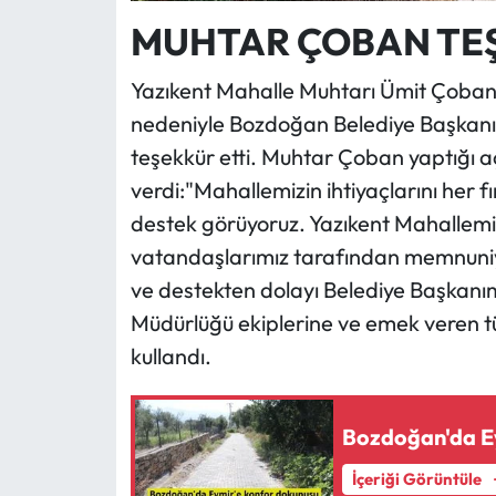
MUHTAR ÇOBAN TEŞ
Yazıkent Mahalle Muhtarı Ümit Çoban
nedeniyle Bozdoğan Belediye Başkanı 
teşekkür etti. Muhtar Çoban yaptığı a
verdi:"Mahallemizin ihtiyaçlarını her f
destek görüyoruz. Yazıkent Mahallem
vatandaşlarımız tarafından memnuniyet
ve destekten dolayı Belediye Başkanımı
Müdürlüğü ekiplerine ve emek veren tü
kullandı.
Bozdoğan'da E
İçeriği Görüntüle