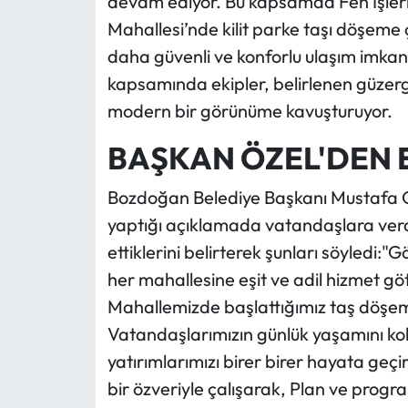
devam ediyor. Bu kapsamda Fen İşleri
Mahallesi’nde kilit parke taşı döşeme ç
daha güvenli ve konforlu ulaşım imka
kapsamında ekipler, belirlenen güzer
modern bir görünüme kavuşturuyor.
BAŞKAN ÖZEL'DEN 
Bozdoğan Belediye Başkanı Mustafa Ga
yaptığı açıklamada vatandaşlara verd
ettiklerini belirterek şunları söyledi:
her mahallesine eşit ve adil hizmet göt
Mahallemizde başlattığımız taş döşeme
Vatandaşlarımızın günlük yaşamını kol
yatırımlarımızı birer birer hayata geçi
bir özveriyle çalışarak, Plan ve prog