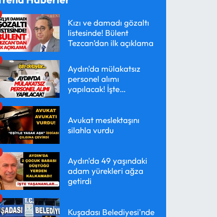
Kızı ve damadı gözaltı
listesinde! Bülent
Tezcan’dan ilk açıklama
Aydın'da mülakatsız
personel alımı
yapılacak! İşte
detaylar...
Avukat meslektaşını
silahla vurdu
Aydın'da 49 yaşındaki
adam yürekleri ağza
getirdi
Kuşadası Belediyesi'nde