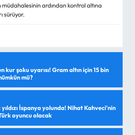
 müdahalesinin ardından kontrol altına
ı sürüyor.
 kur şoku uyarısı! Gram altın için 15 bin
 mümkün mü?
 yıldızı İspanya yolunda! Nihat Kahveci'nin
 Türk oyuncu olacak