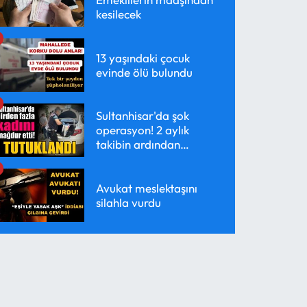
kesilecek
13 yaşındaki çocuk
evinde ölü bulundu
Sultanhisar'da şok
operasyon! 2 aylık
takibin ardından
yakalandı
Avukat meslektaşını
silahla vurdu