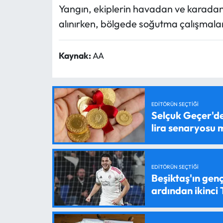
Yangın, ekiplerin havadan ve karadan
alınırken, bölgede soğutma çalışmalar
Kaynak:
AA
EDITÖRÜN SEÇTIĞI
Selçuk Geçer'den
lira senaryosu
EDITÖRÜN SEÇTIĞI
Beşiktaş'ın genç
ardından ikinci