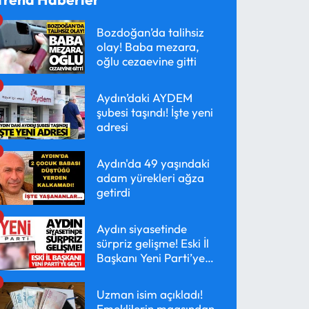
Bozdoğan’da talihsiz
olay! Baba mezara,
oğlu cezaevine gitti
Aydın’daki AYDEM
şubesi taşındı! İşte yeni
adresi
Aydın'da 49 yaşındaki
adam yürekleri ağza
getirdi
Aydın siyasetinde
sürpriz gelişme! Eski İl
Başkanı Yeni Parti’ye
geçti
Uzman isim açıkladı!
Emeklilerin maaşından