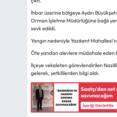
çıktı.
İhbar üzerine bölgeye Aydın Büyükşehir 
Orman İşletme Müdürlüğüne bağlı yer ek
sevk edildi.
Yangın nedeniyle Yazıkent Mahallesi'nd
Öte yandan alevlere müdahale eden b
İlçeye vekaleten görevlendirilen Nazi
gelerek, yetkililerden bilgi aldı.
Saatçı'dan net
savunacağım
İçeriği Görüntüle