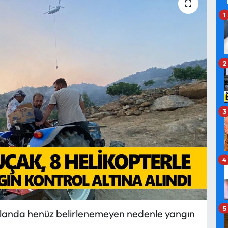
1
2
3
4
5
 alanda henüz belirlenemeyen nedenle yangın