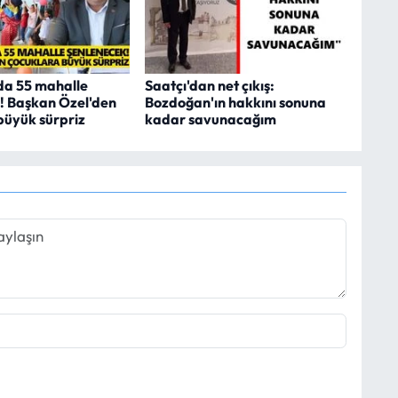
da 55 mahalle
Saatçı'dan net çıkış:
! Başkan Özel'den
Bozdoğan'ın hakkını sonuna
büyük sürpriz
kadar savunacağım