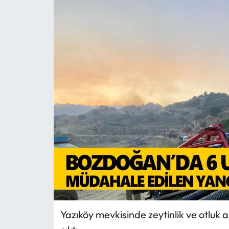
MAGAZİN
SAĞLIK
SİYASET
SPOR
TARIM
TURİZM
YAŞAM
RESMİ İLANLAR
Yazıköy mevkisinde zeytinlik ve otluk
HABER İLAN