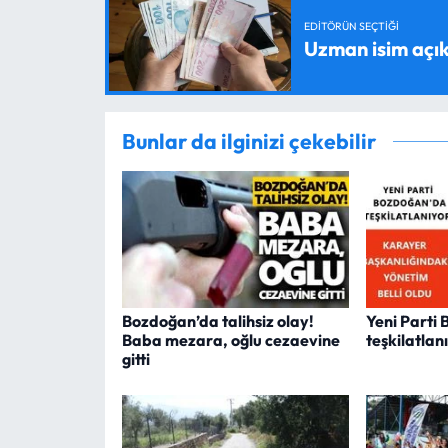
EDITÖRÜN SEÇTIĞI
Uzman isim açık
Bunlar da ilginizi çekebilir
Bozdoğan’da talihsiz olay!
Yeni Parti
Baba mezara, oğlu cezaevine
teşkilatlan
gitti