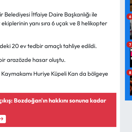
Belediyesi İtfaiye Daire Başkanlığı ile
6
iplerinin yanı sıra 6 uçak ve 8 helikopter
eki 20 ev tedbir amaçlı tahliye edildi.
7
ir arazözde hasar oluştu.
lli Kaymakamı Huriye Küpeli Kan da bölgeye
8
 çıkış: Bozdoğan'ın hakkını sonuna kadar