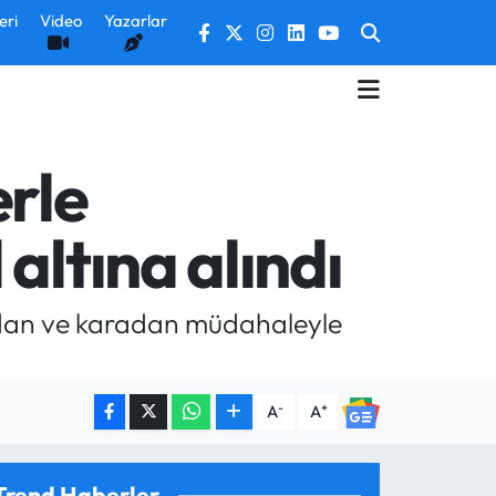
eri
Video
Yazarlar
erle
altına alındı
vadan ve karadan müdahaleyle
-
+
A
A
Trend Haberler