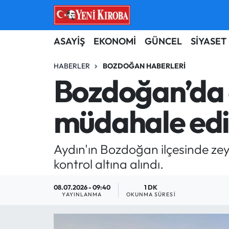
ASAYİŞ
Aydın Nöbetçi Eczaneler
ASAYİŞ
EKONOMİ
GÜNCEL
SİYASET
BİLİM-TEKNOLOJİ
Aydın Hava Durumu
HABERLER
BOZDOĞAN HABERLERI
Bozdoğan’da 6
ÇEVRE
Aydin Namaz Vakitleri
müdahale edil
DÜNYA
Aydın Trafik Yoğunluk Haritası
EĞİTİM
Süper Lig Puan Durumu ve Fikstür
Aydın'ın Bozdoğan ilçesinde ze
kontrol altına alındı.
EKONOMİ
Tüm Manşetler
08.07.2026 - 09:40
1 DK
GÜNCEL
Son Dakika Haberleri
YAYINLANMA
OKUNMA SÜRESI
GÜNDEM
Haber Arşivi