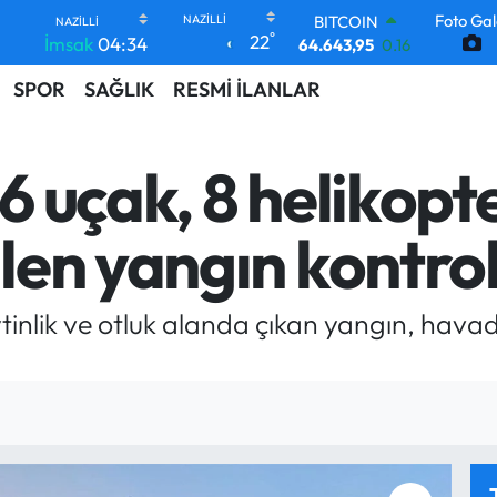
64.643,95
0.16
Foto Gal
DOLAR
°
22
İmsak
04:34
47,6704
0
EURO
SPOR
SAĞLIK
RESMİ İLANLAR
55,0406
-0.08
STERLİN
64,2143
0
 uçak, 8 helikopt
GRAM ALTIN
6500.87
0.12
BİST100
en yangın kontrol 
13.799
70
ytinlik ve otluk alanda çıkan yangın, ha