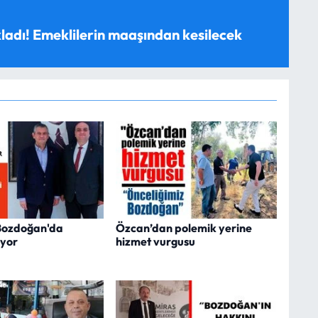
ladı! Emeklilerin maaşından kesilecek
 Bozdoğan'da
Özcan’dan polemik yerine
ıyor
hizmet vurgusu