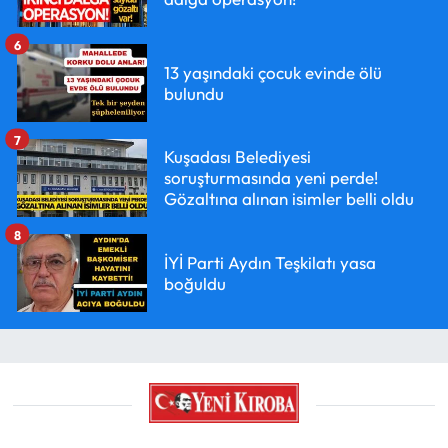
6
13 yaşındaki çocuk evinde ölü
bulundu
7
Kuşadası Belediyesi
soruşturmasında yeni perde!
Gözaltına alınan isimler belli oldu
8
İYİ Parti Aydın Teşkilatı yasa
boğuldu