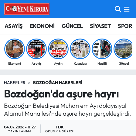
ASAYİŞ
Aydın Nöbetçi Eczaneler
ASAYİŞ
EKONOMİ
GÜNCEL
SİYASET
SPOR
BİLİM-TEKNOLOJİ
Aydın Hava Durumu
ÇEVRE
Aydin Namaz Vakitleri
Ekonomi
Asayiş
Aydın
Kuşadası
Nazilli
Güncel
DÜNYA
Aydın Trafik Yoğunluk Haritası
HABERLER
BOZDOĞAN HABERLERI
EĞİTİM
Süper Lig Puan Durumu ve Fikstür
Bozdoğan'da aşure hayrı
EKONOMİ
Tüm Manşetler
Bozdoğan Belediyesi Muharrem Ayı dolayısıyal
Alamut Mahallesi'nde aşure hayrı gerçekleştirdi.
GÜNCEL
Son Dakika Haberleri
04.07.2026 - 11:27
1 DK
GÜNDEM
Haber Arşivi
YAYINLANMA
OKUNMA SÜRESI