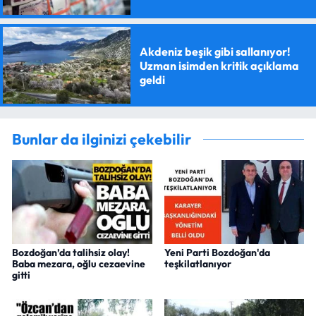
Akdeniz beşik gibi sallanıyor!
Uzman isimden kritik açıklama
geldi
Bunlar da ilginizi çekebilir
Bozdoğan’da talihsiz olay!
Yeni Parti Bozdoğan'da
Baba mezara, oğlu cezaevine
teşkilatlanıyor
gitti