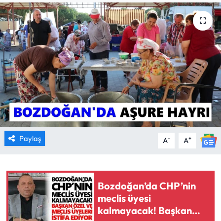
MAGAZİN
SAĞLIK
SİYASET
SPOR
TARIM
Paylaş
-
+
A
A
TURİZM
YAŞAM
Bozdoğan’da CHP’nin
RESMİ İLANLAR
meclis üyesi
kalmayacak! Başkan
HABER İLAN