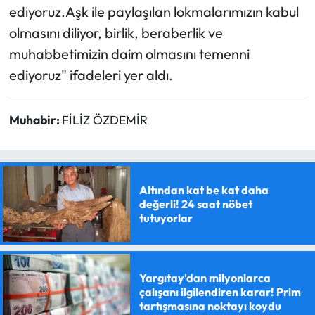
ediyoruz.Aşk ile paylaşılan lokmalarımızın kabul
olmasını diliyor, birlik, beraberlik ve
muhabbetimizin daim olmasını temenni
ediyoruz" ifadeleri yer aldı.
Muhabir:
FİLİZ ÖZDEMİR
Altından kat be kat daha
değerli! 24 saat nöbet
tutuyorlar
Yargıtay'dan milyonlarca
çalışanı ilgilendiren karar! Prim
tartışmasına noktayı koydu