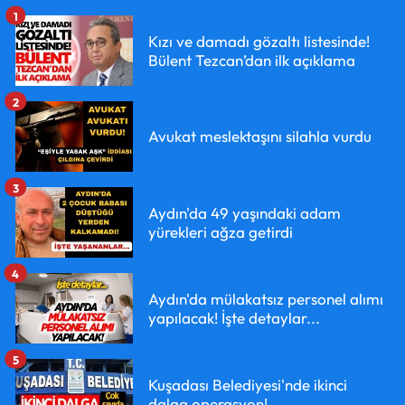
1
Kızı ve damadı gözaltı listesinde!
Bülent Tezcan’dan ilk açıklama
2
Avukat meslektaşını silahla vurdu
3
Aydın'da 49 yaşındaki adam
yürekleri ağza getirdi
4
Aydın'da mülakatsız personel alımı
yapılacak! İşte detaylar...
5
Kuşadası Belediyesi'nde ikinci
dalga operasyon!