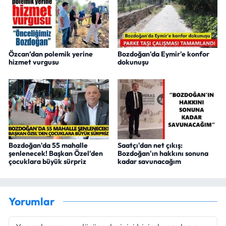
Özcan’dan polemik yerine
Bozdoğan'da Eymir'e konfor
hizmet vurgusu
dokunuşu
Bozdoğan'da 55 mahalle
Saatçı'dan net çıkış:
şenlenecek! Başkan Özel'den
Bozdoğan'ın hakkını sonuna
çocuklara büyük sürpriz
kadar savunacağım
Yorumlar