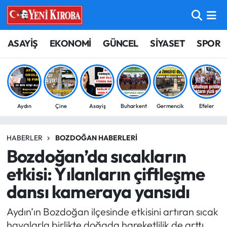
ASAYİŞ
Aydın Nöbetçi Eczaneler
ASAYİŞ
EKONOMİ
GÜNCEL
SİYASET
SPOR
BİLİM-TEKNOLOJİ
Aydın Hava Durumu
ÇEVRE
Aydin Namaz Vakitleri
Aydın
Çine
Asayiş
Buharkent
Germencik
Efeler
DÜNYA
Aydın Trafik Yoğunluk Haritası
HABERLER
BOZDOĞAN HABERLERI
EĞİTİM
Süper Lig Puan Durumu ve Fikstür
Bozdoğan’da sıcakların
EKONOMİ
Tüm Manşetler
etkisi: Yılanların çiftleşme
dansı kameraya yansıdı
GÜNCEL
Son Dakika Haberleri
Aydın’ın Bozdoğan ilçesinde etkisini artıran sıcak
GÜNDEM
Haber Arşivi
havalarla birlikte doğada hareketlilik de arttı.