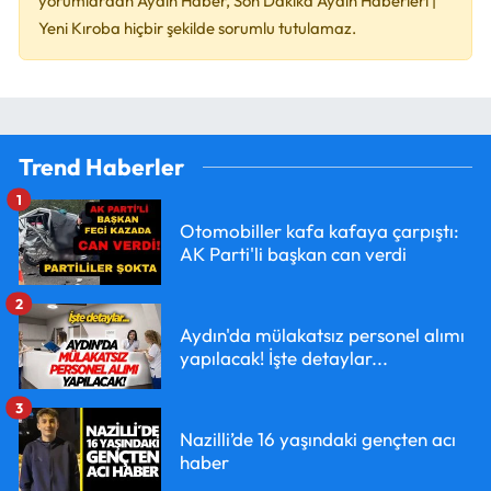
yorumlardan Aydın Haber, Son Dakika Aydın Haberleri |
Yeni Kıroba hiçbir şekilde sorumlu tutulamaz.
Trend Haberler
1
Otomobiller kafa kafaya çarpıştı:
AK Parti'li başkan can verdi
2
Aydın'da mülakatsız personel alımı
yapılacak! İşte detaylar...
3
Nazilli’de 16 yaşındaki gençten acı
haber