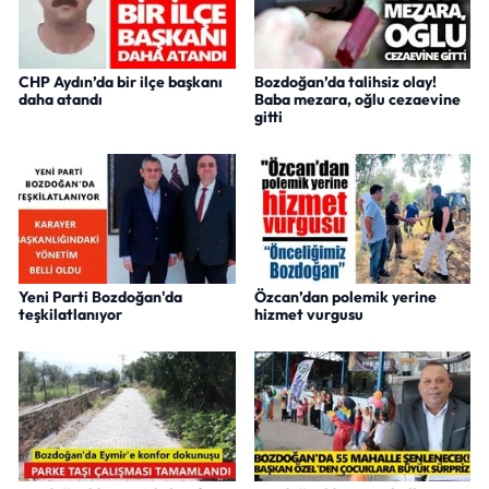
CHP Aydın’da bir ilçe başkanı
Bozdoğan’da talihsiz olay!
daha atandı
Baba mezara, oğlu cezaevine
gitti
Yeni Parti Bozdoğan'da
Özcan’dan polemik yerine
teşkilatlanıyor
hizmet vurgusu