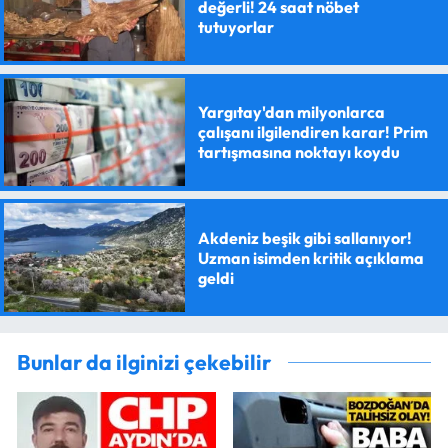
değerli! 24 saat nöbet
tutuyorlar
Yargıtay'dan milyonlarca
çalışanı ilgilendiren karar! Prim
tartışmasına noktayı koydu
Akdeniz beşik gibi sallanıyor!
Uzman isimden kritik açıklama
geldi
Bunlar da ilginizi çekebilir