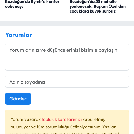
Bozdoğan'da Eymir'e konfor
Bozdoğan'da 55 mahalle
dokunuşu
şenlenecek! Başkan Özel'den
çocuklara büyük sürpriz
Yorumlar
Gönder
Yorum yazarak
topluluk kurallarımızı
kabul etmiş
bulunuyor ve tüm sorumluluğu üstleniyorsunuz. Yazılan