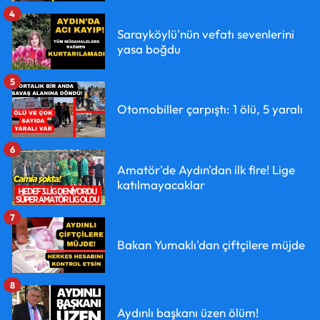
4
Sarayköylü'nün vefatı sevenlerini
yasa boğdu
5
Otomobiller çarpıştı: 1 ölü, 5 yaralı
6
Amatör'de Aydın'dan ilk fire! Lige
katılmayacaklar
7
Bakan Yumaklı'dan çiftçilere müjde
8
Aydınlı başkanı üzen ölüm!