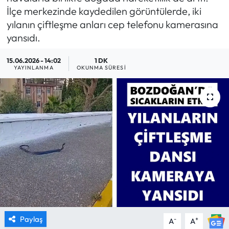
İlçe merkezinde kaydedilen görüntülerde, iki
MAGAZİN
yılanın çiftleşme anları cep telefonu kamerasına
yansıdı.
SAĞLIK
15.06.2026 - 14:02
1 DK
YAYINLANMA
OKUNMA SÜRESI
SİYASET
SPOR
TARIM
TURİZM
YAŞAM
RESMİ İLANLAR
Paylaş
-
+
A
A
HABER İLAN