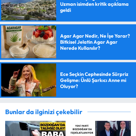
Uzman isimden kritik açıklama
geldi
Agar Agar Nedir, Ne İşe Yarar?
Bitkisel Jelatin Agar Agar
Nerede Kullanılır?
Ece Seçkin Cephesinde Sürpriz
Gelişme: Ünlü Şarkıcı Anne mi
Oluyor?
Bunlar da ilginizi çekebilir