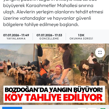
büyüyerek Karaahmetler Mahallesi sınırına
MAGAZİN
ulaştı. Alevlerin yerleşim alanlarını tehdit etmesi
üzerine vatandaşlar ve hayvanlar güvenli
SAĞLIK
bölgelere tahliye edilmeye başlandı.
SİYASET
07.07.2026 - 17:49
07.07.2026 - 17:53
1 DK
YAYINLANMA
GÜNCELLEME
OKUNMA SÜRESI
SPOR
TARIM
TURİZM
YAŞAM
RESMİ İLANLAR
HABER İLAN