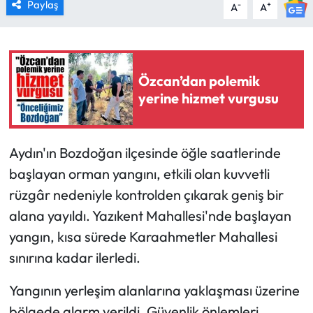
Paylaş
-
+
A
A
Özcan’dan polemik
yerine hizmet vurgusu
Aydın'ın Bozdoğan ilçesinde öğle saatlerinde
başlayan orman yangını, etkili olan kuvvetli
rüzgâr nedeniyle kontrolden çıkarak geniş bir
alana yayıldı. Yazıkent Mahallesi'nde başlayan
yangın, kısa sürede Karaahmetler Mahallesi
sınırına kadar ilerledi.
Yangının yerleşim alanlarına yaklaşması üzerine
bölgede alarm verildi. Güvenlik önlemleri