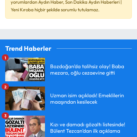
yorumlardan Aydın Haber, Son Dakika Aydın Haberleri |
Yeni Kıroba hiçbir şekilde sorumlu tutulamaz.
Trend Haberler
1
Bozdoğan’da talihsiz olay! Baba
mezara, oğlu cezaevine gitti
2
Uzman isim açıkladı! Emeklilerin
maaşından kesilecek
3
Kızı ve damadı gözaltı listesinde!
Bülent Tezcan’dan ilk açıklama