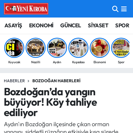
ASAYİŞ
Aydın Nöbetçi Eczaneler
ASAYİŞ
EKONOMİ
GÜNCEL
SİYASET
SPOR
BİLİM-TEKNOLOJİ
Aydın Hava Durumu
ÇEVRE
Aydin Namaz Vakitleri
Kuyucak
Nazilli
Aydın
Kuşadası
Ekonomi
Spor
DÜNYA
Aydın Trafik Yoğunluk Haritası
HABERLER
BOZDOĞAN HABERLERI
EĞİTİM
Süper Lig Puan Durumu ve Fikstür
Bozdoğan’da yangın
EKONOMİ
Tüm Manşetler
büyüyor! Köy tahliye
ediliyor
GÜNCEL
Son Dakika Haberleri
Aydın'ın Bozdoğan ilçesinde çıkan orman
GÜNDEM
Haber Arşivi
yangını, şiddetli rüzgârın etkisiyle kısa sürede