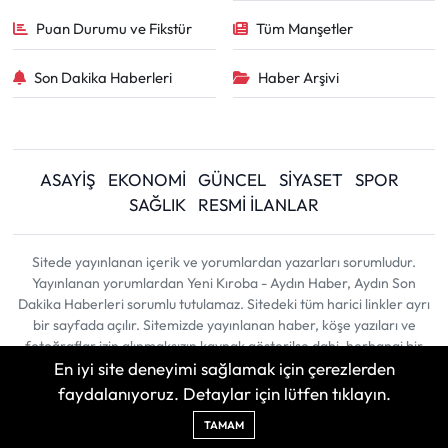
Puan Durumu ve Fikstür
Tüm Manşetler
Son Dakika Haberleri
Haber Arşivi
ASAYİŞ
EKONOMİ
GÜNCEL
SİYASET
SPOR
SAĞLIK
RESMİ İLANLAR
Sitede yayınlanan içerik ve yorumlardan yazarları sorumludur.
Yayınlanan yorumlardan Yeni Kıroba - Aydın Haber, Aydın Son
Dakika Haberleri sorumlu tutulamaz. Sitedeki tüm harici linkler ayrı
bir sayfada açılır. Sitemizde yayınlanan haber, köşe yazıları ve
fotoğraflar izin alınmaksızın kaynak gösterilse dahi, herhangi bir
En iyi site deneyimi sağlamak için çerezlerden
ortamda kullanılamaz ve yayınlanamaz
faydalanıyoruz. Detaylar için lütfen tıklayın.
Haber Yazılımı:
TE Bilişim
| Copyright © 2026
TAMAM