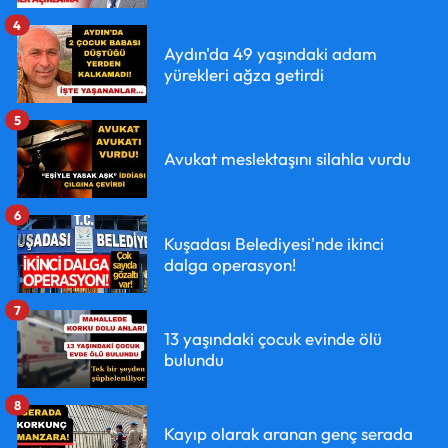
4
Aydın'da 49 yaşındaki adam
yürekleri ağza getirdi
5
Avukat meslektaşını silahla vurdu
6
Kuşadası Belediyesi'nde ikinci
dalga operasyon!
7
13 yaşındaki çocuk evinde ölü
bulundu
8
Kayıp olarak aranan genç serada