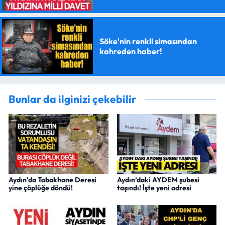
Söke'nin renkli simasından
kahreden haber!
Bunlar da ilginizi çekebilir
Aydın'da Tabakhane Deresi
Aydın’daki AYDEM şubesi
yine çöplüğe döndü!
taşındı! İşte yeni adresi