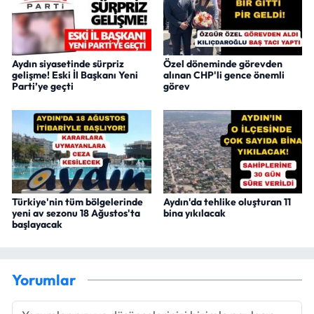
Aydın siyasetinde sürpriz
Özel döneminde görevden
gelişme! Eski İl Başkanı Yeni
alınan CHP'li gence önemli
Parti’ye geçti
görev
Türkiye'nin tüm bölgelerinde
Aydın'da tehlike oluşturan 11
yeni av sezonu 18 Ağustos'ta
bina yıkılacak
başlayacak
Yorumlar