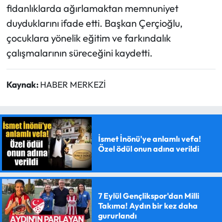
fidanlıklarda ağırlamaktan memnuniyet
duyduklarını ifade etti. Başkan Çerçioğlu,
çocuklara yönelik eğitim ve farkındalık
çalışmalarının süreceğini kaydetti.
Kaynak:
HABER MERKEZİ
İsmet İnönü'ye anlamlı vefa!
Özel ödül onun adına verildi
7 Eylül Gençlikspor'dan Milli
Takıma! Aydın bir kez daha
gururlandı