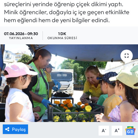
süreçlerini yerinde öğrenip çiçek dikimi yaptı.
MAGAZİN
Minik öğrenciler, doğayla iç içe geçen etkinlikte
hem eğlendi hem de yeni bilgiler edindi.
SAĞLIK
07.06.2026 - 09:30
1 DK
YAYINLANMA
OKUNMA SÜRESI
SİYASET
SPOR
TARIM
TURİZM
YAŞAM
RESMİ İLANLAR
Paylaş
-
+
A
A
HABER İLAN