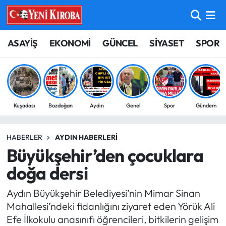
ASAYİŞ
Aydın Nöbetçi Eczaneler
ASAYİŞ
EKONOMİ
GÜNCEL
SİYASET
SPOR
BİLİM-TEKNOLOJİ
Aydın Hava Durumu
ÇEVRE
Aydin Namaz Vakitleri
Kuşadası
Bozdoğan
Aydın
Genel
Spor
Gündem
DÜNYA
Aydın Trafik Yoğunluk Haritası
HABERLER
AYDIN HABERLERI
EĞİTİM
Süper Lig Puan Durumu ve Fikstür
Büyükşehir’den çocuklara
EKONOMİ
Tüm Manşetler
doğa dersi
Aydın Büyükşehir Belediyesi’nin Mimar Sinan
GÜNCEL
Son Dakika Haberleri
Mahallesi’ndeki fidanlığını ziyaret eden Yörük Ali
Efe İlkokulu anasınıfı öğrencileri, bitkilerin gelişim
GÜNDEM
Haber Arşivi