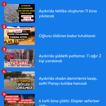
1
Aydın'da tehlike oluşturan 11 bina
yıkılacak
2
Oğlunu öldüren baba tutuklandı
3
Aydın'da şiddetli patlama: 1'i ağır 2
kişi yaralandı
4
Aydın'da stadın demirlerini kesip,
sattı! Parayı kulübe harcadı
5
6 katlı bina çöktü: Ekipler seferber
oldu