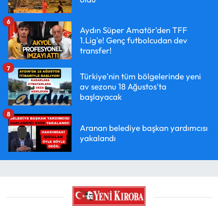
6
Aydın Süper Amatör'den TFF
1.Lig'e! Genç futbolcudan dev
transfer!
7
Türkiye'nin tüm bölgelerinde yeni
av sezonu 18 Ağustos'ta
başlayacak
8
Aranan belediye başkan yardımcısı
yakalandı