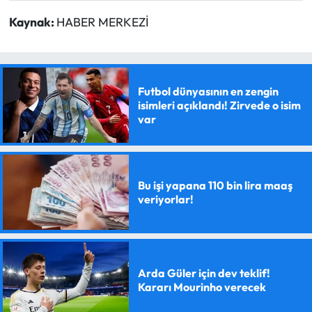
Kaynak:
HABER MERKEZİ
Futbol dünyasının en zengin
isimleri açıklandı! Zirvede o isim
var
Bu işi yapana 110 bin lira maaş
veriyorlar!
Arda Güler için dev teklif!
Kararı Mourinho verecek