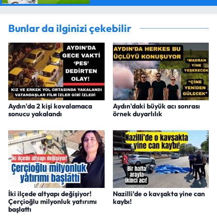
Bunlar da ilginizi çekebilir
Aydın'da 2 kişi kovalamaca
Aydın'daki büyük acı sonrası
sonucu yakalandı
örnek duyarlılık
İki ilçede altyapı değişiyor!
Nazilli’de o kavşakta yine can
Çerçioğlu milyonluk yatırımı
kaybı!
başlattı