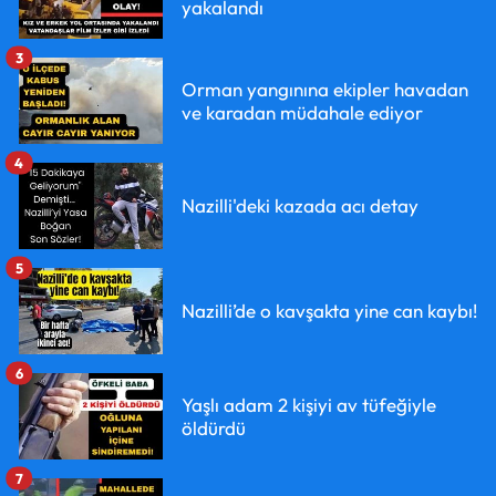
yakalandı
3
Orman yangınına ekipler havadan
ve karadan müdahale ediyor
4
Nazilli'deki kazada acı detay
5
Nazilli’de o kavşakta yine can kaybı!
6
Yaşlı adam 2 kişiyi av tüfeğiyle
öldürdü
7