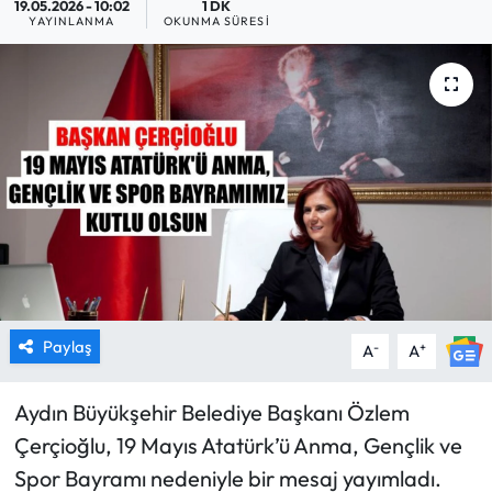
19.05.2026 - 10:02
1 DK
YAYINLANMA
OKUNMA SÜRESI
MAGAZİN
SAĞLIK
SİYASET
SPOR
TARIM
TURİZM
Paylaş
-
+
A
A
YAŞAM
Aydın Büyükşehir Belediye Başkanı Özlem
RESMİ İLANLAR
Çerçioğlu, 19 Mayıs Atatürk’ü Anma, Gençlik ve
Spor Bayramı nedeniyle bir mesaj yayımladı.
HABER İLAN