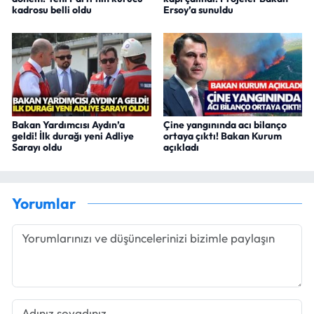
kadrosu belli oldu
Ersoy’a sunuldu
Bakan Yardımcısı Aydın’a
Çine yangınında acı bilanço
geldi! İlk durağı yeni Adliye
ortaya çıktı! Bakan Kurum
Sarayı oldu
açıkladı
Yorumlar