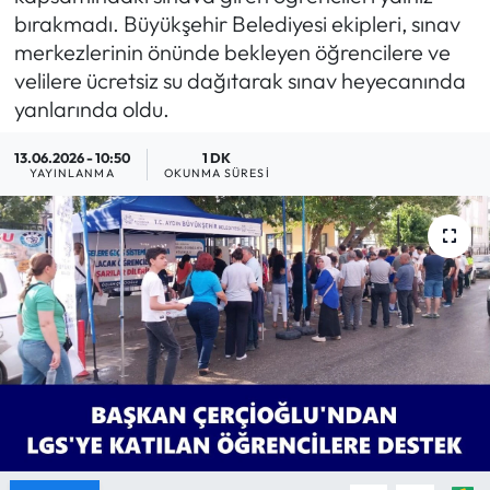
bırakmadı. Büyükşehir Belediyesi ekipleri, sınav
MAGAZİN
merkezlerinin önünde bekleyen öğrencilere ve
velilere ücretsiz su dağıtarak sınav heyecanında
SAĞLIK
yanlarında oldu.
SİYASET
13.06.2026 - 10:50
1 DK
YAYINLANMA
OKUNMA SÜRESI
SPOR
TARIM
TURİZM
YAŞAM
RESMİ İLANLAR
HABER İLAN