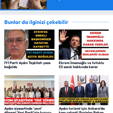
Bunlar da ilginizi çekebilir
İYİ Parti Aydın Teşkilatı yasa
Ekrem İmamoğlu ve tutuklu
boğuldu
53 sanık hakkında karar
Aydın siyasetinde ‘yeni’
Aydın turizmi için Ankara’da
dönem! Yeni Parti’nin kurucu
kapı çalındı! Projeler Bakan