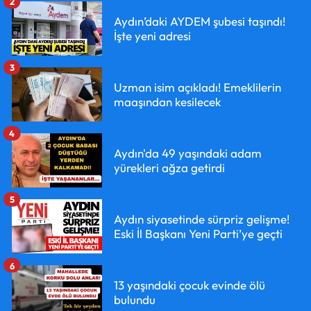
2
Aydın’daki AYDEM şubesi taşındı!
İşte yeni adresi
3
Uzman isim açıkladı! Emeklilerin
maaşından kesilecek
4
Aydın'da 49 yaşındaki adam
yürekleri ağza getirdi
5
Aydın siyasetinde sürpriz gelişme!
Eski İl Başkanı Yeni Parti’ye geçti
6
13 yaşındaki çocuk evinde ölü
bulundu