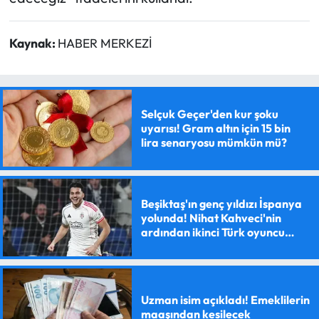
Kaynak:
HABER MERKEZİ
Selçuk Geçer'den kur şoku
uyarısı! Gram altın için 15 bin
lira senaryosu mümkün mü?
Beşiktaş'ın genç yıldızı İspanya
yolunda! Nihat Kahveci'nin
ardından ikinci Türk oyuncu
olacak
Uzman isim açıkladı! Emeklilerin
maaşından kesilecek