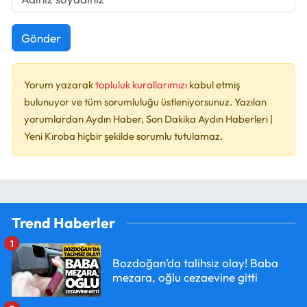
Gönder
Yorum yazarak
topluluk kurallarımızı
kabul etmiş
bulunuyor ve tüm sorumluluğu üstleniyorsunuz. Yazılan
yorumlardan Aydın Haber, Son Dakika Aydın Haberleri |
Yeni Kıroba hiçbir şekilde sorumlu tutulamaz.
Trend Haberler
1
Bozdoğan’da talihsiz olay! Baba
mezara, oğlu cezaevine gitti