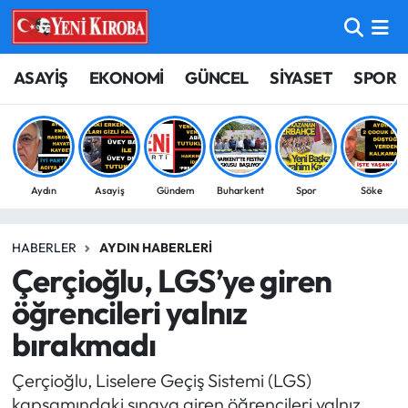
ASAYİŞ
Aydın Nöbetçi Eczaneler
ASAYİŞ
EKONOMİ
GÜNCEL
SİYASET
SPOR
BİLİM-TEKNOLOJİ
Aydın Hava Durumu
ÇEVRE
Aydin Namaz Vakitleri
Aydın
Asayiş
Gündem
Buharkent
Spor
Söke
DÜNYA
Aydın Trafik Yoğunluk Haritası
HABERLER
AYDIN HABERLERI
EĞİTİM
Süper Lig Puan Durumu ve Fikstür
Çerçioğlu, LGS’ye giren
EKONOMİ
Tüm Manşetler
öğrencileri yalnız
bırakmadı
GÜNCEL
Son Dakika Haberleri
Çerçioğlu, Liselere Geçiş Sistemi (LGS)
GÜNDEM
Haber Arşivi
kapsamındaki sınava giren öğrencileri yalnız