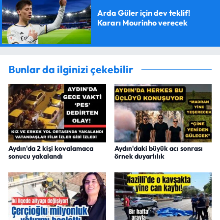
Arda Güler için dev teklif!
Kararı Mourinho verecek
Bunlar da ilginizi çekebilir
Aydın'da 2 kişi kovalamaca
Aydın'daki büyük acı sonrası
sonucu yakalandı
örnek duyarlılık