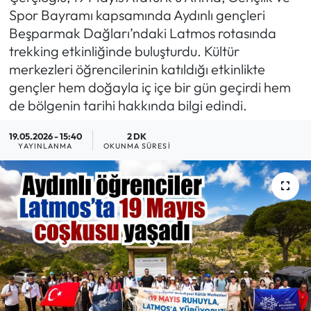
Spor Bayramı kapsamında Aydınlı gençleri
MAGAZİN
Beşparmak Dağları’ndaki Latmos rotasında
trekking etkinliğinde buluşturdu. Kültür
SAĞLIK
merkezleri öğrencilerinin katıldığı etkinlikte
gençler hem doğayla iç içe bir gün geçirdi hem
SİYASET
de bölgenin tarihi hakkında bilgi edindi.
SPOR
19.05.2026 - 15:40
2 DK
YAYINLANMA
OKUNMA SÜRESI
TARIM
TURİZM
YAŞAM
RESMİ İLANLAR
HABER İLAN