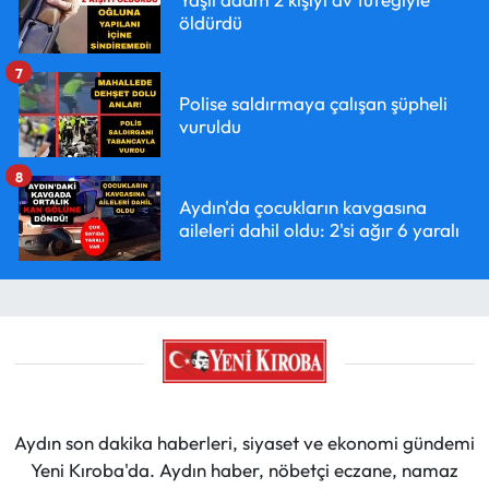
öldürdü
7
Polise saldırmaya çalışan şüpheli
vuruldu
8
Aydın'da çocukların kavgasına
aileleri dahil oldu: 2'si ağır 6 yaralı
Aydın son dakika haberleri, siyaset ve ekonomi gündemi
Yeni Kıroba'da. Aydın haber, nöbetçi eczane, namaz