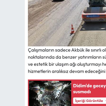
Çalışmaların sadece Akbük ile sınırlı ol
noktalarında da benzer yatırımların s
ve estetik bir ulaşım ağı oluşturmayı he
hizmetlerin aralıksız devam edeceğini 
Didim'de gecey
susmadı
İçeriği Görüntüle