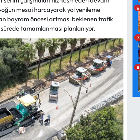
lt serim çalışmaları hız kesmeden devam
6
 yoğun mesai harcayarak yol yenileme
aşan bayram öncesi artması beklenen trafik
a sürede tamamlanması planlanıyor.
7
8