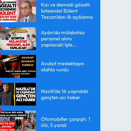
Kızı ve damadı gözaltı
listesinde! Bülent
Tezcan’dan ilk açıklama
Aydın'da mülakatsız
personel alımı
yapılacak! İşte
detaylar...
Avukat meslektaşını
silahla vurdu
Nazilli’de 16 yaşındaki
gençten acı haber
Otomobiller çarpıştı: 1
ölü, 5 yaralı