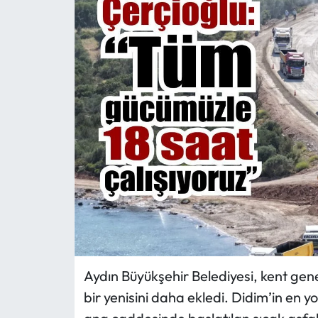
MAGAZİN
SAĞLIK
SİYASET
SPOR
TARIM
TURİZM
YAŞAM
Aydın Büyükşehir Belediyesi, kent gene
RESMİ İLANLAR
bir yenisini daha ekledi. Didim’in en 
HABER İLAN