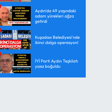
Aydın'da 49 yaşındaki
adam yürekleri ağza
getirdi
Kuşadası Belediyesi'nde
ikinci dalga operasyon!
İYİ Parti Aydın Teşkilatı
yasa boğuldu