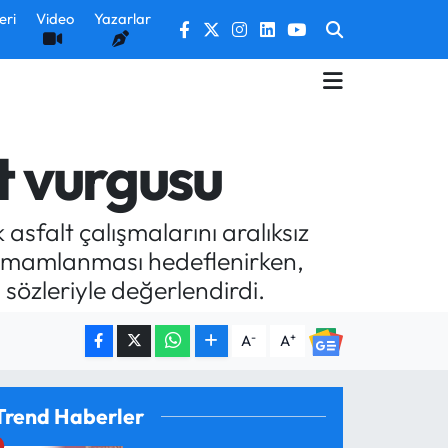
eri
Video
Yazarlar
t vurgusu
asfalt çalışmalarını aralıksız
amamlanması hedeflenirken,
özleriyle değerlendirdi.
-
+
A
A
Trend Haberler