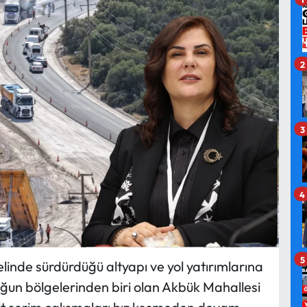
2
3
4
5
linde sürdürdüğü altyapı ve yol yatırımlarına
yoğun bölgelerinden biri olan Akbük Mahallesi