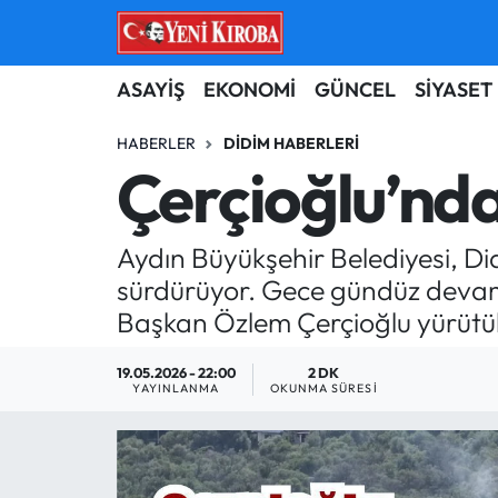
ASAYİŞ
Aydın Nöbetçi Eczaneler
ASAYİŞ
EKONOMİ
GÜNCEL
SİYASET
BİLİM-TEKNOLOJİ
Aydın Hava Durumu
HABERLER
DIDIM HABERLERI
Çerçioğlu’nda
ÇEVRE
Aydin Namaz Vakitleri
Aydın Büyükşehir Belediyesi, Did
DÜNYA
Aydın Trafik Yoğunluk Haritası
sürdürüyor. Gece gündüz deva
EĞİTİM
Süper Lig Puan Durumu ve Fikstür
Başkan Özlem Çerçioğlu yürütül
EKONOMİ
Tüm Manşetler
19.05.2026 - 22:00
2 DK
YAYINLANMA
OKUNMA SÜRESI
GÜNCEL
Son Dakika Haberleri
GÜNDEM
Haber Arşivi