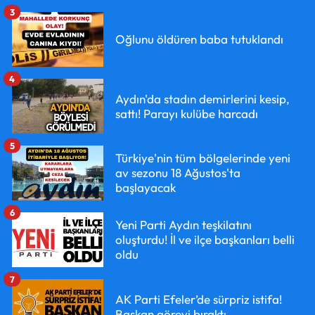
3
Oğlunu öldüren baba tutuklandı
4
Aydın'da stadın demirlerini kesip,
sattı! Parayı kulübe harcadı
5
Türkiye'nin tüm bölgelerinde yeni
av sezonu 18 Ağustos'ta
başlayacak
6
Yeni Parti Aydın teşkilatını
oluşturdu! İl ve ilçe başkanları belli
oldu
7
AK Parti Efeler’de sürpriz istifa!
Başkan görevi bıraktı