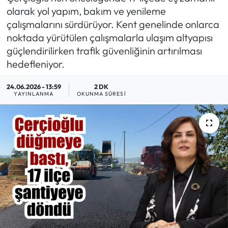
olarak yol yapım, bakım ve yenileme
MAGAZİN
çalışmalarını sürdürüyor. Kent genelinde onlarca
noktada yürütülen çalışmalarla ulaşım altyapısı
SAĞLIK
güçlendirilirken trafik güvenliğinin artırılması
hedefleniyor.
SİYASET
24.06.2026 - 13:59
2 DK
YAYINLANMA
OKUNMA SÜRESI
SPOR
TARIM
TURİZM
YAŞAM
RESMİ İLANLAR
HABER İLAN