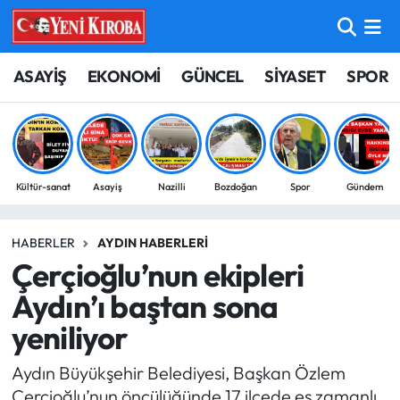
ASAYİŞ
Aydın Nöbetçi Eczaneler
ASAYİŞ
EKONOMİ
GÜNCEL
SİYASET
SPOR
BİLİM-TEKNOLOJİ
Aydın Hava Durumu
ÇEVRE
Aydin Namaz Vakitleri
Kültür-sanat
Asayiş
Nazilli
Bozdoğan
Spor
Gündem
DÜNYA
Aydın Trafik Yoğunluk Haritası
HABERLER
AYDIN HABERLERI
EĞİTİM
Süper Lig Puan Durumu ve Fikstür
Çerçioğlu’nun ekipleri
EKONOMİ
Tüm Manşetler
Aydın’ı baştan sona
yeniliyor
GÜNCEL
Son Dakika Haberleri
Aydın Büyükşehir Belediyesi, Başkan Özlem
GÜNDEM
Haber Arşivi
Çerçioğlu’nun öncülüğünde 17 ilçede eş zamanlı