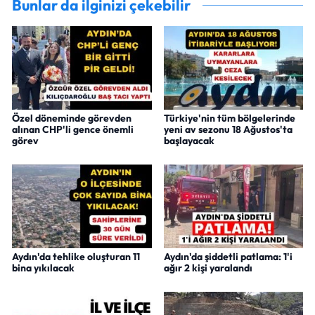
Bunlar da ilginizi çekebilir
Özel döneminde görevden
Türkiye'nin tüm bölgelerinde
alınan CHP'li gence önemli
yeni av sezonu 18 Ağustos'ta
görev
başlayacak
Aydın'da tehlike oluşturan 11
Aydın'da şiddetli patlama: 1'i
bina yıkılacak
ağır 2 kişi yaralandı