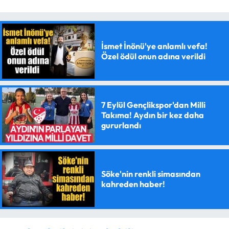
İsmet İnönü'ye anlamlı vefa!
Özel ödül onun adına verildi
7 Eylül Gençlikspor'dan Milli
Takıma! Aydın bir kez daha
gururlandı
Söke'nin renkli simasından
kahreden haber!